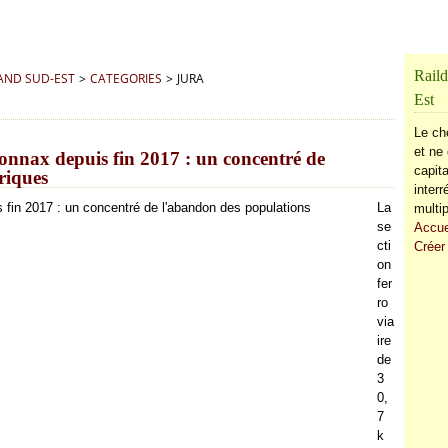
Raild
RAND SUD-EST
>
CATEGORIES
>
JURA
Est
Le ch
et ne 
onnax depuis fin 2017 : un concentré de
capita
riques
inter
La
multip
se
Accue
cti
Créer
on
fer
ro
via
ire
de
3
0,
7
k