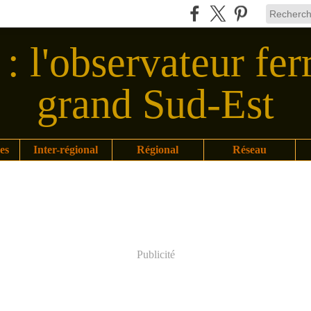
: l'observateur fer
grand Sud-Est
es
Inter-régional
Régional
Réseau
Publicité