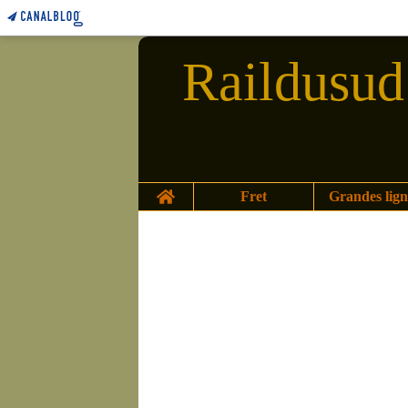
Raildusud 
Home
Fret
Grandes lign