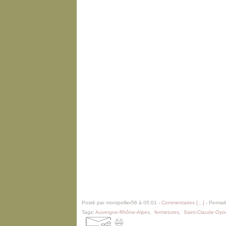
Posté par montpellier56 à 05:01 -
Commentaires [
…
]
- Permali
Tags:
Auvergne-Rhône-Alpes
,
fermetures
,
Saint-Claude-Oyo