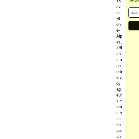
Newsl
15
av
ec
Rh
ôn
e-
Alp
es,
affi
ch
e u
ne
offr
e v
oy
ag
eur
s c
ara
cté
ris
ée
par
un