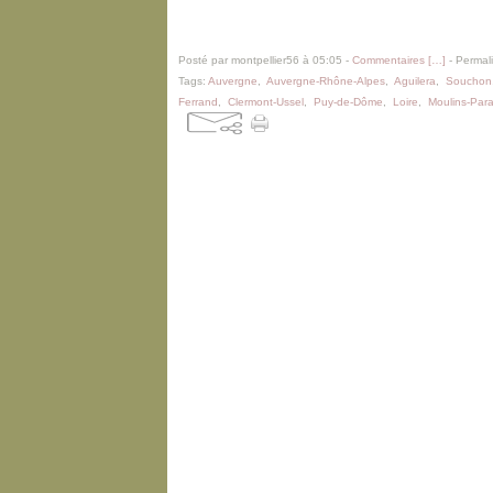
Posté par montpellier56 à 05:05 -
Commentaires [
…
]
- Permali
Tags:
Auvergne
,
Auvergne-Rhône-Alpes
,
Aguilera
,
Souchon
Ferrand
,
Clermont-Ussel
,
Puy-de-Dôme
,
Loire
,
Moulins-Par