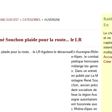
Raild
RAND SUD-EST
>
CATEGORIES
>
AUVERGNE
Est
Le ch
et ne 
é Souchon plaide pour la route... le LR
capita
inter
En Auvergne-Rhôn
multip
e-Alpes, le combat
Accue
politique ferroviaire
Créer
mélange les genre
s. Dans un entreti
en publié par La M
ontagne René Sou
chon, ancien prési
dent socialiste de
feue la région Auv
ergne autoritairem
ent fusionnée ave
c Rhône-Alpes en