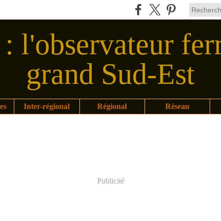
: l'observateur fer
grand Sud-Est
es
Inter-régional
Régional
Réseau
Publicité