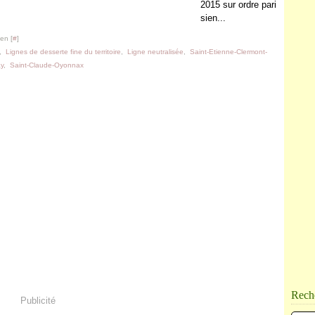
2015 sur ordre pari
sien...
en [
#
]
,
Lignes de desserte fine du territoire
,
Ligne neutralisée
,
Saint-Etienne-Clermont-
ay
,
Saint-Claude-Oyonnax
Rech
Publicité