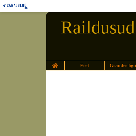
Raildusud 
Home
Fret
Grandes lign