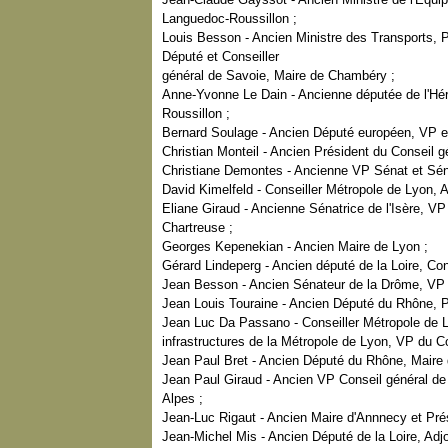
Languedoc-Roussillon ;
Louis Besson - Ancien Ministre des Transports, P
Député et Conseiller
général de Savoie, Maire de Chambéry ;
Anne-Yvonne Le Dain - Ancienne députée de l'Hé
Roussillon ;
Bernard Soulage - Ancien Député européen, VP e
Christian Monteil - Ancien Président du Conseil 
Christiane Demontes - Ancienne VP Sénat et Sén
David Kimelfeld - Conseiller Métropole de Lyon, 
Eliane Giraud - Ancienne Sénatrice de l'Isère, 
Chartreuse ;
Georges Kepenekian - Ancien Maire de Lyon ;
Gérard Lindeperg - Ancien député de la Loire, Con
Jean Besson - Ancien Sénateur de la Drôme, VP e
Jean Louis Touraine - Ancien Député du Rhône, Pr
Jean Luc Da Passano - Conseiller Métropole de L
infrastructures de la Métropole de Lyon, VP du C
Jean Paul Bret - Ancien Député du Rhône, Maire 
Jean Paul Giraud - Ancien VP Conseil général de l
Alpes ;
Jean-Luc Rigaut - Ancien Maire d'Annnecy et Pré
Jean-Michel Mis - Ancien Député de la Loire, Adjo