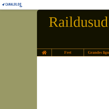
Raildusud 
Home
Fret
Grandes lign