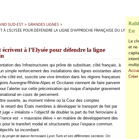
Raild
RAND SUD-EST
>
GRANDES LIGNES
>
T À L’ELYSÉE POUR DÉFENDRE LA LIGNE D’APPROCHE FRANÇAISE DU LYON-TUR
Est
Le ch
et ne 
 écrivent à l’Elysée pour défendre la ligne
capita
in
inter
multip
ntation des Infrastructures qui prône de substituer, côté français, à
Accue
un simple renforcement des installations des lignes existantes alors
Créer
roche côté est, suscite une vive émotion dans les régions françaises
ions Auvergne-Rhône-Alpes et Occitanie viennent de faire parvenir
our l’alerter sur cette préconisation qui risque d’amputer gravement
 binational en cours de percement.
lettre ouverte, au moment même où la Cour des comptes
 le retard des Etats membres à développer le transport de fret par
juge « irréaliste » l’objectif de doubler la part du fret ferroviaire à
 la France est « mauvaise élève » en matière de développement des
ls pour le transfert modal et structurants pour l’espace commun.
objectifs lui incombant.
u projet de liaison ferroviaire Lyon-Turin et ses différentes sections. On