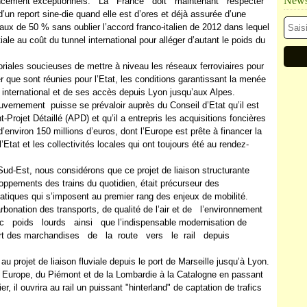
Newsl
ment exceptionnels. La France doit maintenant respecter
n report sine-die quand elle est d’ores et déjà assurée d’une
taux de 50 % sans oublier l’accord franco-italien de 2012 dans lequel
tiale au coût du tunnel international pour alléger d’autant le poids du
toriales soucieuses de mettre à niveau les réseaux ferroviaires pour
r que sont réunies pour l’Etat, les conditions garantissant la menée
international et de ses accès depuis Lyon jusqu’aux Alpes.
ouvernement puisse se prévaloir auprès du Conseil d’Etat qu’il est
rojet Détaillé (APD) et qu’il a entrepris les acquisitions foncières
’environ 150 millions d’euros, dont l’Europe est prête à financer la
’Etat et les collectivités locales qui ont toujours été au rendez-
Sud-Est, nous considérons que ce projet de liaison structurante
ppements des trains du quotidien, était précurseur des
atiques qui s’imposent au premier rang des enjeux de mobilité.
rbonation des transports, de qualité de l’air et de l’environnement
 poids lourds ainsi que l’indispensable modernisation de
transfert des marchandises de la route vers le rail depuis
u projet de liaison fluviale depuis le port de Marseille jusqu’à Lyon.
n Europe, du Piémont et de la Lombardie à la Catalogne en passant
r, il ouvrira au rail un puissant "hinterland" de captation de trafics