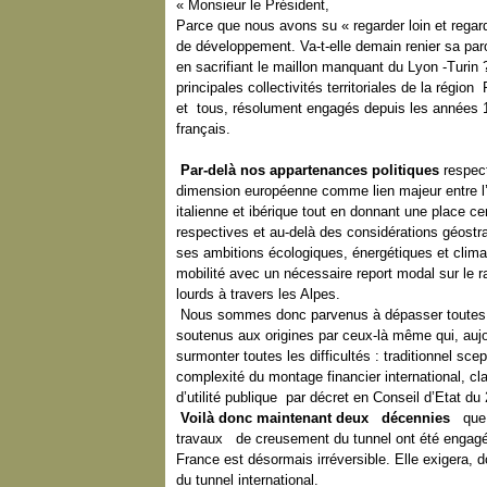
« Monsieur le Président,
Parce que nous avons su « regarder loin et regard
de développement. Va-t-elle demain renier sa paro
en sacrifiant le maillon manquant du Lyon -Turin
principales collectivités territoriales de la r
et tous, résolument engagés depuis les années 19
français.
Par-delà nos appartenances politiques
respect
dimension européenne comme lien majeur entre l
italienne et ibérique tout en donnant une place c
respectives et au-delà des considérations géostr
ses ambitions écologiques, énergétiques et clima
mobilité avec un nécessaire report modal sur le 
lourds à travers les Alpes.
Nous sommes donc parvenus à dépasser toutes les
soutenus aux origines par ceux-là même qui, aujo
surmonter toutes les difficultés : traditionnel sce
complexité du montage financier international, cla
d’utilité publique par décret en Conseil d’Etat du
Voilà donc maintenant deux décennies
que 
travaux de creusement du tunnel ont été engagés. 
France est désormais irréversible. Elle exigera, 
du tunnel international.