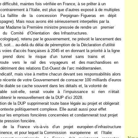
Ja
difficulté, maintes fois vérifiée en France, à se prêter à un
contrairement à l’Italie, est plus que d’autres exposé à de multiples
 (cf. La faillite de la concession Perpignan- Figueras en dépit
pagne). Mais nous avons été sérieusement interpellés par la
t par Madame la Première ministre pressée de rendre un premier
du Comité d’Orientation des Infrastructures.
 écologique), retenu par le gouvernement, ne prévoit le lancement des
, soit... au-delà du délai de péremption de la Déclaration d’utilité
voies d'accès françaises à 2045 et en donnant la priorité à la ligne
tre prend donc le risque d’un tunnel sans trains et
oute vers le rail des voyageurs et des marchandises en
u détriment des relations Est-Ouest de l’arc méditerranéen.
ndicatif, mais vise à mettre chacun devant ses responsabilités alors
e récente de votre Gouvernement de consacrer 100 milliards d’euros
le diable se cache souvent dans les détails et, la volonté de
uable soit-elle, serait vouée à l’impuissance si rien n’était
r obtenir le renouvellement de la DUP d’ici 2028.
ation de la DUP supprimerait toute base légale au projet et obligerait
ontexte politiquement complexe. Elle aurait aussi pour effet
e sur les emprises foncières concernées et condamnerait tout projet
te pression foncière.
 de la France vis-à-vis d’un projet européen d’infrastructure
ertinence, et pour lequel la Commission européenne et l’Italie