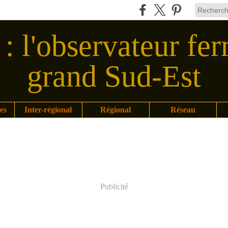
: l'observateur fer
grand Sud-Est
es
Inter-régional
Régional
Réseau
Publicité