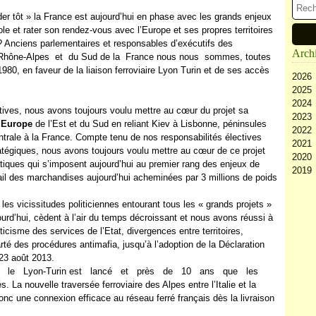
er tôt » la France est aujourd’hui en phase avec les grands enjeux
le et rater son rendez-vous avec l’Europe et ses propres territoires
 ? Anciens parlementaires et responsables d’exécutifs des
Arch
égion Rhône-Alpes et du Sud de la France nous nous sommes, toutes
80, en faveur de la liaison ferroviaire Lyon Turin et de ses accès
2026
2025
Ao
2024
Ju
D
ives, nous avons toujours voulu mettre au cœur du projet sa
2023
Ju
N
D
’
Europe
de l’Est et du Sud en reliant Kiev à Lisbonne, péninsules
2022
Ma
Oc
N
D
entrale à la France. Compte tenu de nos responsabilités électives
2021
Av
Se
Oc
N
D
atégiques, nous avons toujours voulu mettre au cœur de ce projet
2020
M
Ao
Se
Oc
N
D
tiques qui s’imposent aujourd’hui au premier rang des enjeux de
2019
Fé
Ju
Ao
Se
Oc
N
D
rail des marchandises aujourd’hui acheminées par 3 millions de poids
Ja
Ju
Ju
Ao
Se
Oc
N
D
Ma
Ju
Ju
Ao
Se
Oc
N
 vicissitudes politiciennes entourant tous les « grands projets »
Av
Ma
Ju
Ju
Ao
Se
Oc
urd’hui, cèdent à l’air du temps décroissant et nous avons réussi à
M
Av
Ma
Ju
Ju
Ao
Se
pticisme des services de l’Etat, divergences entre territoires,
Fé
M
Av
Ma
Ju
Ju
rté des procédures antimafia, jusqu’à l’adoption de la Déclaration
Ja
Fé
M
Av
Ma
Ju
 23 août 2013.
Ja
Fé
M
Av
Ma
le Lyon-Turin est lancé et près de 10 ans que les
Ja
Fé
M
Av
La nouvelle traversée ferroviaire des Alpes entre l’Italie et la
Ja
Fé
M
donc une connexion efficace au réseau ferré français dès la livraison
Ja
Fé