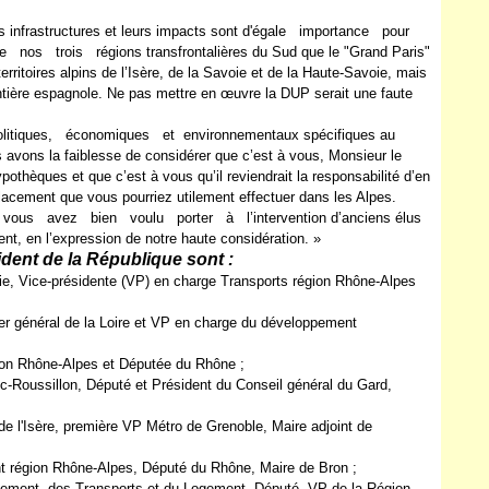
s infrastructures et leurs impacts sont d'égale importance pour
os trois régions transfrontalières du Sud que le "Grand Paris"
erritoires alpins de l’Isère, de la Savoie et de la Haute-Savoie, mais
ontière espagnole. Ne pas mettre en œuvre la DUP serait une faute
olitiques, économiques et environnementaux spécifiques au
us avons la faiblesse de considérer que c’est à vous, Monsieur le
pothèques et que c’est à vous qu’il reviendrait la responsabilité d’en
déplacement que vous pourriez utilement effectuer dans les Alpes.
us avez bien voulu porter à l’intervention d’anciens élus
ent, en l’expression de notre haute considération. »
sident de la République sont :
e, Vice-présidente (VP) en charge Transports région Rhône-Alpes
er général de la Loire et VP en charge du développement
ion Rhône-Alpes et Députée du Rhône ;
c-Roussillon, Député et Président du Conseil général du Gard,
e l'Isère, première VP Métro de Grenoble, Maire adjoint de
t région Rhône-Alpes, Député du Rhône, Maire de Bron ;
pement, des Transports et du Logement, Député, VP de la Région