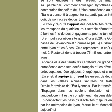
se sont engagés à des niveaux de finance
sa parole car comment envisager l’hypothèse d’u
contribution financière de l’Union européenne au 
l’Italie a consenti à augmenter sa participation ini
coût de son accès depuis Lyon.
Si l’on y rajoute l’apport
des collectivités terri
les transports du quotidien, tout semble démontre
à bonnes fins de ses engagements pour le tunnel 
Bref, tout ceci nécessite que, d’ici à 2028, le G
passé de l’Avant-Projet Sommaire (APS) à l’Avant-P
entre Lyon et les Alpes. Cela représente un coût d
moitié. Resterait donc à trouver 75 millions entre l
vous.
Anciens élus des territoires carrefours du grand 
européenne avec ses accès français et les dévelo
préoccupations écologiques, énergétiques et clim
En effet, il agrège à lui seul
les enjeux de déca
dans les vallées alpines saturées de trafic
l’étoile ferroviaire de l’Est lyonnais. Par le 
l’Espagne dans les couloirs rhodanien et
languedocien, il est le complément indispensable a
En connectant les bassins d’activités majeurs e
par les métropoles de Lyon, Marseille et Montpellie
aujourd’hui