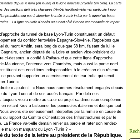
existantes depuis le nord (en jaune) et la ligne nouvelle projetée (en bleu). La carte
vec des sections déjà très chargées (Ambérieu-Montmélian en particulier) pour
fira probablement pas à absorber le trafic à venir induit par le tunnel de base.
sées... La ligne nouvelle d'accès au tunnel côté France est menacée de report
ne d’approche du tunnel de base Lyon-Turin constituerait un défaut
oppement du corridor ferroviaire Espagne-Slovénie. Rappelons que
nnel du mont Ambin, sera long de quelque 58 km, faisant de lui le
 Gagnaire, ancien député de la Loire et ancien vice-président du
tre ci-dessous, a confié à
Raildusud
que cette ligne d’approche
de-Maurienne, l’antenne vers Chambéry, mais aussi la partie nord
onstituent des conditions indispensables à la création d’un réseau
 ne pouvant supporter un accroissement de leur trafic qui serait
yon-Turin ».
 droite » ajoutent : « Nous nous sommes résolument engagés depuis
ire du Lyon-Turin et de ses accès français. Par-delà nos
s toujours voulu mettre au cœur du projet sa dimension européenne
n reliant Kiev à Lisbonne, les péninsules italienne et ibérique tout
 Nous avons été sérieusement interpellés par la remise en cause de
s du rapport du Comité d’Orientation des Infrastructures et par le
 La France va-t-elle demain renier sa parole et rater son rendez-
t le maillon manquant du Lyon -Turin ? »
Rech
té du texte de la lettre au président de la République.