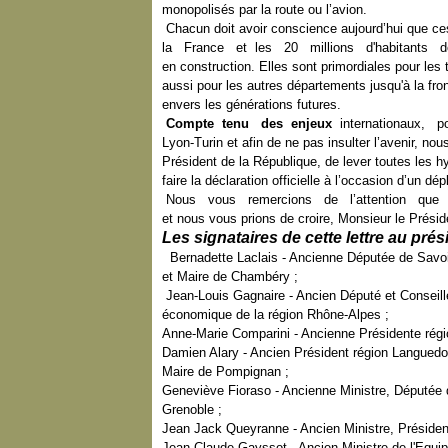
monopolisés par la route ou l’avion.
Chacun doit avoir conscience aujourd’hui que ce
la France et les 20 millions d'habitants de n
en construction. Elles sont primordiales pour les t
aussi pour les autres départements jusqu'à la fr
envers les générations futures.
Compte tenu des enjeux
internationaux, p
Lyon-Turin et afin de ne pas insulter l’avenir, no
Président de la République, de lever toutes les hy
faire la déclaration officielle à l’occasion d’un 
Nous vous remercions de l’attention que vo
et nous vous prions de croire, Monsieur le Présid
Les signataires de cette lettre au pré
Bernadette Laclais - Ancienne Députée de Savoi
et Maire de Chambéry ;
Jean-Louis Gagnaire - Ancien Député et Conseill
économique de la région Rhône-Alpes ;
Anne-Marie Comparini - Ancienne Présidente rég
Damien Alary - Ancien Président région Languedo
Maire de Pompignan ;
Geneviève Fioraso - Ancienne Ministre, Députée d
Grenoble ;
Jean Jack Queyranne - Ancien Ministre, Présiden
Jean-Claude Gayssot - Ancien Ministre de l'Equi