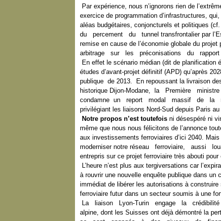
Par expérience, nous n’ignorons rien de l’extrême 
exercice de programmation d’infrastructures, qui, 
aléas budgétaires, conjoncturels et politiques
du percement du tunnel transfrontalier par l’Es
remise en cause de l’économie globale du proje
arbitrage sur les préconisations du rapport 
En effet le scénario médian (dit de planification
études d’avant-projet définitif (APD) qu’après 2028
publique de 2013. En repoussant la livraison des 
historique Dijon-Modane, la Première minis
condamne un report modal massif de la r
privilégiant les liaisons Nord-Sud depuis Paris a
Notre propos n’est toutefois
ni désespéré ni vi
même que nous nous félicitons de l’annonce tout
aux investissements ferroviaires d’ici 2040. Mais 
moderniser notre réseau ferroviaire, aussi lo
entrepris sur ce projet ferroviaire très abouti pou
L’heure n’est plus aux tergiversations car l’expir
à rouvrir une nouvelle enquête publique dans un c
immédiat de libérer les autorisations à construir
ferroviaire futur dans un secteur soumis à une for
La liaison Lyon-Turin engage la crédibilité
alpine, dont les Suisses ont déjà démontré la p