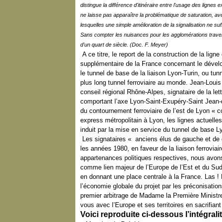
distingue la différence d'itinéraire entre l'usage des lignes 
ne laisse pas apparaître la problématique de saturation, a
lesquelles une simple amélioration de la signalisation ne suf
Sans compter les nuisances pour les agglomérations traver
d'un quart de siècle. (Doc. F. Meyer)
A ce titre, le report de la construction de la lig
supplémentaire de la France concernant le dével
le tunnel de base de la liaison Lyon-Turin, ou tu
plus long tunnel ferroviaire au monde. Jean-Louis
conseil régional Rhône-Alpes, signataire de la let
comportant l’axe Lyon-Saint-Exupéry-Saint Jean-
du contournement ferroviaire de l’est de Lyon « c
express métropolitain à Lyon, les lignes actuelles
induit par la mise en service du tunnel de base L
Les signataires « anciens élus de gauche et de
les années 1980, en faveur de la liaison ferrovia
appartenances politiques respectives, nous avon
comme lien majeur de l’Europe de l’Est et du Sud e
en donnant une place centrale à la France. Las !
l’économie globale du projet par les préconisation
premier arbitrage de Madame la Première Ministre.
vous avec l’Europe et ses territoires en sacrifian
Voici reproduite ci-dessous l’intégrali