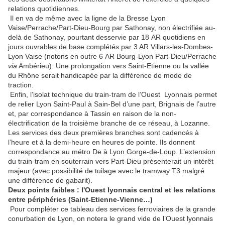
relations quotidiennes.
Il en va de même avec la ligne de la Bresse Lyon
Vaise/Perrache/Part-Dieu-Bourg par Sathonay, non électrifiée au-
delà de Sathonay, pourtant desservie par 18 AR quotidiens en
jours ouvrables de base complétés par 3 AR Villars-les-Dombes-
Lyon Vaise (notons en outre 6 AR Bourg-Lyon Part-Dieu/Perrache
via
Ambérieu). Une prolongation vers Saint-Etienne ou la vallée
du Rhône serait handicapée par la différence de mode de
traction.
Enfin, l’isolat technique du train-tram de l’Ouest Lyonnais permet
de relier Lyon Saint-Paul à Sain-Bel d’une part, Brignais de l’autre
et, par correspondance à Tassin en raison de la non-
électrification de la troisième branche de ce réseau, à Lozanne.
Les services des deux premières branches sont cadencés à
l’heure et à la demi-heure en heures de pointe. Ils donnent
correspondance au métro De à Lyon Gorge-de-Loup. L’extension
du train-tram en souterrain vers Part-Dieu présenterait un intérêt
majeur (avec possibilité de tuilage avec le tramway T3 malgré
une différence de gabarit).
Deux points faibles : l'Ouest lyonnais central et les relations
entre périphéries (Saint-Etienne-Vienne…)
Pour compléter ce tableau des services ferroviaires de la grande
conurbation de Lyon, on notera le grand vide de l’Ouest lyonnais