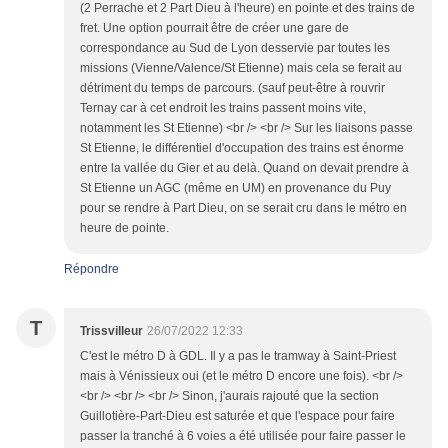
(2 Perrache et 2 Part Dieu à l'heure) en pointe et des trains de
fret. Une option pourrait être de créer une gare de
correspondance au Sud de Lyon desservie par toutes les
missions (Vienne/Valence/St Etienne) mais cela se ferait au
détriment du temps de parcours. (sauf peut-être à rouvrir
Ternay car à cet endroit les trains passent moins vite,
notamment les St Etienne) <br /> <br /> Sur les liaisons passe
St Etienne, le différentiel d'occupation des trains est énorme
entre la vallée du Gier et au delà. Quand on devait prendre à
St Etienne un AGC (même en UM) en provenance du Puy
pour se rendre à Part Dieu, on se serait cru dans le métro en
heure de pointe.
Répondre
T
Trissvilleur
26/07/2022 12:33
C'est le métro D à GDL. Il y a pas le tramway à Saint-Priest
mais à Vénissieux oui (et le métro D encore une fois). <br />
<br /> <br /> <br /> Sinon, j'aurais rajouté que la section
Guillotière-Part-Dieu est saturée et que l'espace pour faire
passer la tranché à 6 voies a été utilisée pour faire passer le