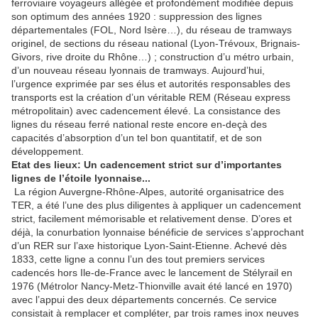
ferroviaire voyageurs allégée et profondément modifiée depuis
son optimum des années 1920 : suppression des lignes
départementales (FOL, Nord Isère…), du réseau de tramways
originel, de sections du réseau national (Lyon-Trévoux, Brignais-
Givors, rive droite du Rhône…) ; construction d’u métro urbain,
d’un nouveau réseau lyonnais de tramways. Aujourd’hui,
l’urgence exprimée par ses élus et autorités responsables des
transports est la création d’un véritable REM (Réseau express
métropolitain) avec cadencement élevé. La consistance des
lignes du réseau ferré national reste encore en-deçà des
capacités d’absorption d’un tel bon quantitatif, et de son
développement.
Etat des lieux: Un cadencement strict sur d’importantes
lignes de l’étoile lyonnaise...
La région Auvergne-Rhône-Alpes, autorité organisatrice des
TER, a été l’une des plus diligentes à appliquer un cadencement
strict, facilement mémorisable et relativement dense. D’ores et
déjà, la conurbation lyonnaise bénéficie de services s’approchant
d’un RER sur l’axe historique Lyon-Saint-Etienne. Achevé dès
1833, cette ligne a connu l’un des tout premiers services
cadencés hors Ile-de-France avec le lancement de Stélyrail en
1976 (Métrolor Nancy-Metz-Thionville avait été lancé en 1970)
avec l’appui des deux départements concernés. Ce service
consistait à remplacer et compléter, par trois rames inox neuves