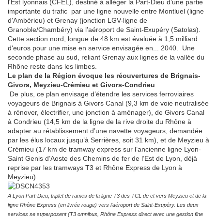
l'Est lyonnais (CFEL), destiné à alléger la Part-Dieu d'une partie
importante du trafic par une ligne nouvelle entre Montluel (ligne
d'Ambérieu) et Grenay (jonction LGV-ligne de
Granoble/Chambéry) via l'aéroport de Saint-Exupéry (Satolas).
Cette section nord, longue de 48 km est évaluée à 1,5 milliard
d'euros pour une mise en service envisagée en... 2040. Une
seconde phase au sud, reliant Grenay aux lignes de la vallée du
Rhône reste dans les limbes.
Le
plan de la Région évoque les réouvertures de Brignais-
Givors, Meyzieu-Crémieu et Givors-Condrieu
De plus, ce plan envisage d’étendre les services ferroviaires
voyageurs de Brignais à Givors Canal (9,3 km de voie neutralisée
à rénover, électrifier, une jonction à aménager), de Givors Canal
à Condrieu (14,5 km de la ligne de la rive droite du Rhône à
adapter au rétablissement d’une navette voyageurs, demandée
par les élus locaux jusqu’à Serrières, soit 31 km), et de Meyzieu à
Crémieu (17 km de tramway express sur l’ancienne ligne Lyon-
Saint Genis d’Aoste des Chemins de fer de l’Est de Lyon, déjà
reprise par les tramways T3 et Rhône Express de Lyon à
Meyzieu).
A Lyon Part-Dieu, triplet de rames de la ligne T3 des TCL de et vers Meyzieu et de la
ligne Rhône Express (en livrée rouge) vers l'aéroport de Saint-Exupéry. Les deux
services se superposent (T3 omnibus, Rhône Express direct avec une gestion fine