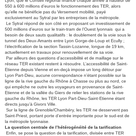
Lyon, que le Conseil régional finance chaque année à hauteur de
550 à 600 millions d’euros le fonctionnement des TER, alors
qu’elle ne bénéficie pas du Versement mobilité, payé
exclusivement au Sytral par les entreprises de la métropole.
Le Sytral répond de son côté en proposant un investissement de
500 millions d’euros sur le train-tram de l’Ouest lyonnais qui a
besoin de deux sauts qualitatifs : le doublement de la voie sous le
tunnel des Deux-Amants entre Lyon Gorge-de-Loup et Ecully ;
l’électrification de la section Tassin-Lozanne, longue de 19 km,
actuellement en travaux pour renouvellement de sa voie.
Par ailleurs des questions d’accessibilité et de maillage sur le
réseau TER existant restent à résoudre. L’accessibilité de Saint-
Etienne depuis Vienne et en-deçà impose un long détour par
Lyon Part-Dieu, aucune correspondance n’étant possible sur la
ligne de la rive gauche du Rhône à Chasse ou plus au nord, ce
qui empêche ne outre les voyageurs en provenance de Saint-
Etienne et de la vallée du Giers de relier les stations de la rive
gauche du Rhône, les TER Lyon Part-Dieu-Saint-Etienne étant
directs jusqu’à Givors Ville.
Sur la ligne de Grenoble/Chambéry, les TER ne desservent pas
Saint-Priest, portant porte d’entrée importante pour le sud-est de
la métropole lyonnaise.
La question centrale de l’hétérogénéité de la tarification
Enfin, se pose la question de la tarification, divisée entre TER