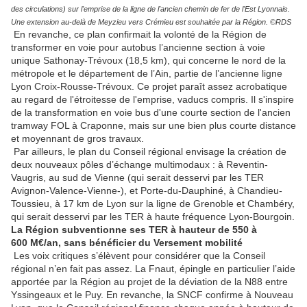
des circulations) sur l'emprise de la ligne de l'ancien chemin de fer de l'Est Lyonnais.
Une extension au-delà de Meyzieu vers Crémieu est souhaitée par la Région. ©RDS
En revanche, ce plan confirmait la volonté de la Région de
transformer en voie pour autobus l’ancienne section à voie
unique Sathonay-Trévoux (18,5 km), qui concerne le nord de la
métropole et le département de l’Ain, partie de l’ancienne ligne
Lyon Croix-Rousse-Trévoux. Ce projet paraît assez acrobatique
au regard de l'étroitesse de l'emprise, vaducs compris. Il s'inspire
de la transformation en voie bus d'une courte section de l'ancien
tramway FOL à Craponne, mais sur une bien plus courte distance
et moyennant de gros travaux.
Par ailleurs, le plan du Conseil régional envisage la création de
deux nouveaux pôles d’échange multimodaux : à Reventin-
Vaugris, au sud de Vienne (qui serait desservi par les TER
Avignon-Valence-Vienne-), et Porte-du-Dauphiné, à Chandieu-
Toussieu, à 17 km de Lyon sur la ligne de Grenoble et Chambéry,
qui serait desservi par les TER à haute fréquence Lyon-Bourgoin.
La Région subventionne ses TER à hauteur de 550 à
600 M€/an, sans bénéficier du Versement mobilité
Les voix critiques s’élèvent pour considérer que la Conseil
régional n’en fait pas assez. La Fnaut, épingle en particulier l’aide
apportée par la Région au projet de la déviation de la N88 entre
Yssingeaux et le Puy. En revanche, la SNCF confirme à Nouveau