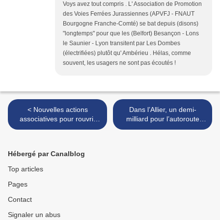
Voys avez tout compris . L' Association de Promotion
des Voies Ferrées Jurassiennes (APVFJ - FNAUT
Bourgogne Franche-Comté) se bat depuis (disons)
"longtemps" pour que les (Belfort) Besançon - Lons
le Saunier - Lyon transitent par Les Dombes
(électrifiées) plutôt qu' Ambérieu . Hélas, comme
souvent, les usagers ne sont pas écoutés !
< Nouvelles actions
Dans l’Allier, un demi-
associatives pour rouvrir
milliard pour l’autoroute
Boën-Thiers et rétablir les
A79+... mais l’axe
trains entre Saint-Etienne et
ferroviaire parallèle
Clermont-Ferrand
Moulins-Montluçon est
Hébergé par Canalblog
fermé >
Top articles
Pages
Contact
Signaler un abus