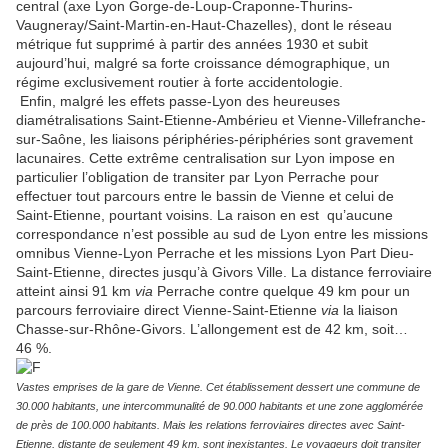
central (axe Lyon Gorge-de-Loup-Craponne-Thurins-
Vaugneray/Saint-Martin-en-Haut-Chazelles), dont le réseau
métrique fut supprimé à partir des années 1930 et subit
aujourd’hui, malgré sa forte croissance démographique, un
régime exclusivement routier à forte accidentologie.
Enfin, malgré les effets passe-Lyon des heureuses
diamétralisations Saint-Etienne-Ambérieu et Vienne-Villefranche-
sur-Saône, les liaisons périphéries-périphéries sont gravement
lacunaires. Cette extrême centralisation sur Lyon impose en
particulier l’obligation de transiter par Lyon Perrache pour
effectuer tout parcours entre le bassin de Vienne et celui de
Saint-Etienne, pourtant voisins. La raison en est qu’aucune
correspondance n’est possible au sud de Lyon entre les missions
omnibus Vienne-Lyon Perrache et les missions Lyon Part Dieu-
Saint-Etienne, directes jusqu’à Givors Ville. La distance ferroviaire
atteint ainsi 91 km
via
Perrache contre quelque 49 km pour un
parcours ferroviaire direct Vienne-Saint-Etienne
via
la liaison
Chasse-sur-Rhône-Givors. L’allongement est de 42 km, soit…
46 %.
Vastes emprises de la gare de Vienne. Cet établissement dessert une commune de
30.000 habitants, une intercommunalité de 90.000 habitants et une zone agglomérée
de près de 100.000 habitants. Mais les relations ferroviaires directes avec Saint-
Etienne, distante de seulement 49 km, sont inexistantes. Le voyageurs doit transiter