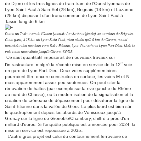
de Dijon) et les trois lignes du train-tram de l’Ouest lyonnais de
Lyon Saint-Paul à Sain-Bel (28 km), Brignais (18 km) et Lozanne
(25 km) disposant d’un tronc commun de Lyon Saint-Paul à
Tassin long de 6 km.
Rame du Train-tram de l'Ouest lyonnais (en livrée originelle) au terminus de Brignais.
Cette gare, à 18 km de Lyon Saint-Paul, n'est située qu'à 9 km de Givors, noeud
ferroviaire des sections vers Saint-Etienne, Lyon Perrache et Lyon Part-Dieu. Mais la
voie reste neutralisée jusqu'à Givors. ©RDS
Ce saut quantitatif imposerait de nouveaux travaux sur
e
l’infrastructure, malgré la récente mise en service de la 12
voie
en gare de Lyon Part-Dieu. Deux voies supplémentaires
pourraient être encore construites en surface, les voies M et N,
mais apparemment assez peu soutenues. On peut citer la
rénovation de haltes (par exemple sur la rive gauche du Rhône
au nord de Chasse), ou la modernisation de la signalisation et la
création de créneaux de dépassement pour désaturer la ligne de
Saint-Etienne dans la vallée du Giers. Le plus lourd est bien sûr
le quadruplement depuis les abords de Vénissieux jusqu'à
Grenay sur la ligne de Grenoble/Chambéry, chiffré à près d'un
milliard d'euros. Si l'enquête publique est annoncée pour 2024, la
mise en service est repoussée à 2035...
L'autre gros projet est celui du contournement ferroviaire de