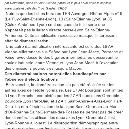
par Noirétable, Boën et Saint-Etienne, parcours le plus court entre la capitale
auvergnate et celle des Trois Gaules. ©RDS
Notons que les fiches horaires TER Auvergne-Rhône-Alpes n° 9
(Le Puy-Saint-Etienne-Lyon), 10 (Saint-Etienne-Lyon) et 35
(Culoz-Ambérieu-Lyon) sont conçues de telle sorte que
n’apparaît pas la liaison directe passe-Lyon Saint-Etienne-
Ambérieu. Cette simplification excessive masque l’intéressant
effet de diamétralisation.
Une autre diamétralisation intéressante est celle des 16 AR
Vienne-Villefranche-sur-Saône par Lyon Jean-Macé, Perrache et
Vaise, avec desserte des 5 gares intermédiaires desservant le
couloir industriel entre Vienne et Lyon Jean-Macé à l’exception
des 6 missions poursuivies jusqu’à Mâcon.
Des diamétralisations potentielles handicapées par
l’absence d’électrifications
En revanche, la diamétralisation n’a pas été réalisée sur les
autres axes de l’étoile lyonnaise. Les 17 AR Bourgoin sont limités
à Lyon Perrache, complétés par les 27 AR quotidiens Grenoble-
Bourgoin-Lyon Part-Dieu et 12 AR Saint-André-le-Gaz-Lyon Part-
Dieu. La non-électrification de la ligne Saint-Germain-au-Mont
d’Or-Roanne-Saint-Germain-des-Fossés ne permet pas de créer
des diamétrales utilisant les deux axes Lyon-Grenoble à l’est,
Lyon-Roanne à l’ouest. La disproportion démographique entre
ces deux destinations limiterait l’intérêt de l’exercice à quelques