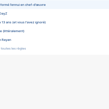
nsformé l’ennui en chef-d’œuvre
 DayZ
 a 13 ans (et vous l'avez ignoré)
e (littéralement)
im Rayan
 toutes les règles
s les jeux vidéo
us choquant de Rockstar ? - Le scandale BULLY
e plus moche de Steam
du RÊVE tourne au CAUCHEMAR
pendant 8 heures
it… à tort