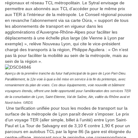
régionaux et réseau TCL métropolitain. Le Sytral envisage de
permettre aux abonnés aux TCL d’accéder pour le même prix
aux TER à l’intérieur de la métropole. Le Conseil régional pousse
en revanche l’abonnement via sa carte Oùra, « support de tous
les abonnements de transport en vigueur dans les
agglomérations d’Auvergne-Rhône-Alpes pour faciliter les
déplacements à une échelle plus large (de Vienne à Lyon par
exemple) », relève Nouveau Lyon, qui cite le vice-président
chargé des transports à la région, Philippe Aguilera : « On n’est
pas là pour faciliter la mobilité au sein de la métropole, mais au
sein de la région ».
Aperçu de la première tranche du futur hall principal de la gare de Lyon Part-Dieu.
Parallèlement, la 12e voie à quai a été mise en service à la fin du printemps, avec
remaniement du plan de voies. Ces deux équipements, voie nouvelle et bâtiment
voyageurs étendu, offrent une belle opportunité pour l'amélioration des services TER
de la conurbation de Lyon, Saint-Etienne, Val de Saône, Ain, vallée du Rhône aval et
Nord-Isère. ©RDS
Une tarification unifiée pour tous les modes de transport sur la
surface de la métropole de Lyon paraît devoir s’imposer. Le prix
d’un voyage TER (aller simple, billet à l’unité) entre Lyon Saint-
Paul et La Tour de Salvagny est de 3,10 € contre 1,90 € pour un
parcours en autobus TCL par la ligne 86 (la gare est éloignée du
centre-village, imposant pour le rejoindre une correspondance