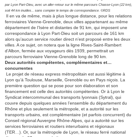
par Lyon Part-Dieu, avec un aller-retour sur le même parcours Chasse-Lyon (22 km),
soit 44 km inutiles... sans compter le temps de correspondance. ©RDS
Il en va de même, mais à plus longue distance, pour les relations
ferroviaires Vienne-Grenoble, deux villes appartenant au même
département de l’Isère et distantes de 91 km, qui imposent une
correspondance à Lyon Part-Dieu soit un parcours de 161 km
alors qu’aucun service routier direct n’est proposé entre les deux
villes. A ce sujet, on notera que la ligne Rives-Saint-Rambert
d’Albon, fermée aux voyageurs dès 1939, permettrait un
parcours ferroviaire Vienne-Grenoble long de 90 km.
Deux autorités compétentes, complémentaires et…
concurrentes
Le projet de réseau express métropolitain est aussi légitime à
Lyon qu’à Toulouse, Marseille, Grenoble ou en Pays niçois. La
première question qui se pose pour son élaboration et son
financement est celle des autorités compétentes. Or à Lyon le
Syndicat intercommunal des transports lyonnais (Sytral), qui
couvre depuis quelques années l’ensemble du département du
Rhône et plus seulement la métropole, et a autorité sur les
transports urbains, est complémentaire (et parfois concurrent) du
Conseil régional Auvergne Rhône-Alpes, qui a autorité sur les
services ferroviaires et routiers interurbains et régionaux
(TER…). Or, sur la métropole de Lyon, le réseau ferré national