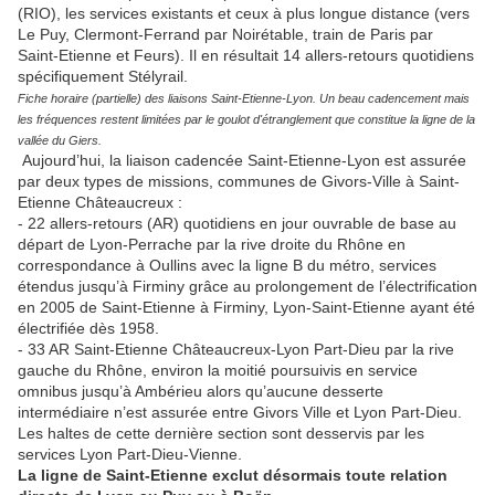
(RIO), les services existants et ceux à plus longue distance (vers
Le Puy, Clermont-Ferrand par Noirétable, train de Paris par
Saint-Etienne et Feurs). Il en résultait 14 allers-retours quotidiens
spécifiquement Stélyrail.
Fiche horaire (partielle) des liaisons Saint-Etienne-Lyon. Un beau cadencement mais
les fréquences restent limitées par le goulot d'étranglement que constitue la ligne de la
vallée du Giers.
Aujourd’hui, la liaison cadencée Saint-Etienne-Lyon est assurée
par deux types de missions, communes de Givors-Ville à Saint-
Etienne Châteaucreux :
- 22 allers-retours (AR) quotidiens en jour ouvrable de base au
départ de Lyon-Perrache par la rive droite du Rhône en
correspondance à Oullins avec la ligne B du métro, services
étendus jusqu’à Firminy grâce au prolongement de l’électrification
en 2005 de Saint-Etienne à Firminy, Lyon-Saint-Etienne ayant été
électrifiée dès 1958.
- 33 AR Saint-Etienne Châteaucreux-Lyon Part-Dieu par la rive
gauche du Rhône, environ la moitié poursuivis en service
omnibus jusqu’à Ambérieu alors qu’aucune desserte
intermédiaire n’est assurée entre Givors Ville et Lyon Part-Dieu.
Les haltes de cette dernière section sont desservis par les
services Lyon Part-Dieu-Vienne.
La ligne de Saint-Etienne exclut désormais toute relation