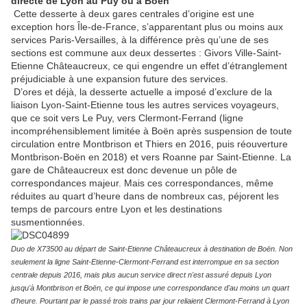
directe de Lyon au Puy ou à Boën
Cette desserte à deux gares centrales d’origine est une
exception hors Île-de-France, s’apparentant plus ou moins aux
services Paris-Versailles, à la différence près qu’une de ses
sections est commune aux deux dessertes : Givors Ville-Saint-
Etienne Châteaucreux, ce qui engendre un effet d’étranglement
préjudiciable à une expansion future des services.
D’ores et déjà, la desserte actuelle a imposé d’exclure de la
liaison Lyon-Saint-Etienne tous les autres services voyageurs,
que ce soit vers Le Puy, vers Clermont-Ferrand (ligne
incompréhensiblement limitée à Boën après suspension de toute
circulation entre Montbrison et Thiers en 2016, puis réouverture
Montbrison-Boën en 2018) et vers Roanne par Saint-Etienne. La
gare de Châteaucreux est donc devenue un pôle de
correspondances majeur. Mais ces correspondances, même
réduites au quart d’heure dans de nombreux cas, péjorent les
temps de parcours entre Lyon et les destinations
susmentionnées.
Duo de X73500 au départ de Saint-Etienne Châteaucreux à destination de Boën. Non
seulement la ligne Saint-Etienne-Clermont-Ferrand est interrompue en sa section
centrale depuis 2016, mais plus aucun service direct n'est assuré depuis Lyon
jusqu'à Montbrison et Boën, ce qui impose une correspondance d'au moins un quart
d'heure. Pourtant par le passé trois trains par jour reliaient Clermont-Ferrand à Lyon