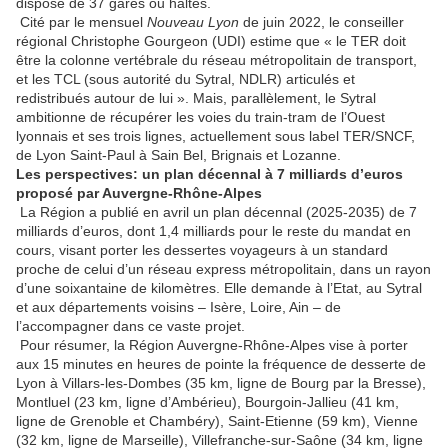
dispose de 37 gares ou haltes.
Cité par le mensuel
Nouveau Lyon
de juin 2022, le conseiller
régional Christophe Gourgeon (UDI) estime que « le TER doit
être la colonne vertébrale du réseau métropolitain de transport,
et les TCL (sous autorité du Sytral, NDLR) articulés et
redistribués autour de lui ». Mais, parallèlement, le Sytral
ambitionne de récupérer les voies du train-tram de l’Ouest
lyonnais et ses trois lignes, actuellement sous label TER/SNCF,
de Lyon Saint-Paul à Sain Bel, Brignais et Lozanne.
Les perspectives: un plan décennal à 7 milliards d’euros
proposé par Auvergne-Rhône-Alpes
La Région a publié en avril un plan décennal (2025-2035) de 7
milliards d’euros, dont 1,4 milliards pour le reste du mandat en
cours, visant porter les dessertes voyageurs à un standard
proche de celui d’un réseau express métropolitain, dans un rayon
d’une soixantaine de kilomètres. Elle demande à l’Etat, au Sytral
et aux départements voisins – Isère, Loire, Ain – de
l’accompagner dans ce vaste projet.
Pour résumer, la Région Auvergne-Rhône-Alpes vise à porter
aux 15 minutes en heures de pointe la fréquence de desserte de
Lyon à Villars-les-Dombes (35 km, ligne de Bourg par la Bresse),
Montluel (23 km, ligne d’Ambérieu), Bourgoin-Jallieu (41 km,
ligne de Grenoble et Chambéry), Saint-Etienne (59 km), Vienne
(32 km, ligne de Marseille), Villefranche-sur-Saône (34 km, ligne