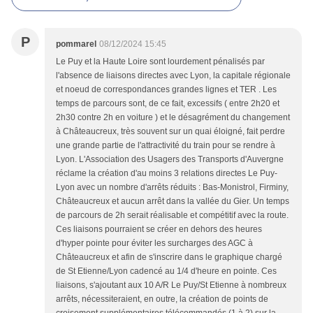
P
pommarel
08/12/2024 15:45
Le Puy et la Haute Loire sont lourdement pénalisés par
l'absence de liaisons directes avec Lyon, la capitale régionale
et noeud de correspondances grandes lignes et TER . Les
temps de parcours sont, de ce fait, excessifs ( entre 2h20 et
2h30 contre 2h en voiture ) et le désagrément du changement
à Châteaucreux, très souvent sur un quai éloigné, fait perdre
une grande partie de l'attractivité du train pour se rendre à
Lyon. L'Association des Usagers des Transports d'Auvergne
réclame la création d'au moins 3 relations directes Le Puy-
Lyon avec un nombre d'arrêts réduits : Bas-Monistrol, Firminy,
Châteaucreux et aucun arrêt dans la vallée du Gier. Un temps
de parcours de 2h serait réalisable et compétitif avec la route.
Ces liaisons pourraient se créer en dehors des heures
d'hyper pointe pour éviter les surcharges des AGC à
Châteaucreux et afin de s'inscrire dans le graphique chargé
de St Etienne/Lyon cadencé au 1/4 d'heure en pointe. Ces
liaisons, s'ajoutant aux 10 A/R Le Puy/St Etienne à nombreux
arrêts, nécessiteraient, en outre, la création de points de
croisement supplémentaires télécommandés (1 à 2) sur la