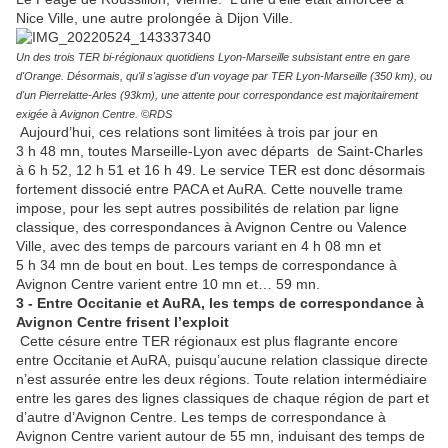
Nice Ville, une autre prolongée à Dijon Ville.
Un des trois TER bi-régionaux quotidiens Lyon-Marseille subsistant entre en gare
d'Orange. Désormais, qu'il s'agisse d'un voyage par TER Lyon-Marseille (350 km), ou
d'un Pierrelatte-Arles (93km), une attente pour correspondance est majoritairement
exigée à Avignon Centre. ©RDS
Aujourd’hui, ces relations sont limitées à trois par jour en
3 h 48 mn, toutes Marseille-Lyon avec départs de Saint-Charles
à 6 h 52, 12 h 51 et 16 h 49. Le service TER est donc désormais
fortement dissocié entre PACA et AuRA. Cette nouvelle trame
impose, pour les sept autres possibilités de relation par ligne
classique, des correspondances à Avignon Centre ou Valence
Ville, avec des temps de parcours variant en 4 h 08 mn et
5 h 34 mn de bout en bout. Les temps de correspondance à
Avignon Centre varient entre 10 mn et… 59 mn.
3 - Entre Occitanie et AuRA, les temps de correspondance à
Avignon Centre frisent l’exploit
Cette césure entre TER régionaux est plus flagrante encore
entre Occitanie et AuRA, puisqu’aucune relation classique directe
n’est assurée entre les deux régions. Toute relation intermédiaire
entre les gares des lignes classiques de chaque région de part et
d’autre d’Avignon Centre. Les temps de correspondance à
Avignon Centre varient autour de 55 mn, induisant des temps de