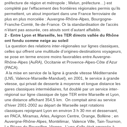
préfecture de région et métropole ; Melun, préfecture…) est
complété par l’effacement des frontières régionales permis qu’ils
permettent, un atout important dans une France ferroviaire de
plus en plus morcelée : Auvergne-Rhône-Alpes, Bourgogne-
Franche-Comté, Ile-de-France. Or la standardisation de l’accès
n’étant pas assurée, ces atouts sont d’autant affaiblis.
2 - Entre Lyon et Marseille, les TER directs vallée du Rhône
ont fondu comme neige au soleil
La question des relations inter-régionales sur lignes classiques,
celles qui offrent une multitude d’origines-destinations voyageurs,
se pose en terme encore moins favorables entre Auvergne-
Rhône-Alpes (AuRA), Occitanie et Provence-Alpes-Côte d’Azur
(PACA).
A la mise en service de la ligne à grande vitesse Méditerranée
(LN5, Valence-Marseille-Manduel), en 2001, le service à grande
vitesse, qui privait de desserte à moyenne et longue distance les
gares classiques intermédiaires, fut doublé par un service inter-
régional sur ligne classique de type TER entre Marseille et Lyon,
une distance affichant 354,5 km. On comptait ainsi au service
d’hiver 2001-2002 au départ de Marseille sept rotations
classiques rejoignant Lyon en environ 3 h 30 mn et desservant,
en PACA, Miramas, Arles, Avignon Centre, Orange, Bollène ; en
Auvergne-Rhône-Alpes, Montélimar, Valence Ville, Tain-Tournon,
Le Péage de Roussillon, Vienne. L’une d’elle était amorcée à