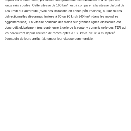
longs rails soudés. Cette vitesse de 160 km/h est à comparer à la vitesse plafond de
130 km/h sur autoroute (avec des limitations en zones périurbaines), ou sur routes
bidirectionnelles désormais limitées à 80 ou 90 km/h (40 km/h dans les moindres
agglomérations). La vitesse nominale des trains sur grandes lignes classiques est
donc déjà globalement très supérieure à celle de la route, y compris celle des TER qui
les parcourent depuis l’arrivée de rames aptes à 160 km/h. Seule la multiplicité
éventuelle de leurs arrêts fait tomber leur vitesse commerciale.