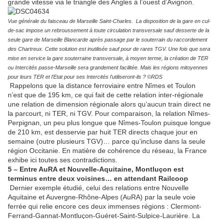
grande vitesse via le triangle des Angles à l’ouest d’Avignon.
Vue générale du faisceau de Marseille Saint-Charles. La disposition de la gare en cul-
de-sac impose un rebroussement à toute circulation transversale sauf desserte de la
seule gare de Marseille Blancarde après passage par le souterrain du raccordement
des Chartreux. Cette solution est inutilisée sauf pour de rares TGV. Une fois que sera
mise en service la gare souterraine transversale, à moyen terme, la création de TER
ou Intercités passe-Marseille sera grandement facilitée. Mais les régions mitoyennes
pour leurs TER et l'Etat pour ses Intercités l'utiliseront-ils ? ©RDS
Rappelons que la distance ferroviaire entre Nîmes et Toulon
n’est que de 195 km, ce qui fait de cette relation inter-régionale
une relation de dimension régionale alors qu’aucun train direct ne
la parcourt, ni TER, ni TGV. Pour comparaison, la relation Nîmes-
Perpignan, un peu plus longue que Nîmes-Toulon puisque longue
de 210 km, est desservie par huit TER directs chaque jour en
semaine (outre plusieurs TGV)… parce qu’incluse dans la seule
région Occitanie. En matière de cohérence du réseau, la France
exhibe ici toutes ses contradictions.
5 – Entre AuRA et Nouvelle-Aquitaine, Montluçon est
terminus entre deux voisines… en attendant Railcoop
Dernier exemple étudié, celui des relations entre Nouvelle
Aquitaine et Auvergne-Rhône-Alpes (AuRA) par la seule voie
ferrée qui relie encore ces deux immenses régions : Clermont-
Ferrand-Gannat-Montluçon-Guéret-Saint-Sulpice-Laurière. La