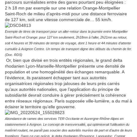
parcours surréalistes entre des gares pourtant peu éloignées :
2 h 18 mn par exemple sur une relation Orange-Montpellier
Saint-Roch de milieu d’après-midi pour une distance ferroviaire
de 127 km, soit une vitesse commerciale de… 55 km/h.
Exemple de titres de transport pour un aller-retour dans la journée entre Montpellier
Saint-Roch et Orange: pour 127 km seulement, 2h18mn à l'aller, 2h21mn au retour,
soit 4 heures et 39 minutes de temps de voyage, dont 1 heure et 44 minutes d'attente
cumulée à Avignon Centre. Un temps de transport digne des débuts du chemin de fer.
(Doc. RDS)
Or, bien que divisé en trois entités régionales, le grand delta
rhodanien Lyon-Marseille-Montpellier présente une densité de
population et une homogénéité des échanges remarquable. A
l’évidence, ils paraissent échapper tant aux autorités
organisatrices régionales trop jalouses de leurs prés carrés
qu’aux autorités nationales, que l’application du principe de
subsidiarité devrait conduire à gérer précisément la cohérence
entre réseaux régionaux. Paris supposée ville-lumière, a du mal à
éclairer le territoire qu’elle gouverne.
Abondance de rames des services TER Occitanie et Auvergne-Rhône-Alpes en
stationnement à Avignon. Le concept de transversalité, qui optimiserait l'utilisation du
matériel roulant, ne paraît pas soucier des autorités murées de part et d'autre de leurs
frontières. Dans ce cas précis, le delta rhodanien (Provence, Languedoc, Comtat,