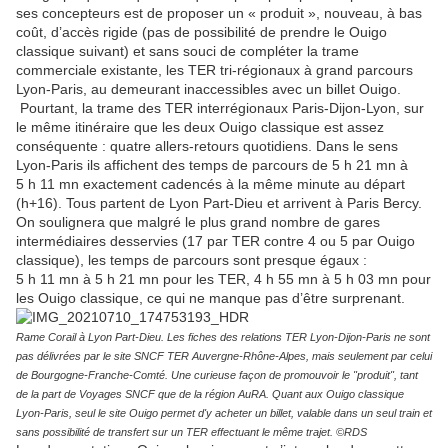
ses concepteurs est de proposer un « produit », nouveau, à bas
coût, d’accès rigide (pas de possibilité de prendre le Ouigo
classique suivant) et sans souci de compléter la trame
commerciale existante, les TER tri-régionaux à grand parcours
Lyon-Paris, au demeurant inaccessibles avec un billet Ouigo.
Pourtant, la trame des TER interrégionaux Paris-Dijon-Lyon, sur
le même itinéraire que les deux Ouigo classique est assez
conséquente : quatre allers-retours quotidiens. Dans le sens
Lyon-Paris ils affichent des temps de parcours de 5 h 21 mn à
5 h 11 mn exactement cadencés à la même minute au départ
(h+16). Tous partent de Lyon Part-Dieu et arrivent à Paris Bercy.
On soulignera que malgré le plus grand nombre de gares
intermédiaires desservies (17 par TER contre 4 ou 5 par Ouigo
classique), les temps de parcours sont presque égaux :
5 h 11 mn à 5 h 21 mn pour les TER, 4 h 55 mn à 5 h 03 mn pour
les Ouigo classique, ce qui ne manque pas d’être surprenant.
Rame Corail à Lyon Part-Dieu. Les fiches des relations TER Lyon-Dijon-Paris ne sont
pas délivrées par le site SNCF TER Auvergne-Rhône-Alpes, mais seulement par celui
de Bourgogne-Franche-Comté. Une curieuse façon de promouvoir le "produit", tant
de la part de Voyages SNCF que de la région AuRA. Quant aux Ouigo classique
Lyon-Paris, seul le site Ouigo permet d'y acheter un billet, valable dans un seul train et
sans possibilité de transfert sur un TER effectuant le même trajet. ©RDS