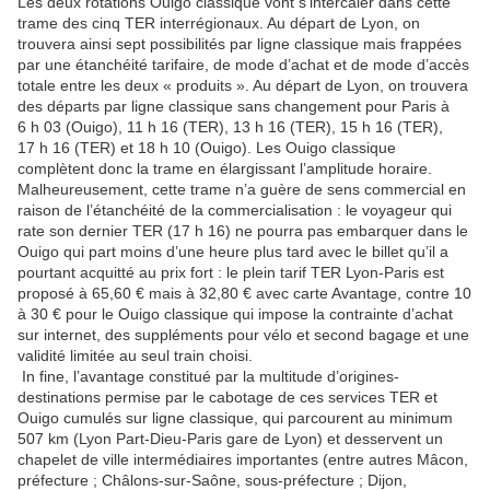
Les deux rotations Ouigo classique vont s’intercaler dans cette
trame des cinq TER interrégionaux. Au départ de Lyon, on
trouvera ainsi sept possibilités par ligne classique mais frappées
par une étanchéité tarifaire, de mode d’achat et de mode d’accès
totale entre les deux « produits ». Au départ de Lyon, on trouvera
des départs par ligne classique sans changement pour Paris à
6 h 03 (Ouigo), 11 h 16 (TER), 13 h 16 (TER), 15 h 16 (TER),
17 h 16 (TER) et 18 h 10 (Ouigo). Les Ouigo classique
complètent donc la trame en élargissant l’amplitude horaire.
Malheureusement, cette trame n’a guère de sens commercial en
raison de l’étanchéité de la commercialisation : le voyageur qui
rate son dernier TER (17 h 16) ne pourra pas embarquer dans le
Ouigo qui part moins d’une heure plus tard avec le billet qu’il a
pourtant acquitté au prix fort : le plein tarif TER Lyon-Paris est
proposé à 65,60 € mais à 32,80 € avec carte Avantage, contre 10
à 30 € pour le Ouigo classique qui impose la contrainte d’achat
sur internet, des suppléments pour vélo et second bagage et une
validité limitée au seul train choisi.
In fine, l’avantage constitué par la multitude d’origines-
destinations permise par le cabotage de ces services TER et
Ouigo cumulés sur ligne classique, qui parcourent au minimum
507 km (Lyon Part-Dieu-Paris gare de Lyon) et desservent un
chapelet de ville intermédiaires importantes (entre autres Mâcon,
préfecture ; Châlons-sur-Saône, sous-préfecture ; Dijon,