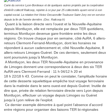
Carte du service Lyon-Bordeaux et de quelques autres projetés par la coopérative
d'intérêt collectif Railcoop, rejointe à ce jour par 25 collectivités ayant versé à son
capital social. La relation fret Viviez-Decazeville-Toulouse-Saint-Jory est en service
depuis la fin de l'année dernière. (Doc. Railcoop.fr)
Quant à la liaison directe vers l’ouest et la Nouvelle-Aquitaine
depuis Montluçon, elle est remplacée par deux TER quotidiens,
terminus Montluçon devenue gare-frontière entre les deux
régions. On trouve chaque jour en semaine, côté AuRA, 6 allers-
retours Clermont-Ferrand-Montluçon, dont les horaires ne
répondent à aucun cadencement et, côté Nouvelle-Aquitaine, 8
allers-retours Limoges-Guéret. De ces derniers, seulement deux
sont poursuivis jusqu’à Montluçon.
A Montluçon, les deux TER Nouvelle-Aquitaine en provenance
de Limoges donnent une correspondance à deux des six TER
AuRA vers Clermont-Ferrand : 11 h 04/12 h 20 et
18 h 22/18 h 43. Comme on peut le constater, l’amplitude horaire
de cette desserte squelettique empêche tout voyage ferroviaire
dans la matinée dans le sens ouest-est depuis Guéret. Inutile de
dire que, privée de relation ferroviaire directe vers Lyon depuis
Montluçon, effectuer un voyage depuis Limoges ou Guéret
jusqu’à Lyon relève de l’exploit.
Ce dernier exemple démontre à quel point l’absence d’accord
entre régions pour organiser des liaisons TER bi-régionales