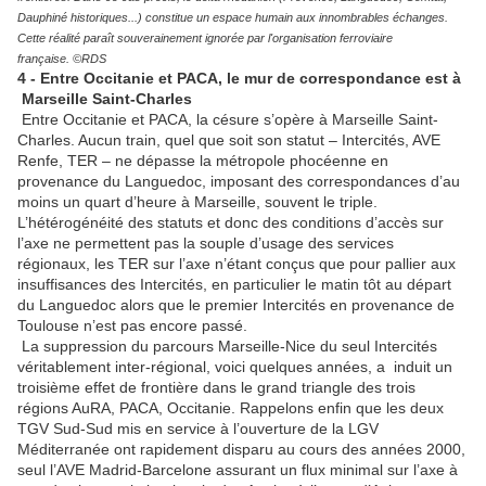
Dauphiné historiques...) constitue un espace humain aux innombrables échanges.
Cette réalité paraît souverainement ignorée par l'organisation ferroviaire
française. ©RDS
4 - Entre Occitanie et PACA, le mur de correspondance est à
Marseille Saint-Charles
Entre Occitanie et PACA, la césure s’opère à Marseille Saint-
Charles. Aucun train, quel que soit son statut – Intercités, AVE
Renfe, TER – ne dépasse la métropole phocéenne en
provenance du Languedoc, imposant des correspondances d’au
moins un quart d’heure à Marseille, souvent le triple.
L’hétérogénéité des statuts et donc des conditions d’accès sur
l’axe ne permettent pas la souple d’usage des services
régionaux, les TER sur l’axe n’étant conçus que pour pallier aux
insuffisances des Intercités, en particulier le matin tôt au départ
du Languedoc alors que le premier Intercités en provenance de
Toulouse n’est pas encore passé.
La suppression du parcours Marseille-Nice du seul Intercités
véritablement inter-régional, voici quelques années, a induit un
troisième effet de frontière dans le grand triangle des trois
régions AuRA, PACA, Occitanie. Rappelons enfin que les deux
TGV Sud-Sud mis en service à l’ouverture de la LGV
Méditerranée ont rapidement disparu au cours des années 2000,
seul l’AVE Madrid-Barcelone assurant un flux minimal sur l’axe à