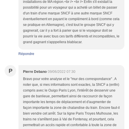
installations de MA région.<br /> <br /> Enfin s'il existait la
possibilité pour un voyageur qui a acheté un billet de passer
d'un train d'une marque SNCF à une autre marque SNCF
éventuellement en payant le complément à bord (comme cela
se pratique en Allemagne), c'est tout le groupe SNCF qui y
gagnerait, car il y a fort à parier que si le voyageur doit se
pourrir la vie avec tous ces tarifs différents et incompatibles, le
grand gagnant s'apppellera blablacar.
Répondre
P
Pierre Debano
09/06/2022 07:30
Bravo pour votre analyse et le "mur des correspondance" . A
noter que, si mes informations sont exactes, la SNCF a (enfin)
compris avec le Ouigo Paris Lyon, l'intérêt de desservir une
gare de banlieue, permettant ainsi de raccourcir de façon
importante les temps de déplacement et d'augmenter de
façon importante la zone de chalandise du train. Encore faut-il
bien vendre cet arrêt. Sur la ligne Paris Troyes Mulhouse, les
trains ne s'arrêtent pas à Val de Fontenay, et pourtant, cela
permettrait un accès rapide et confortable à toute la zone de