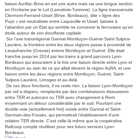
liaison Aurillac-Brive en est une autre mais
via
une longue section
en Occitanie par le Lot (Lamativie-Turenne). La ligne transversale
Clermont-Ferrand-Ussel (Brive, Bordeaux), dite « ligne des
Puys » est neutralisée entre Laqueuille et Ussel, laissée à
l’abandon par un Etat qui semble ne concevoir le ferroviaire qu’en
étoile autour de son étouffante capitale.
Sur l’axe transrégional Gannat-Montluçon-Guéret-Saint-Sulpice-
Laurière, la frontière entre les deux régions passe à proximité de
Lavaufranche (Creuse) entnre Montluçon et Guéret. Elle était
franchie jusqu’en 2014 par les trains à grand parcours Lyon-
Bordeaux qui assuraient à la fois une liaison directe entre Lyon et
Montluçon au sein de ce qui allait devenir la région AuRA, et une
liaison entre les deux régions entre Montluçon, Guéret, Saint-
Sulpice-Laurière, Limoges et au-delà.
De ces deux fonctions, il ne reste rien. La liaison Lyon-Montluçon
par rail a disparu, remplacée par des combinaisons dissuasives
entre TER et autocars ou TER avec changement à Riom
moyennant un détour considérable par le sud. Pourtant une
double voie (actuellement fret) existe entre Gannat et Saint-
Germain-des-Fossés, qui permettrait l’établissement d’une
relation TER directe. C’est celle-là même que la coopérative
Railcoop compte réutiliser pour ses futurs services Lyon-
Bordeaux.