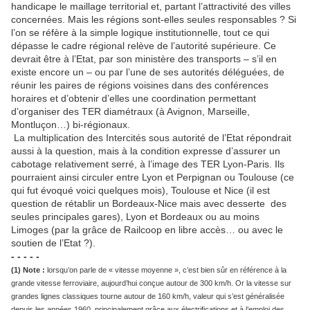
handicape le maillage territorial et, partant l’attractivité des villes
concernées. Mais les régions sont-elles seules responsables ? Si
l’on se réfère à la simple logique institutionnelle, tout ce qui
dépasse le cadre régional relève de l’autorité supérieure. Ce
devrait être à l’Etat, par son ministère des transports – s’il en
existe encore un – ou par l’une de ses autorités déléguées, de
réunir les paires de régions voisines dans des conférences
horaires et d’obtenir d’elles une coordination permettant
d’organiser des TER diamétraux (à Avignon, Marseille,
Montluçon…) bi-régionaux.
La multiplication des Intercités sous autorité de l’Etat répondrait
aussi à la question, mais à la condition expresse d’assurer un
cabotage relativement serré, à l’image des TER Lyon-Paris. Ils
pourraient ainsi circuler entre Lyon et Perpignan ou Toulouse (ce
qui fut évoqué voici quelques mois), Toulouse et Nice (il est
question de rétablir un Bordeaux-Nice mais avec desserte des
seules principales gares), Lyon et Bordeaux ou au moins
Limoges (par la grâce de Railcoop en libre accès… ou avec le
soutien de l’Etat ?).
- - - - -
(1) Note :
lorsqu’on parle de « vitesse moyenne », c’est bien sûr en référence à la
grande vitesse ferroviaire, aujourd’hui conçue autour de 300 km/h. Or la vitesse sur
grandes lignes classiques tourne autour de 160 km/h, valeur qui s’est généralisée
depuis les années 1960, principalement grâce aux électrifications et à l’emploi des