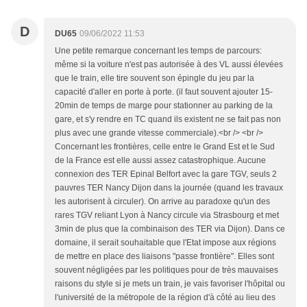
D
DU65
09/06/2022 11:53
Une petite remarque concernant les temps de parcours:
même si la voiture n'est pas autorisée à des VL aussi élevées
que le train, elle tire souvent son épingle du jeu par la
capacité d'aller en porte à porte. (il faut souvent ajouter 15-
20min de temps de marge pour stationner au parking de la
gare, et s'y rendre en TC quand ils existent ne se fait pas non
plus avec une grande vitesse commerciale).<br /> <br />
Concernant les frontières, celle entre le Grand Est et le Sud
de la France est elle aussi assez catastrophique. Aucune
connexion des TER Epinal Belfort avec la gare TGV, seuls 2
pauvres TER Nancy Dijon dans la journée (quand les travaux
les autorisent à circuler). On arrive au paradoxe qu'un des
rares TGV reliant Lyon à Nancy circule via Strasbourg et met
3min de plus que la combinaison des TER via Dijon). Dans ce
domaine, il serait souhaitable que l'Etat impose aux régions
de mettre en place des liaisons "passe frontière". Elles sont
souvent négligées par les politiques pour de très mauvaises
raisons du style si je mets un train, je vais favoriser l'hôpital ou
l'université de la métropole de la région d'à côté au lieu des