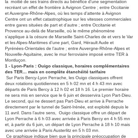
la moitié de ses trains directs au bénéfice d’une segmentation
recréant un effet de frontière à Avignon Centre ; entre Occitanie
et Auvergne-Rhône-Alpes, où les temps d’attente à Avignon
Centre ont un effet catastrophique sur les vitesses commerciales
entre gares situées de part et d’autre ; entre Occitanie et
Provence au-delà de Marseille, où le même phénomène
s’applique à la césure de Marseille Saint-Charles de et vers le Var
et les Alpes-Maritimes d’une part, Gard, Hérault Aude et
Pyrénées-Orientales de l’autre ; entre Auvergne-Rhône-Alpes et
Nouvelle-Aquitaine, avec le mur ferroviaire imposé entre TER à
Montluçon.
1 - Lyon-Paris : Ouigo classique, horaires complémentaires
des TER… mais en complète étanchéité tarifaire
Sur Paris Bercy-Lyon Perrache, les Ouigo classiques offrent
deux rotations quotidiennes en 5 h 02 mn et 4 h 43 mn avec
départs de Paris Bercy à 12 h 02 et 18 h 16. Le premier horaire
ne sera mis en service que le 6 juin et desservira Lyon Part-Dieu.
Le second, qui ne dessert pas Part-Dieu et arrive à Perrache
directement par le tunnel de Saint-Irénée, est exploité depuis le
11 avril. Dans l’autre sens, Ouigo classique offre un départ de
Lyon Perrache à 6 h 03 avec arrivée à Paris Bercy en 4 h 55 mn
et, à partir du 6 juin, un départ de Lyon Perrache à 18 h 10 mais
avec une arrivée à Paris Austerlitz en 5 h 03 mn.
Ce graphique indique bien que la principale préoccupation de