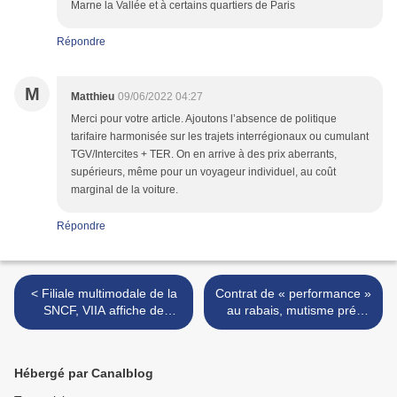
Marne la Vallée et à certains quartiers de Paris
Répondre
M
Matthieu
09/06/2022 04:27
Merci pour votre article. Ajoutons l’absence de politique
tarifaire harmonisée sur les trajets interrégionaux ou cumulant
TGV/Intercites + TER. On en arrive à des prix aberrants,
supérieurs, même pour un voyageur individuel, au coût
marginal de la voiture.
Répondre
< Filiale multimodale de la
Contrat de « performance »
SNCF, VIIA affiche de
au rabais, mutisme pré-
brillants résultats pour un
électoral : le réseau
transport de fret vertueux
ferroviaire français dans un
trou noir politique >
Hébergé par Canalblog