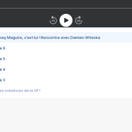
bey Maguire, c'est lui ! Rencontre avec Damien Witecka
e 6
e 5
e 4
e 3
s créatrices de la VF !
e 2
e 1
e Mektoub My Love arrive enfin ! Rencontre avec Shaïn Boumedine et Sal