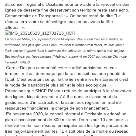
du conseil régional d’Occitanie pour une aide à la rénovation des
lignes de desserte fine desservant son territoire reste sans écho.
Commentaire de Transportrail : « On serait tenté de dire ‘’Le
réseau ferroviaire se désintègre mais nous avons la tête
ailleurs’’ ».
En gare de Millau, sous-préfecture de l'Aveyron. Plus aucun train vers Rodez, la
préfecture, pas plus que vers Paris. Pourtant le dernier train direct, de nuit, Millau-
Paris est resté gravé dans la mémoire des Millavois, de même que le train de jour
Béziers-Paris par Neussargues (l'Aubrac), supprimé en 2007 au nord de Clermont-
Ferrand... ©RDS
Carole Delga a commenté cette surdité parisienne en ces
termes : « Il est dommage que le rail ne soit pas une priorité de
l’État. C’est pourtant ce qui fait le lien entre les territoires et c’est
le mode de transport le plus sûr et le plus écologique. »
Rappelons que SNCF Réseau refuse de participer à la rénovation
des lignes dites de niveau « 7 à 9 » dans le classement du
gestionnaire d’infrastructure, laissant aux régions, en mal de
ressources financières, la charge de son financement.
En novembre 2020, le conseil régional d’Occitanie a adopté un
plan d'investissement de 800 millions d’euros sur 10 ans pour la
rénovation de son réseau, principalement les lignes parcourues
très majoritairement par les TER soit plus de la moitié du réseau