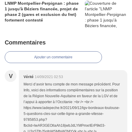
LNMP Montpellier-Perpignan : phase
1 jusqu'à Béziers financée, projet de
phase 2 (gares et exclusion du fret)
fortement contesté
Commentaires
Ajouter un commentaire
V
Vérité
14/09/2021 02:53
Merci d’avoir tenu compte de mon message précédent. Pour
Info, voici des informations complémentaires sur la position
de la Région Nouvelle-Aquitaine en faveur de la LGV et de
l’appui à apporter à l’Occitanie :<br /> <br />
https://www.ladepeche.fr/2021/09/12/lgv-bordeaux-toulouse-
5-questions-cles-sur-cette-ligne-a-grande-vitesse-
9785853.php?
fbclid=IwAR3GEOllaAh18jwbJdLYMPmxrIErP9k03-
o_U3sSTtbJ5pfpWSMfaW2MYVk <br /> <br />