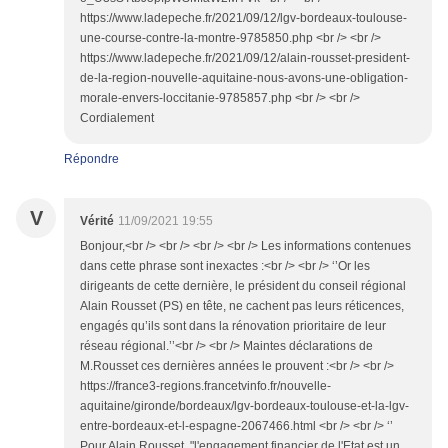
https://www.ladepeche.fr/2021/09/12/lgv-bordeaux-toulouse-
une-course-contre-la-montre-9785850.php <br /> <br />
https://www.ladepeche.fr/2021/09/12/alain-rousset-president-
de-la-region-nouvelle-aquitaine-nous-avons-une-obligation-
morale-envers-loccitanie-9785857.php <br /> <br />
Cordialement
Répondre
V
Vérité
11/09/2021 19:55
Bonjour,<br /> <br /> <br /> <br /> Les informations contenues
dans cette phrase sont inexactes :<br /> <br /> ‘’Or les
dirigeants de cette dernière, le président du conseil régional
Alain Rousset (PS) en tête, ne cachent pas leurs réticences,
engagés qu’ils sont dans la rénovation prioritaire de leur
réseau régional.’’<br /> <br /> Maintes déclarations de
M.Rousset ces dernières années le prouvent :<br /> <br />
https://france3-regions.francetvinfo.fr/nouvelle-
aquitaine/gironde/bordeaux/lgv-bordeaux-toulouse-et-la-lgv-
entre-bordeaux-et-l-espagne-2067466.html <br /> <br /> ‘’
Pour Alain Rousset, "l'engagement financier de l'Etat est un