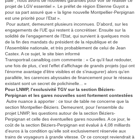
paie ; nous avons de nouvelles garanties pour voir se réaliser ce
projet de LGV essentiel ». Le préfet de région Etienne Guyot a
pour sa part assuré que « la ligne nouvelle Montpellier-Perpignan
est une priorité pour l’Etat ».
Pour autant, demeurent plusieurs inconnues. D’abord, sur les
engagements de l’UE qui restent à concrétiser. Ensuite sur la
solidité de l’engagement de l’Etat, qui survient à quelques mois
de la fin des mandats du président de la république et de
l’Assemblée nationale, et très probablement de celui de Jean
Castex. A ce sujet, le site bien informé
Transportrail.canalblog.com commente : « Ce qu'il faut redouter,
une fois de plus, c'est l'effet d'affichage de grands projets (qui ont
l'énorme avantage d'être visibles et de s'inaugurer) alors qu'en
parallèle, les carences abyssales de financement pour le réseau
existant sont un secret de polichinelle... »
Pour LNMP, l’exclusivité TGV sur la section Béziers-
Perpignan et les gares nouvelles sont fortement contestées
Autre nuance à apporter : ce tour de table ne concerne que la
section Montpellier-Béziers. Demeurent, pour l’ensemble du
projet LNMP, les questions autour de la section Béziers-
Perpignan et celle des éventuelles gares nouvelles. A ce jour, le
coût de la section Béziers-Perpignan est évalué à 4,08 milliards
d’euros à la condition qu’elle soit exclusivement réservée aux
trains de voyageurs à grande vitesse. Or ce concept reviendrait à