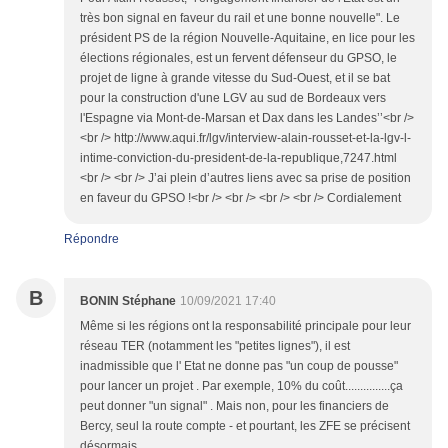
très bon signal en faveur du rail et une bonne nouvelle". Le
président PS de la région Nouvelle-Aquitaine, en lice pour les
élections régionales, est un fervent défenseur du GPSO, le
projet de ligne à grande vitesse du Sud-Ouest, et il se bat
pour la construction d'une LGV au sud de Bordeaux vers
l'Espagne via Mont-de-Marsan et Dax dans les Landes’’<br />
<br /> http://www.aqui.fr/lgv/interview-alain-rousset-et-la-lgv-l-
intime-conviction-du-president-de-la-republique,7247.html
<br /> <br /> J’ai plein d’autres liens avec sa prise de position
en faveur du GPSO !<br /> <br /> <br /> <br /> Cordialement
Répondre
B
BONIN Stéphane
10/09/2021 17:40
Même si les régions ont la responsabilité principale pour leur
réseau TER (notamment les "petites lignes"), il est
inadmissible que l' Etat ne donne pas "un coup de pousse"
pour lancer un projet . Par exemple, 10% du coût...............ça
peut donner "un signal" . Mais non, pour les financiers de
Bercy, seul la route compte - et pourtant, les ZFE se précisent
désormais.