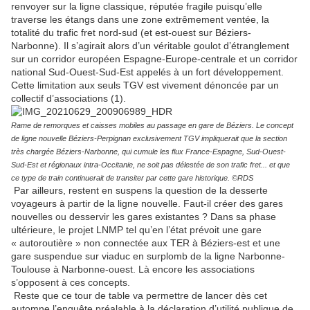
renvoyer sur la ligne classique, réputée fragile puisqu’elle
traverse les étangs dans une zone extrêmement ventée, la
totalité du trafic fret nord-sud (et est-ouest sur Béziers-
Narbonne). Il s’agirait alors d’un véritable goulot d’étranglement
sur un corridor européen Espagne-Europe-centrale et un corridor
national Sud-Ouest-Sud-Est appelés à un fort développement.
Cette limitation aux seuls TGV est vivement dénoncée par un
collectif d’associations (1).
Rame de remorques et caisses mobiles au passage en gare de Béziers. Le concept
de ligne nouvelle Béziers-Perpignan exclusivement TGV impliquerait que la section
très chargée Béziers-Narbonne, qui cumule les flux France-Espagne, Sud-Ouest-
Sud-Est et régionaux intra-Occitanie, ne soit pas délestée de son trafic fret... et que
ce type de train continuerait de transiter par cette gare historique. ©RDS
Par ailleurs, restent en suspens la question de la desserte
voyageurs à partir de la ligne nouvelle. Faut-il créer des gares
nouvelles ou desservir les gares existantes ? Dans sa phase
ultérieure, le projet LNMP tel qu’en l’état prévoit une gare
« autoroutière » non connectée aux TER à Béziers-est et une
gare suspendue sur viaduc en surplomb de la ligne Narbonne-
Toulouse à Narbonne-ouest. Là encore les associations
s’opposent à ces concepts.
Reste que ce tour de table va permettre de lancer dès cet
automne l’enquête préalable à la déclaration d’utilité publique de