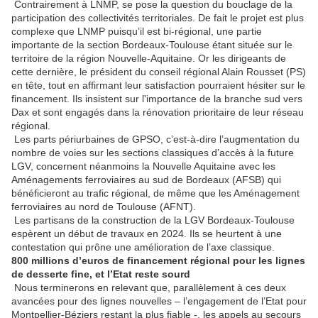
Contrairement à LNMP, se pose la question du bouclage de la
participation des collectivités territoriales. De fait le projet est plus
complexe que LNMP puisqu’il est bi-régional, une partie
importante de la section Bordeaux-Toulouse étant située sur le
territoire de la région Nouvelle-Aquitaine. Or les dirigeants de
cette dernière, le président du conseil régional Alain Rousset (PS)
en tête, tout en affirmant leur satisfaction pourraient hésiter sur le
financement. Ils insistent sur l'importance de la branche sud vers
Dax et sont engagés dans la rénovation prioritaire de leur réseau
régional.
Les parts périurbaines de GPSO, c’est-à-dire l’augmentation du
nombre de voies sur les sections classiques d’accès à la future
LGV, concernent néanmoins la Nouvelle Aquitaine avec les
Aménagements ferroviaires au sud de Bordeaux (AFSB) qui
bénéficieront au trafic régional, de même que les Aménagement
ferroviaires au nord de Toulouse (AFNT).
Les partisans de la construction de la LGV Bordeaux-Toulouse
espèrent un début de travaux en 2024. Ils se heurtent à une
contestation qui prône une amélioration de l’axe classique.
800 millions d’euros de financement régional pour les lignes
de desserte fine, et l’Etat reste sourd
Nous terminerons en relevant que, parallèlement à ces deux
avancées pour des lignes nouvelles – l’engagement de l’Etat pour
Montpellier-Béziers restant la plus fiable -, les appels au secours