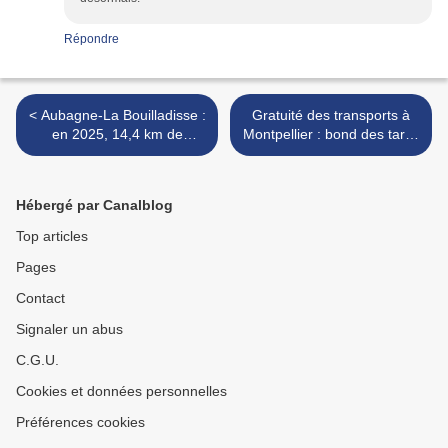
Répondre
< Aubagne-La Bouilladisse :
Gratuité des transports à
en 2025, 14,4 km de
Montpellier : bond des tarifs
tramway grâce à l’ancienne
pour les non-résidents,
ligne de La Barque, bien
réduction de l’offre malgré
mieux qu'une « voie verte »
commande de 77 rames >
Hébergé par Canalblog
Top articles
Pages
Contact
Signaler un abus
C.G.U.
Cookies et données personnelles
Préférences cookies