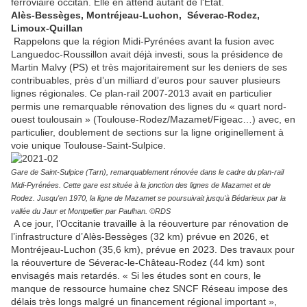
ferroviaire occitan. Elle en attend autant de l'Etat.
Alès-Bessèges, Montréjeau-Luchon, Séverac-Rodez,
Limoux-Quillan
Rappelons que la région Midi-Pyrénées avant la fusion avec
Languedoc-Roussillon avait déjà investi, sous la présidence de
Martin Malvy (PS) et très majoritairement sur les deniers de ses
contribuables, près d’un milliard d’euros pour sauver plusieurs
lignes régionales. Ce plan-rail 2007-2013 avait en particulier
permis une remarquable rénovation des lignes du « quart nord-
ouest toulousain » (Toulouse-Rodez/Mazamet/Figeac…) avec, en
particulier, doublement de sections sur la ligne originellement à
voie unique Toulouse-Saint-Sulpice.
Gare de Saint-Sulpice (Tarn), remarquablement rénovée dans le cadre du plan-rail
Midi-Pyrénées. Cette gare est située à la jonction des lignes de Mazamet et de
Rodez. Jusqu'en 1970, la ligne de Mazamet se poursuivait jusqu'à Bédarieux par la
vallée du Jaur et Montpellier par Paulhan.
©RDS
A ce jour, l’Occitanie travaille à la réouverture par rénovation de
l’infrastructure d’Alès-Bessèges (32 km) prévue en 2026, et
Montréjeau-Luchon (35,6 km), prévue en 2023. Des travaux pour
la réouverture de Séverac-le-Château-Rodez (44 km) sont
envisagés mais retardés. « Si les études sont en cours, le
manque de ressource humaine chez SNCF Réseau impose des
délais très longs malgré un financement régional important »,