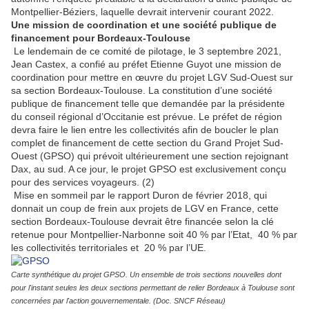
Montpellier-Béziers, laquelle devrait intervenir courant 2022.
Une mission de coordination et une société publique de
financement pour Bordeaux-Toulouse
Le lendemain de ce comité de pilotage, le 3 septembre 2021,
Jean Castex, a confié au préfet Etienne Guyot une mission de
coordination pour mettre en œuvre du projet LGV Sud-Ouest sur
sa section Bordeaux-Toulouse. La constitution d’une société
publique de financement telle que demandée par la présidente
du conseil régional d’Occitanie est prévue. Le préfet de région
devra faire le lien entre les collectivités afin de boucler le plan
complet de financement de cette section du Grand Projet Sud-
Ouest (GPSO) qui prévoit ultérieurement une section rejoignant
Dax, au sud. A ce jour, le projet GPSO est exclusivement conçu
pour des services voyageurs. (2)
Mise en sommeil par le rapport Duron de février 2018, qui
donnait un coup de frein aux projets de LGV en France, cette
section Bordeaux-Toulouse devrait être financée selon la clé
retenue pour Montpellier-Narbonne soit 40 % par l’Etat, 40 % par
les collectivités territoriales et 20 % par l’UE.
Carte synthétique du projet GPSO. Un ensemble de trois sections nouvelles dont
pour l'instant seules les deux sections permettant de relier Bordeaux à Toulouse sont
concernées par l'action gouvernementale. (Doc. SNCF Réseau)