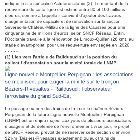
indique le site spécialisé Actuteroccitanie (3). Le montant de la
réouverture de cette ligne est estimé entre 80 et 100 millions
d’euros, somme à laquelle il convient d’ajouter des travaux
d’augmentation de capacité et de rénovation sur la section
Séverac-le-Château-Millau de la ligne des Causses pour une
cinquantaine de millions d’euros, selon SNCF Réseau. Enfin,
l’Occitanie travaille à la rénovation de Limoux-Quillan (28 km), au
stade d’avant-projet, pour une réouverture envisagée en 2026.
- - - - -
(1) Lien vers l'article de Raildusud sur la position du
collectif d'association pour la mixité totale de LNMP:
Ligne nouvelle Montpellier-Perpignan : les associations
se mobilisent pour exiger la mixité sur le tronçon
Béziers-Rivesaltes - Raildusud : l'observateur
ferroviaire du grand Sud-Est
Le passage ou non des trains de fret sur le chaînon Béziers-
Perpignan de la future Ligne nouvelle Montpellier-Perpignan
(LNMP) est un enjeu majeur aux yeux de plusieurs associations
d'usagers et de défense de l'environnement. A ce jour, le projet
de SNCF Réseau prévoit de ne réserver cette section d'environ
92 km (Béziers-Rivesaltes exactement) qu'aux trains de