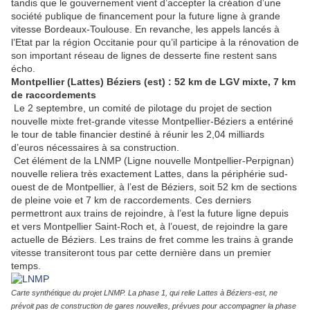
tandis que le gouvernement vient d’accepter la création d’une
société publique de financement pour la future ligne à grande
vitesse Bordeaux-Toulouse. En revanche, les appels lancés à
l’Etat par la région Occitanie pour qu’il participe à la rénovation de
son important réseau de lignes de desserte fine restent sans
écho.
Montpellier (Lattes) Béziers (est) : 52 km de LGV mixte, 7 km
de raccordements
Le 2 septembre, un comité de pilotage du projet de section
nouvelle mixte fret-grande vitesse Montpellier-Béziers a entériné
le tour de table financier destiné à réunir les 2,04 milliards
d’euros nécessaires à sa construction.
Cet élément de la LNMP (Ligne nouvelle Montpellier-Perpignan)
nouvelle reliera très exactement Lattes, dans la périphérie sud-
ouest de de Montpellier, à l’est de Béziers, soit 52 km de sections
de pleine voie et 7 km de raccordements. Ces derniers
permettront aux trains de rejoindre, à l’est la future ligne depuis
et vers Montpellier Saint-Roch et, à l’ouest, de rejoindre la gare
actuelle de Béziers. Les trains de fret comme les trains à grande
vitesse transiteront tous par cette dernière dans un premier
temps.
Carte synthétique du projet LNMP. La phase 1, qui relie Lattes à Béziers-est, ne
prévoit pas de construction de gares nouvelles, prévues pour accompagner la phase