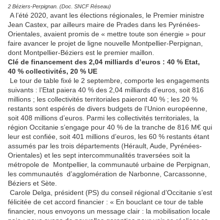
2 Béziers-Perpignan. (Doc. SNCF Réseau)
A l’été 2020, avant les élections régionales, le Premier ministre
Jean Castex, par ailleurs maire de Prades dans les Pyrénées-
Orientales, avaient promis de « mettre toute son énergie » pour
faire avancer le projet de ligne nouvelle Montpellier-Perpignan,
dont Montpellier-Béziers est le premier maillon.
Clé de financement des 2,04 milliards d’euros : 40 % Etat,
40 % collectivités, 20 % UE
Le tour de table fixé le 2 septembre, comporte les engagements
suivants : l’Etat paiera 40 % des 2,04 milliards d’euros, soit 816
millions ; les collectivités territoriales paieront 40 % ; les 20 %
restants sont espérés de divers budgets de l’Union européenne,
soit 408 millions d’euros. Parmi les collectivités territoriales, la
région Occitanie s’engage pour 40 % de la tranche de 816 M€ qui
leur est confiée, soit 401 millions d’euros, les 60 % restants étant
assumés par les trois départements (Hérault, Aude, Pyrénées-
Orientales) et les sept intercommunalités traversées soit la
métropole de Montpellier, la communauté urbaine de Perpignan,
les communautés d’agglomération de Narbonne, Carcassonne,
Béziers et Sète.
Carole Delga, président (PS) du conseil régional d’Occitanie s’est
félicitée de cet accord financier : « En bouclant ce tour de table
financier, nous envoyons un message clair : la mobilisation locale