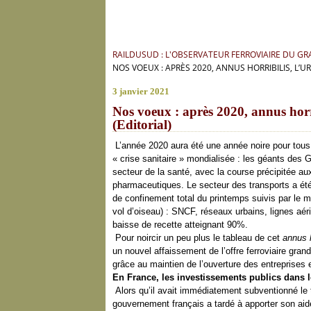
RAILDUSUD : L'OBSERVATEUR FERROVIAIRE DU G
NOS VOEUX : APRÈS 2020, ANNUS HORRIBILIS, L’U
3 janvier 2021
Nos voeux : après 2020, annus horri
(Editorial)
L’année 2020 aura été une année noire pour tous
« crise sanitaire » mondialisée : les géants des
secteur de la santé, avec la course précipitée a
pharmaceutiques. Le secteur des transports a é
de confinement total du printemps suivis par le 
vol d’oiseau) : SNCF, réseaux urbains, lignes aéri
baisse de recette atteignant 90%.
Pour noircir un peu plus le tableau de cet
annus h
un nouvel affaissement de l’offre ferroviaire gran
grâce au maintien de l’ouverture des entreprises 
En France, les investissements publics dans 
Alors qu’il avait immédiatement subventionné le t
gouvernement français a tardé à apporter son ai