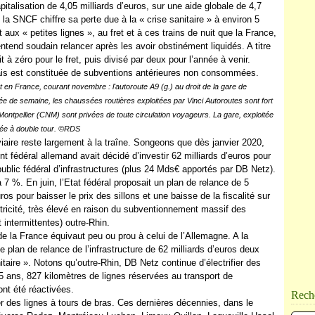
pitalisation de 4,05 milliards d’euros, sur une aide globale de 4,7
 la SNCF chiffre sa perte due à la « crise sanitaire » à environ 5
t aux « petites lignes », au fret et à ces trains de nuit que la France,
ntend soudain relancer après les avoir obstinément liquidés. A titre
t à zéro pour le fret, puis divisé par deux pour l’année à venir.
çais est constituée de subventions antérieures non consommées.
en France, courant novembre : l'autoroute A9 (g.) au droit de la gare de
ée de semaine, les chaussées routières exploitées par Vinci Autoroutes sont fort
ntpellier (CNM) sont privées de toute circulation voyageurs. La gare, exploitée
mée à double tour. ©RDS
iaire reste largement à la traîne. Songeons que dès janvier 2020,
t fédéral allemand avait décidé d’investir 62 milliards d’euros pour
public fédéral d’infrastructures (plus 24 Mds€ apportés par DB Netz).
 7 %. En juin, l’Etat fédéral proposait un plan de relance de 5
ros pour baisser le prix des sillons et une baisse de la fiscalité sur
ectricité, très élevé en raison du subventionnement massif des
intermittentes) outre-Rhin.
de la France équivaut peu ou prou à celui de l’Allemagne. A la
le plan de relance de l’infrastructure de 62 milliards d’euros deux
taire ». Notons qu’outre-Rhin, DB Netz continue d’électrifier des
25 ans, 827 kilomètres de lignes réservées au transport de
nt été réactivées.
Rech
 des lignes à tours de bras. Ces dernières décennies, dans le