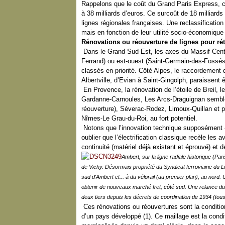
Rappelons que le coût du Grand Paris Express, ce
à 38 milliards d’euros. Ce surcoût de 18 milliards
lignes régionales françaises. Une reclassificatio
mais en fonction de leur utilité socio-économique
Rénovations ou réouverture de lignes pour rét
Dans le Grand Sud-Est, les axes du Massif Centr
Ferrand) ou est-ouest (Saint-Germain-des-Fossés
classés en priorité. Côté Alpes, le raccordement
Albertville, d’Evian à Saint-Gingolph, paraissent 
En Provence, la rénovation de l’étoile de Breil, 
Gardanne-Carnoules, Les Arcs-Draguignan semble
réouverture), Séverac-Rodez, Limoux-Quillan et p
Nîmes-Le Grau-du-Roi, au fort potentiel.
Notons que l’innovation technique supposément « 
oublier que l’électrification classique recèle les 
continuité (matériel déjà existant et éprouvé) et de
Ambert, sur la ligne radiale historique 
de Vichy. Désormais propriété du Syndicat ferroviairie du Li
sud d'Ambert et... à du vélorail (au premier plan), au nord. 
obtenir de nouveaux marché fret, côté sud. Une relance du 
deux tiers depuis les décrets de coordination de 1934 (t
Ces rénovations ou réouvertures sont la condition
d’un pays développé (1). Ce maillage est la condit