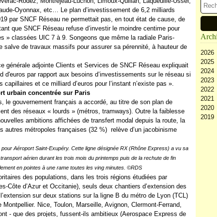
verac-Rodez, Montréjeau-Luchon, Limoux-Quillan, Laqueuille-Ussel,
aude-Oyonnax, etc… Le plan d’investissement de 6,2 milliards
19 par SNCF Réseau ne permettait pas, en tout état de cause, de
utant que SNCF Réseau refuse d’investir le moindre centime pour
Arch
gnes » classées UIC 7 à 9. Songeons que même la radiale Paris-
 salve de travaux massifs pour assurer sa pérennité, à hauteur de
2026
2025
Ao
ce générale adjointe Clients et Services de SNCF Réseau expliquait
2024
Ju
D
d d'euros par rapport aux besoins d’investissements sur le réseau si
2023
Ju
N
D
 capillaires et ce milliard d’euros pour l’instant n’existe pas ».
2022
Ma
Oc
N
D
rt urbain concentrée sur Paris
2021
Av
Se
Oc
N
D
, le gouvernement français a accordé, au titre de son plan de
2020
M
Ao
Se
Oc
N
D
ment des réseaux « lourds » (métros, tramways). Outre la faiblesse
2019
Fé
Ju
Ao
Se
Oc
N
D
uvelles ambitions affichées de transfert modal depuis la route, la
Ja
Ju
Ju
Ao
Se
Oc
N
D
 les autres métropoles françaises (32 %) relève d’un jacobinisme
Ma
Ju
Ju
Ao
Se
Oc
N
Av
Ma
Ju
Ju
Ao
Se
Oc
 pour Aéroport Saint-Exupéry. Cette ligne désignée RX (Rhône Express) a vu sa
M
Av
Ma
Ju
Ju
Ao
Se
 transport aérien durant les trois mois du printemps puis de la rechute de fin
Fé
M
Av
Ma
Ju
Ju
blement en pointes à une rame toutes les ving minutes. ©RDS
Ja
Fé
M
Av
Ma
Ju
aires des populations, dans les trois régions étudiées par
Ja
Fé
M
Av
Ma
-Côte d’Azur et Occitanie), seuls deux chantiers d’extension des
Ja
Fé
M
Av
: l’extension sur deux stations sur la ligne B du métro de Lyon (TCL)
Ja
Fé
M
e Montpellier. Nice, Toulon, Marseille, Avignon, Clermont-Ferrand,
Ja
Fé
nt - que des projets, fussent-ils ambitieux (Aerospace Express de