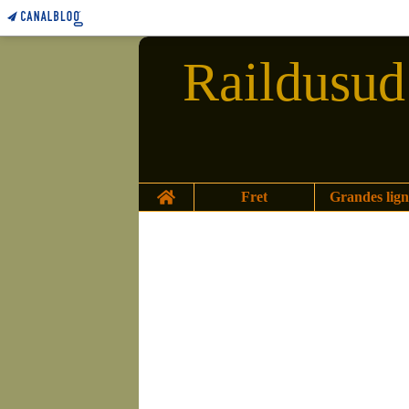
Raildusud 
Home
Fret
Grandes lign