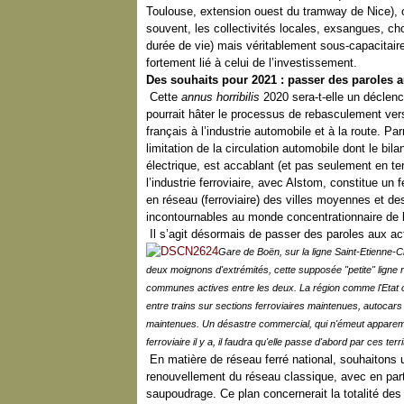
Toulouse, extension ouest du tramway de Nice),
souvent, les collectivités locales, exsangues, c
durée de vie) mais véritablement sous-capacitaire
fortement lié à celui de l’investissement.
Des souhaits pour 2021 : passer des paroles a
Cette
annus horribilis
2020 sera-t-elle un déclen
pourrait hâter le processus de rebasculement vers
français à l’industrie automobile et à la route. 
limitation de la circulation automobile dont le bi
électrique, est accablant (et pas seulement en te
l’industrie ferroviaire, avec Alstom, constitue un f
en réseau (ferroviaire) des villes moyennes et de
incontournables au monde concentrationnaire de l
Il s’agit désormais de passer des paroles aux ac
Gare de Boën, sur la ligne Saint-Etienne-
deux moignons d'extrémités, cette supposée "petite" ligne 
communes actives entre les deux. La région comme l'Etat 
entre trains sur sections ferroviaires maintenues, autocars 
maintenues. Un désastre commercial, qui n'émeut apparemmen
ferroviaire il y a, il faudra qu'elle passe d'abord par ces ter
En matière de réseau ferré national, souhaitons 
renouvellement du réseau classique, avec en parti
saupoudrage. Ce plan concernerait la totalité de