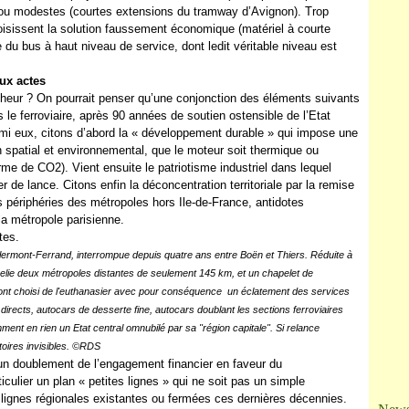
Ja
 ou modestes (courtes extensions du tramway d’Avignon). Trop
hoisissent la solution faussement économique (matériel à courte
 du bus à haut niveau de service, dont ledit véritable niveau est
ux actes
cheur ? On pourrait penser qu’une conjonction des éléments suivants
 le ferroviaire, après 90 années de soutien ostensible de l’Etat
Parmi eux, citons d’abord la « développement durable » qui impose une
lan spatial et environnemental, que le moteur soit thermique ou
rme de CO2). Vient ensuite le patriotisme industriel dans lequel
er de lance. Citons enfin la déconcentration territoriale par la remise
s périphéries des métropoles hors Ile-de-France, antidotes
a métropole parisienne.
tes.
Clermont-Ferrand, interrompue depuis quatre ans entre Boën et Thiers. Réduite à
relie deux métropoles distantes de seulement 145 km, et un chapelet de
ont choisi de l'euthanasier avec pour conséquence un éclatement des services
directs, autocars de desserte fine, autocars doublant les sections ferroviaires
t en rien un Etat central omnubilé par sa "région capitale". Si relance
ritoires invisibles. ©RDS
un doublement de l’engagement financier en faveur du
culier un plan « petites lignes » qui ne soit pas un simple
s lignes régionales existantes ou fermées ces dernières décennies.