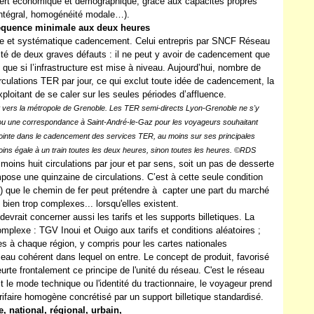
cert économique et démographique, grâce aux capacités propres
e intégral, homogénéité modale…).
réquence minimale aux deux heures
e et systématique cadencement. Celui entrepris par SNCF Réseau
é de deux graves défauts : il ne peut y avoir de cadencement que
e que si l’infrastructure est mise à niveau. Aujourd’hui, nombre de
culations TER par jour, ce qui exclut toute idée de cadencement, la
ploitant de se caler sur les seules périodes d’affluence.
t vers la métropole de Grenoble. Les TER semi-directs Lyon-Grenoble ne s'y
on ou une correspondance à Saint-André-le-Gaz pour les voyageurs souhaitant
 pointe dans le cadencement des services TER, au moins sur ses principales
ins égale à un train toutes les deux heures, sinon toutes les heures. ©RDS
ns huit circulations par jour et par sens, soit un pas de desserte
pose une quinzaine de circulations. C’est à cette seule condition
ons) que le chemin de fer peut prétendre à capter une part du marché
 bien trop complexes... lorsqu'elles existent.
devrait concerner aussi les tarifs et les supports billetiques. La
complexe : TGV Inoui et Ouigo aux tarifs et conditions aléatoires ;
res à chaque région, y compris pour les cartes nationales
seau cohérent dans lequel on entre. Le concept de produit, favorisé
eurte frontalement ce principe de l'unité du réseau. C'est le réseau
oit le mode technique ou l'identité du tractionnaire, le voyageur prend
arifaire homogène concrétisé par un support billetique standardisé.
, national, régional, urbain,