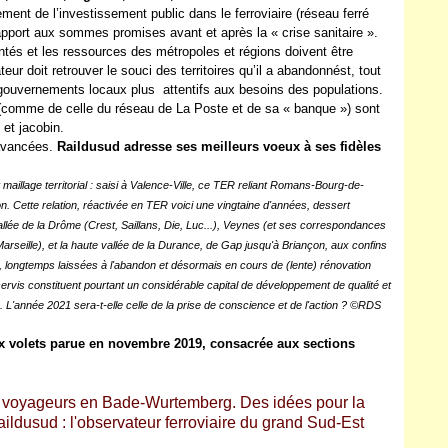
ment de l’investissement public dans le ferroviaire (réseau ferré
 rapport aux sommes promises avant et après la « crise sanitaire ».
ntés et les ressources des métropoles et régions doivent être
ur doit retrouver le souci des territoires qu’il a abandonnést, tout
 gouvernements locaux plus attentifs aux besoins des populations.
 (comme de celle du réseau de La Poste et de sa « banque ») sont
et jacobin.
avancées.
Raildusud adresse ses meilleurs voeux à ses fidèles
maillage territorial : saisi à Valence-Ville, ce TER reliant Romans-Bourg-de-
 Cette relation, réactivée en TER voici une vingtaine d'années, dessert
vallée de la Drôme (Crest, Saillans, Die, Luc...), Veynes (et ses correspondances
rseille), et la haute vallée de la Durance, de Gap jusqu'à Briançon, aux confins
ales, longtemps laissées à l'abandon et désormais en cours de (lente) rénovation
sservis constituent pourtant un considérable capital de développement de qualité et
L'année 2021 sera-t-elle celle de la prise de conscience et de l'action ? ©RDS
ux volets parue en novembre 2019, consacrée aux sections
ux voyageurs en Bade-Wurtemberg. Des idées pour la
aildusud : l'observateur ferroviaire du grand Sud-Est