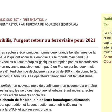
Raild
RAND SUD-EST
>
PRÉSENTATION
>
RGENT RETOUR AU FERROVIAIRE POUR 2021 (EDITORIAL)
Est
Le ch
et ne 
bilis, l’urgent retour au ferroviaire pour 2021
capita
inter
multip
 les secteurs économiques hormis deux grands bénéficiaires de la
Accue
 GAFAM qui ont accru leur emprise sur le monde marchand ; le
Créer
ux vaccins ou aux thérapies géniques entreprise par les mastodontes
té en revanche massivement impacté en France par les deux mois
mois d’interdiction de déplacements à plus de 100 km du domicile (à
ennes, autoroutes. Les opérateurs ferroviaires ont fait état d'une
orribilis
, un nouveau mois de confinement en novembre a entraîné
des lignes, les services régionaux et urbains étant moins affectés
et des établissements scolaires.
le chemin de fer bien loin de leurs homologues allemands
ransport aérien et la construction automobile dès mai, le
de à la SNCF et aux réseaux urbains.