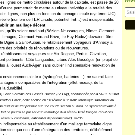
Newsl
s lignes de métro circulaires autour de la capitale, est passé de 20
 d’euros permettrait de mettre au niveau helvétique la totalité des
n des lignes, non plus en fonction du tonnage circulé (système UIC)
 réelle (nombre de TER circulé, potentiel fret…) est indispensable.
ablir un maillage décent
al, qu’ils soient nord-sud (Béziers-Neussargues, Nîmes-Clermont-
-Limoges, Clermont-Ferrand-Brive, Le Puy-Rodez) devraient être
 de Digne à Saint-Auban, le rétablissement voyageurs d’Annecy à
être des priorités de rénovations ou de réouvertures.
le rétablissement voyageurs sur Aix-Rognac, Pertuis-Cavaillon,
nt pertinents. Côté Languedoc, citons Alès-Bessèges (en projet de
lus à l’ouest Auch-Agen sans oublier l’indispensable rénovation de
environnementaliste » (hydrogène, batteries…), ne saurait faire
avantages incomparables de l’intégration (effet réseau), de la
 la durabilité.
(Paris) Saint-Germain-des-Fossés-Darsac (Le Puy), abandonnée par la SNCF au sud
vradois-Forez, cette section en est réduite à un trafic touristique saisonnier au
Un reliquat de fret persiste sur une courte section au nord. Le syndicat travaille à
fret ne pourra se passer d'un remaillage d'un réseau ferré français réduit des
ous réseaux confondus, national et départementaux). ©RDS
 indispensable au rétablissement d’un maillage ferroviaire digne
ion sine qua non d’une réintégration des territoires, délibérément