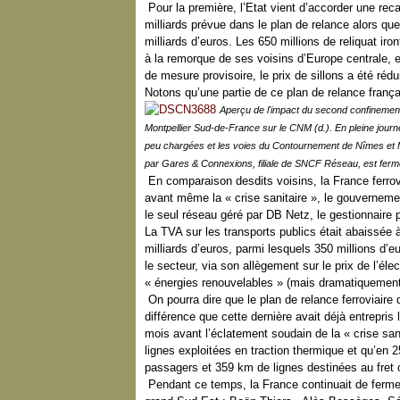
Pour la première, l’Etat vient d’accorder une reca
milliards prévue dans le plan de relance alors que
milliards d’euros. Les 650 millions de reliquat iron
à la remorque de ses voisins d’Europe centrale, e
de mesure provisoire, le prix de sillons a été rédui
Notons qu’une partie de ce plan de relance fran
Aperçu de l'impact du second confinement 
Montpellier Sud-de-France sur le CNM (d.). En pleine journ
peu chargées et les voies du Contournement de Nîmes et Mo
par Gares & Connexions, filiale de SNCF Réseau, est fer
En comparaison desdits voisins, la France ferrov
avant même la « crise sanitaire », le gouvernemen
le seul réseau géré par DB Netz, le gestionnaire 
La TVA sur les transports publics était abaissée à
milliards d’euros, parmi lesquels 350 millions d’eu
le secteur, via son allègement sur le prix de l’él
« énergies renouvelables » (mais dramatiquement 
On pourra dire que le plan de relance ferroviaire 
différence que cette dernière avait déjà entrepris 
mois avant l’éclatement soudain de la « crise sani
lignes exploitées en traction thermique et qu’en 
passagers et 359 km de lignes destinées au fret o
Pendant ce temps, la France continuait de fermer