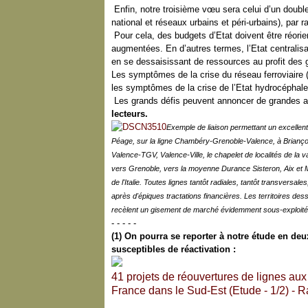
Enfin, notre troisième vœu sera celui d’un double
national et réseaux urbains et péri-urbains), par
Pour cela, des budgets d’Etat doivent être réorie
augmentées. En d’autres termes, l’Etat centralisate
en se dessaisissant de ressources au profit des
Les symptômes de la crise du réseau ferroviaire
les symptômes de la crise de l’Etat hydrocéphale 
Les grands défis peuvent annoncer de grandes 
lecteurs.
Exemple de liaison permettant un excellent 
Péage, sur la ligne Chambéry-Grenoble-Valence, à Briançon.
Valence-TGV, Valence-Ville, le chapelet de localités de la 
vers Grenoble, vers la moyenne Durance Sisteron, Aix et Ma
de l'Italie. Toutes lignes tantôt radiales, tantôt transvers
après d'épiques tractations financières. Les territoires de
recèlent un gisement de marché évidemment sous-exploité. 
- - - - -
(1) On pourra se reporter à notre étude en de
susceptibles de réactivation :
41 projets de réouvertures de lignes a
France dans le Sud-Est (Etude - 1/2) - R