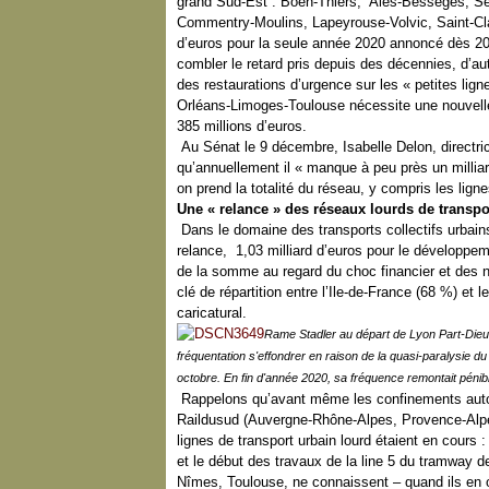
grand Sud-Est : Boën-Thiers, Alès-Bessèges, Sé
Commentry-Moulins, Lapeyrouse-Volvic, Saint-Cl
d’euros pour la seule année 2020 annoncé dès 20
combler le retard pris depuis des décennies, d’a
des restaurations d’urgence sur les « petites li
Orléans-Limoges-Toulouse nécessite une nouvelle
385 millions d’euros.
Au Sénat le 9 décembre, Isabelle Delon, directri
qu’annuellement il « manque à peu près un milliar
on prend la totalité du réseau, y compris les lignes
Une « relance » des réseaux lourds de transpo
Dans le domaine des transports collectifs urbains
relance, 1,03 milliard d’euros pour le développe
de la somme au regard du choc financier et des no
clé de répartition entre l’Ile-de-France (68 %) et
caricatural.
Rame Stadler au départ de Lyon Part-Dieu
fréquentation s'effondrer en raison de la quasi-paralysie du
octobre. En fin d'année 2020, sa fréquence remontait péni
Rappelons qu’avant même les confinements autorit
Raildusud (Auvergne-Rhône-Alpes, Provence-Alpes
lignes de transport urbain lourd étaient en cours 
et le début des travaux de la line 5 du tramway d
Nîmes, Toulouse, ne connaissent – quand ils en o