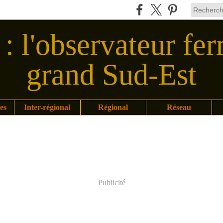
: l'observateur fer
grand Sud-Est
es
Inter-régional
Régional
Réseau
Publicité