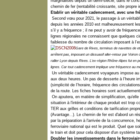
marginalisés depuis un demi-siècle, dans le con
chemin de fer (rentabilité croissante, site propr
Etablir un véritable cadencement, avec une f
Second vœu pour 2021, le passage à un véritabl
depuis les années 2010 est malheureusement lest
s’il y a fréquence ; il ne peut y avoir de fréquenc
lignes régionales ne connaissent que quelques cir
faiblesse du nombre de circulation imposant à l’ex
Gare de Rives, terminus de navettes de e
arrêtent pas, imposant un dissuasif aller-retour par Voir
rallier Lyon depuis Rives. L'ex-région Rhône-Alpes fut en
lignes. Car tout cadencement implique une fréquence au mo
Un véritable cadencement voyageurs impose au moi
aux deux heures. Un pas de desserte à l’heure im
(simplicité de l’horaire, fréquence des circulati
de la route. Les fiches horaires sont actuellement
On ajoutera, en matière de simplification, qu'elle 
situation à l'intérieur de chaque produit est trop 
TER aux grilles et conditions de tarification prop
(Avantage...). Le chemin de fer est d'abord un ré
par la préparation à l'arrivée de la concurrence, h
ferroviaire national qui est le produit. Quel que s
le train et doit pour cela disposer d'un système t
Doubler les investissements dans le ferroviaire