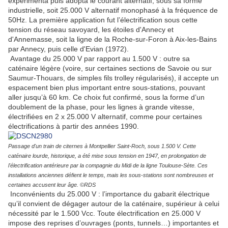
expérimenta puis adopta le courant alternatif, sous sa forme
industrielle, soit 25.000 V alternatif monophasé à la fréquence de
50Hz. La première application fut l’électrification sous cette
tension du réseau savoyard, les étoiles d'Annecy et
d'Annemasse, soit la ligne de la Roche-sur-Foron à Aix-les-Bains
par Annecy, puis celle d'Evian (1972).
Avantage du 25.000 V par rapport au 1.500 V : outre sa
caténaire légère (voire, sur certaines sections de Savoie ou sur
Saumur-Thouars, de simples fils trolley régularisés), il accepte un
espacement bien plus important entre sous-stations, pouvant
aller jusqu’à 60 km. Ce choix fut confirmé, sous la forme d’un
doublement de la phase, pour les lignes à grande vitesse,
électrifiées en 2 x 25.000 V alternatif, comme pour certaines
électrifications à partir des années 1990.
Passage d'un train de citernes à Montpellier Saint-Roch, sous 1.500 V. Cette
caténaire lourde, historique, a été mise sous tension en 1947, en prolongation de
l'électrification antérieure par la compagnie du Midi de la ligne Toulouse-Sète. Ces
installations anciennes défient le temps, mais les sous-stations sont nombreuses et
certaines accusent leur âge. ©RDS
Inconvénients du 25.000 V : l’importance du gabarit électrique
qu’il convient de dégager autour de la caténaire, supérieur à celui
nécessité par le 1.500 Vcc. Toute électrification en 25.000 V
impose des reprises d’ouvrages (ponts, tunnels…) importantes et