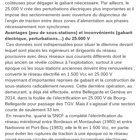
coûteuses pour dégager le gabarit néecessaire. Par ailleurs, le
25.000 V crée des perturbations électriques plus importantes et il
impose des sectionnements avec ouverture du disjoncteur de
l’engin de traction entre deux zones d’alimentation aux phases
nécessairement non synchrones.
Avantages (peu de sous-stations) et inconvénients (gabarit
électrique, perturbations…) du 25.000 V
Ces données sont indispensables pour situer le dilemme devant
lequel sont placés les ingénieurs et dirigeants du réseau :
poursuivre avec deux réseaux aux courants différents dont le
plus ancien se révèle coûteux à l’exploitation, surtout à une
époque où les sous-stations anciennes doivent être renouvelées ;
convertir le réseau électrifié en 1.500 Vcc en 25.000 V
moyennant d’importantes reprises de gabarit et la construction de
sous-stations radicalement neuves. Cette dernière opération, au
demeurant, a déjà été effectuée, entre Bellegarde et Genève en
2014, dans la foulée de l’électrification en 25.000 V de Bourg-
Bellegarde pour passage des TGV. Mais il s’agissait d’une section
courte de seulement 33 km.
En revanche, quand la SNCF a complété l’électrification du
réseau méridional entre Bordeaux et Montauban (1980) et entre
Narbonne et Port-Bou (1983), elle le fit en 1.500 Vcc, en partie
pour éviter les ruptures de traction à une époque où le réseau
voyait encore circuler de nombreuses locomotives électriques