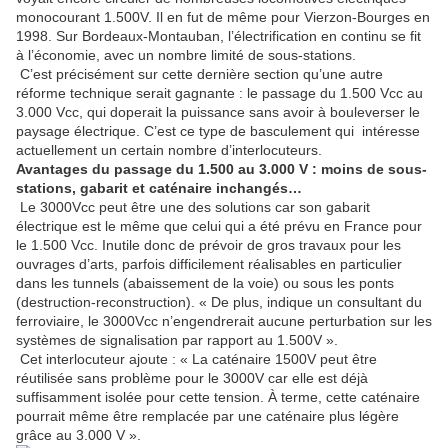
monocourant 1.500V. Il en fut de même pour Vierzon-Bourges en
1998. Sur Bordeaux-Montauban, l’électrification en continu se fit
à l’économie, avec un nombre limité de sous-stations.
C’est précisément sur cette dernière section qu’une autre
réforme technique serait gagnante : le passage du 1.500 Vcc au
3.000 Vcc, qui doperait la puissance sans avoir à bouleverser le
paysage électrique. C’est ce type de basculement qui intéresse
actuellement un certain nombre d’interlocuteurs.
Avantages du passage du 1.500 au 3.000 V : moins de sous-
stations, gabarit et caténaire inchangés…
Le 3000Vcc peut être une des solutions car son gabarit
électrique est le même que celui qui a été prévu en France pour
le 1.500 Vcc. Inutile donc de prévoir de gros travaux pour les
ouvrages d’arts, parfois difficilement réalisables en particulier
dans les tunnels (abaissement de la voie) ou sous les ponts
(destruction-reconstruction). « De plus, indique un consultant du
ferroviaire, le 3000Vcc n’engendrerait aucune perturbation sur les
systèmes de signalisation par rapport au 1.500V ».
Cet interlocuteur ajoute : « La caténaire 1500V peut être
réutilisée sans problème pour le 3000V car elle est déjà
suffisamment isolée pour cette tension. À terme, cette caténaire
pourrait même être remplacée par une caténaire plus légère
grâce au 3.000 V ».