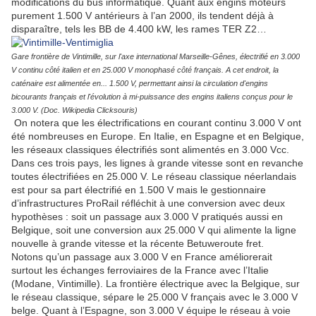
modifications du bus informatique. Quant aux engins moteurs
purement 1.500 V antérieurs à l’an 2000, ils tendent déjà à
disparaître, tels les BB de 4.400 kW, les rames TER Z2…
Gare frontière de Vintimille, sur l'axe international Marseille-Gênes, électrifié en 3.000
V continu côté italien et en 25.000 V monophasé côté français. A cet endroit, la
caténaire est alimentée en... 1.500 V, permettant ainsi la circulation d'engins
bicourants français et l'évolution à mi-puissance des engins italiens conçus pour le
3.000 V. (Doc. Wikipedia Clicksouris)
On notera que les électrifications en courant continu 3.000 V ont
été nombreuses en Europe. En Italie, en Espagne et en Belgique,
les réseaux classiques électrifiés sont alimentés en 3.000 Vcc.
Dans ces trois pays, les lignes à grande vitesse sont en revanche
toutes électrifiées en 25.000 V. Le réseau classique néerlandais
est pour sa part électrifié en 1.500 V mais le gestionnaire
d’infrastructures ProRail réfléchit à une conversion avec deux
hypothèses : soit un passage aux 3.000 V pratiqués aussi en
Belgique, soit une conversion aux 25.000 V qui alimente la ligne
nouvelle à grande vitesse et la récente Betuweroute fret.
Notons qu’un passage aux 3.000 V en France améliorerait
surtout les échanges ferroviaires de la France avec l’Italie
(Modane, Vintimille). La frontière électrique avec la Belgique, sur
le réseau classique, sépare le 25.000 V français avec le 3.000 V
belge. Quant à l’Espagne, son 3.000 V équipe le réseau à voie