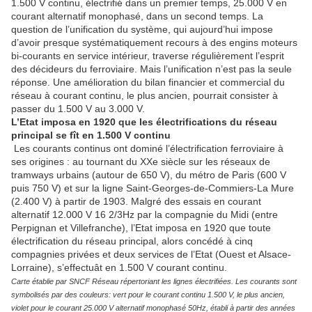
1.500 V continu, électrifié dans un premier temps, 25.000 V en
courant alternatif monophasé, dans un second temps. La
question de l’unification du système, qui aujourd’hui impose
d’avoir presque systématiquement recours à des engins moteurs
bi-courants en service intérieur, traverse régulièrement l’esprit
des décideurs du ferroviaire. Mais l’unification n’est pas la seule
réponse. Une amélioration du bilan financier et commercial du
réseau à courant continu, le plus ancien, pourrait consister à
passer du 1.500 V au 3.000 V.
L’Etat imposa en 1920 que les électrifications du réseau
principal se fît en 1.500 V continu
Les courants continus ont dominé l’électrification ferroviaire à
ses origines : au tournant du XXe siècle sur les réseaux de
tramways urbains (autour de 650 V), du métro de Paris (600 V
puis 750 V) et sur la ligne Saint-Georges-de-Commiers-La Mure
(2.400 V) à partir de 1903. Malgré des essais en courant
alternatif 12.000 V 16 2/3Hz par la compagnie du Midi (entre
Perpignan et Villefranche), l’Etat imposa en 1920 que toute
électrification du réseau principal, alors concédé à cinq
compagnies privées et deux services de l’Etat (Ouest et Alsace-
Lorraine), s’effectuât en 1.500 V courant continu.
Carte établie par SNCF Réseau répertoriant les lignes électrifiées. Les courants sont
symbolisés par des couleurs: vert pour le courant continu 1.500 V, le plus ancien,
violet pour le courant 25.000 V alternatif monophasé 50Hz, établi à partir des années