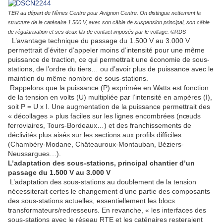
TER au départ de Nîmes Centre pour Avignon Centre. On distingue nettement la
structure de la caténaire 1.500 V, avec son câble de suspension principal, son câble
de régularisation et ses deux fils de contact imposés par le voltage. ©RDS
L’avantage technique du passage du 1.500 V au 3.000 V
permettrait d’éviter d’appeler moins d’intensité pour une même
puissance de traction, ce qui permettrait une économie de sous-
stations, de l’ordre du tiers… ou d’avoir plus de puissance avec le
maintien du même nombre de sous-stations.
Rappelons que la puissance (P) exprimée en Watts est fonction
de la tension en volts (U) multipliée par l’intensité en ampères (I),
soit P = U x I. Une augmentation de la puissance permettrait des
« décollages » plus faciles sur les lignes encombrées (nœuds
ferroviaires, Tours-Bordeaux…) et des franchissements de
déclivités plus aisés sur les sections aux profils difficiles
(Chambéry-Modane, Châteauroux-Montauban, Béziers-
Neussargues…).
L’adaptation des sous-stations, principal chantier d’un
passage du 1.500 V au 3.000 V
L’adaptation des sous-stations au doublement de la tension
nécessiterait certes le changement d’une partie des composants
des sous-stations actuelles, essentiellement les blocs
transformateurs/redresseurs. En revanche, « les interfaces des
sous-stations avec le réseau RTE et les caténaires resteraient