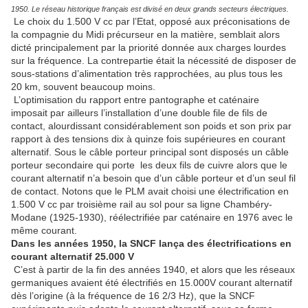
1950. Le réseau historique français est divisé en deux grands secteurs électriques.
Le choix du 1.500 V cc par l’Etat, opposé aux préconisations de
la compagnie du Midi précurseur en la matière, semblait alors
dicté principalement par la priorité donnée aux charges lourdes
sur la fréquence. La contrepartie était la nécessité de disposer de
sous-stations d’alimentation très rapprochées, au plus tous les
20 km, souvent beaucoup moins.
L’optimisation du rapport entre pantographe et caténaire
imposait par ailleurs l’installation d’une double file de fils de
contact, alourdissant considérablement son poids et son prix par
rapport à des tensions dix à quinze fois supérieures en courant
alternatif. Sous le câble porteur principal sont disposés un câble
porteur secondaire qui porte les deux fils de cuivre alors que le
courant alternatif n’a besoin que d’un câble porteur et d’un seul fil
de contact. Notons que le PLM avait choisi une électrification en
1.500 V cc par troisième rail au sol pour sa ligne Chambéry-
Modane (1925-1930), réélectrifiée par caténaire en 1976 avec le
même courant.
Dans les années 1950, la SNCF lança des électrifications en
courant alternatif 25.000 V
C’est à partir de la fin des années 1940, et alors que les réseaux
germaniques avaient été électrifiés en 15.000V courant alternatif
dès l’origine (à la fréquence de 16 2/3 Hz), que la SNCF