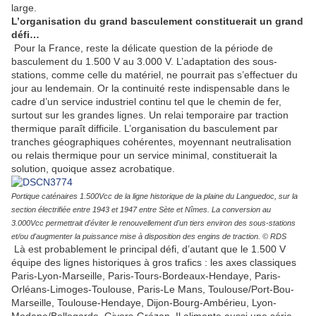
large.
L’organisation du grand basculement constituerait un grand
défi…
Pour la France, reste la délicate question de la période de
basculement du 1.500 V au 3.000 V. L’adaptation des sous-
stations, comme celle du matériel, ne pourrait pas s’effectuer du
jour au lendemain. Or la continuité reste indispensable dans le
cadre d’un service industriel continu tel que le chemin de fer,
surtout sur les grandes lignes. Un relai temporaire par traction
thermique paraît difficile. L’organisation du basculement par
tranches géographiques cohérentes, moyennant neutralisation
ou relais thermique pour un service minimal, constituerait la
solution, quoique assez acrobatique.
Portique caténaires 1.500Vcc de la ligne historique de la plaine du Languedoc, sur la
section électrifiée entre 1943 et 1947 entre Sète et Nîmes. La conversion au
3.000Vcc permettrait d'éviter le renouvellement d'un tiers environ des sous-stations
et/ou d'augmenter la puissance mise à disposition des engins de traction. © RDS
Là est probablement le principal défi, d’autant que le 1.500 V
équipe des lignes historiques à gros trafics : les axes classiques
Paris-Lyon-Marseille, Paris-Tours-Bordeaux-Hendaye, Paris-
Orléans-Limoges-Toulouse, Paris-Le Mans, Toulouse/Port-Bou-
Marseille, Toulouse-Hendaye, Dijon-Bourg-Ambérieu, Lyon-