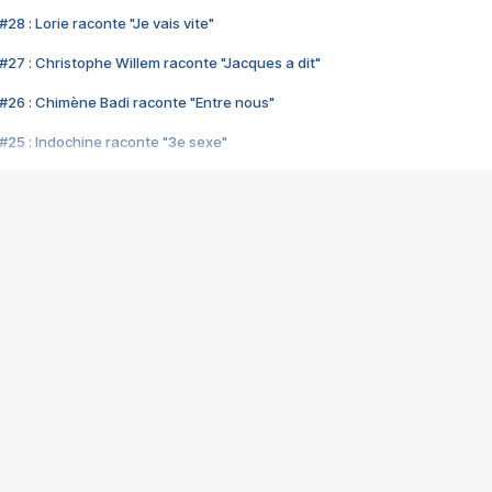
28 : Lorie raconte "Je vais vite"
#27 : Christophe Willem raconte "Jacques a dit"
#26 : Chimène Badi raconte "Entre nous"
#25 : Indochine raconte "3e sexe"
#24 : Zaho raconte "C'est chelou"
#23 : Patrick Bruel raconte "Au café des délices"
#22 : Kyo raconte "Le chemin"
#21 : Nolwenn Leroy raconte "Cassé"
#20 : Patrick Hernandez raconte "Born to be alive"
#19 : Lorie raconte "Près de moi"
#18 : Michael Jones raconte "A nos actes manqués" (avec Jean-Jacque
#17 : Khaled raconte "Aïcha"