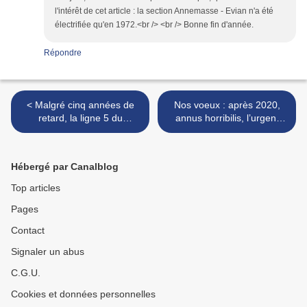
l'intérêt de cet article : la section Annemasse - Evian n'a été
électrifiée qu'en 1972.<br /> <br /> Bonne fin d'année.
Répondre
< Malgré cinq années de
Nos voeux : après 2020,
retard, la ligne 5 du
annus horribilis, l’urgent
tramway de Montpellier
retour au ferroviaire pour
avance pas à pas côté nord
2021 (Editorial) >
Hébergé par Canalblog
Top articles
Pages
Contact
Signaler un abus
C.G.U.
Cookies et données personnelles