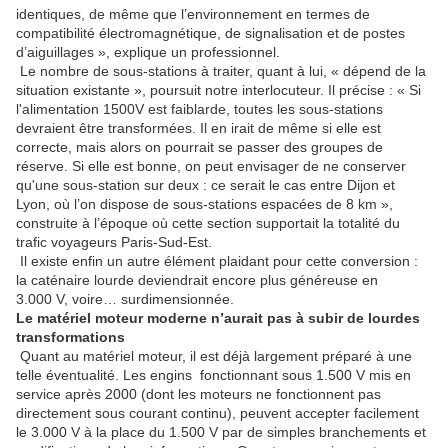
identiques, de même que l’environnement en termes de
compatibilité électromagnétique, de signalisation et de postes
d’aiguillages », explique un professionnel.
Le nombre de sous-stations à traiter, quant à lui, « dépend de la
situation existante », poursuit notre interlocuteur. Il précise : « Si
l'alimentation 1500V est faiblarde, toutes les sous-stations
devraient être transformées. Il en irait de même si elle est
correcte, mais alors on pourrait se passer des groupes de
réserve. Si elle est bonne, on peut envisager de ne conserver
qu'une sous-station sur deux : ce serait le cas entre Dijon et
Lyon, où l’on dispose de sous-stations espacées de 8 km »,
construite à l’époque où cette section supportait la totalité du
trafic voyageurs Paris-Sud-Est.
Il existe enfin un autre élément plaidant pour cette conversion :
la caténaire lourde deviendrait encore plus généreuse en
3.000 V, voire… surdimensionnée.
Le matériel moteur moderne n’aurait pas à subir de lourdes
transformations
Quant au matériel moteur, il est déjà largement préparé à une
telle éventualité. Les engins fonctionnant sous 1.500 V mis en
service après 2000 (dont les moteurs ne fonctionnent pas
directement sous courant continu), peuvent accepter facilement
le 3.000 V à la place du 1.500 V par de simples branchements et