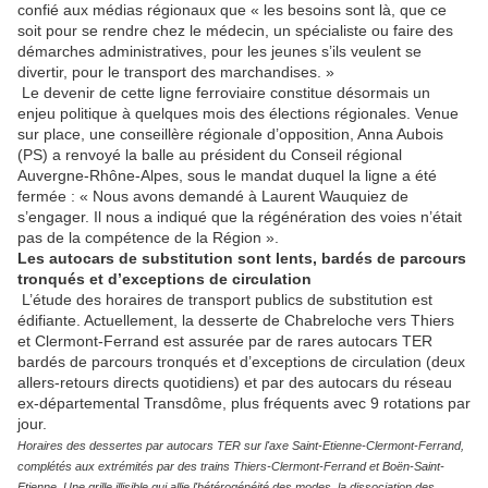
confié aux médias régionaux que « les besoins sont là, que ce
soit pour se rendre chez le médecin, un spécialiste ou faire des
démarches administratives, pour les jeunes s’ils veulent se
divertir, pour le transport des marchandises. »
Le devenir de cette ligne ferroviaire constitue désormais un
enjeu politique à quelques mois des élections régionales. Venue
sur place, une conseillère régionale d’opposition, Anna Aubois
(PS) a renvoyé la balle au président du Conseil régional
Auvergne-Rhône-Alpes, sous le mandat duquel la ligne a été
fermée : « Nous avons demandé à Laurent Wauquiez de
s’engager. Il nous a indiqué que la régénération des voies n’était
pas de la compétence de la Région ».
Les autocars de substitution sont lents, bardés de parcours
tronqués et d’exceptions de circulation
L’étude des horaires de transport publics de substitution est
édifiante. Actuellement, la desserte de Chabreloche vers Thiers
et Clermont-Ferrand est assurée par de rares autocars TER
bardés de parcours tronqués et d’exceptions de circulation (deux
allers-retours directs quotidiens) et par des autocars du réseau
ex-départemental Transdôme, plus fréquents avec 9 rotations par
jour.
Horaires des dessertes par autocars TER sur l'axe Saint-Etienne-Clermont-Ferrand,
complétés aux extrémités par des trains Thiers-Clermont-Ferrand et Boën-Saint-
Etienne. Une grille illisible qui allie l'hétérogénéité des modes, la dissociation des