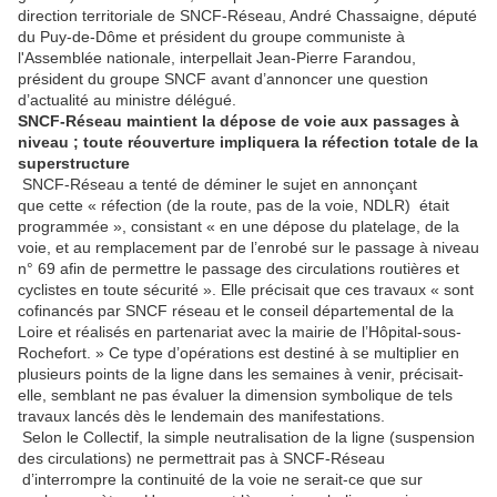
direction territoriale de SNCF-Réseau, André Chassaigne, député
du Puy-de-Dôme et président du groupe communiste à
l'Assemblée nationale, interpellait Jean-Pierre Farandou,
président du groupe SNCF avant d’annoncer une question
d’actualité au ministre délégué.
SNCF-Réseau maintient la dépose de voie aux passages à
niveau ; toute réouverture impliquera la réfection totale de la
superstructure
SNCF-Réseau a tenté de déminer le sujet en annonçant
que cette « réfection (de la route, pas de la voie, NDLR) était
programmée », consistant « en une dépose du platelage, de la
voie, et au remplacement par de l’enrobé sur le passage à niveau
n° 69 afin de permettre le passage des circulations routières et
cyclistes en toute sécurité ». Elle précisait que ces travaux « sont
cofinancés par SNCF réseau et le conseil départemental de la
Loire et réalisés en partenariat avec la mairie de l’Hôpital-sous-
Rochefort. » Ce type d’opérations est destiné à se multiplier en
plusieurs points de la ligne dans les semaines à venir, précisait-
elle, semblant ne pas évaluer la dimension symbolique de tels
travaux lancés dès le lendemain des manifestations.
Selon le Collectif, la simple neutralisation de la ligne (suspension
des circulations) ne permettrait pas à SNCF-Réseau
d’interrompre la continuité de la voie ne serait-ce que sur