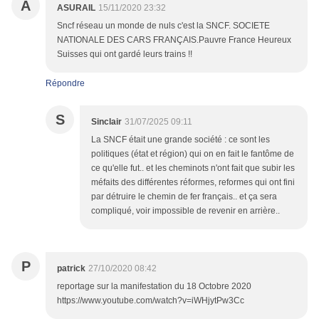
A
ASURAIL
15/11/2020 23:32
Sncf réseau un monde de nuls c'est la SNCF. SOCIETE
NATIONALE DES CARS FRANÇAIS.Pauvre France Heureux
Suisses qui ont gardé leurs trains !!
Répondre
S
Sinclair
31/07/2025 09:11
La SNCF était une grande société : ce sont les
politiques (état et région) qui on en fait le fantôme de
ce qu'elle fut.. et les cheminots n'ont fait que subir les
méfaits des différentes réformes, reformes qui ont fini
par détruire le chemin de fer français.. et ça sera
compliqué, voir impossible de revenir en arrière..
P
patrick
27/10/2020 08:42
reportage sur la manifestation du 18 Octobre 2020
https://www.youtube.com/watch?v=iWHjytPw3Cc