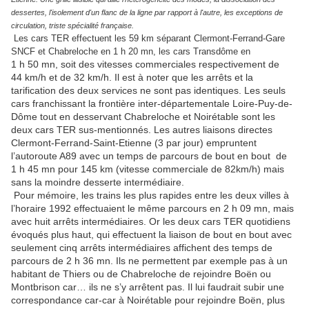
dessertes, l'isolement d'un flanc de la ligne par rapport à l'autre, les exceptions de
circulation, triste spécialité française.
Les cars TER effectuent les 59 km séparant Clermont-Ferrand-Gare
SNCF et Chabreloche en 1 h 20 mn, les cars Transdôme en
1 h 50 mn, soit des vitesses commerciales respectivement de
44 km/h et de 32 km/h. Il est à noter que les arrêts et la
tarification des deux services ne sont pas identiques. Les seuls
cars franchissant la frontière inter-départementale Loire-Puy-de-
Dôme tout en desservant Chabreloche et Noirétable sont les
deux cars TER sus-mentionnés. Les autres liaisons directes
Clermont-Ferrand-Saint-Etienne (3 par jour) empruntent
l’autoroute A89 avec un temps de parcours de bout en bout de
1 h 45 mn pour 145 km (vitesse commerciale de 82km/h) mais
sans la moindre desserte intermédiaire.
Pour mémoire, les trains les plus rapides entre les deux villes à
l’horaire 1992 effectuaient le même parcours en 2 h 09 mn, mais
avec huit arrêts intermédiaires. Or les deux cars TER quotidiens
évoqués plus haut, qui effectuent la liaison de bout en bout avec
seulement cinq arrêts intermédiaires affichent des temps de
parcours de 2 h 36 mn. Ils ne permettent par exemple pas à un
habitant de Thiers ou de Chabreloche de rejoindre Boën ou
Montbrison car… ils ne s’y arrêtent pas. Il lui faudrait subir une
correspondance car-car à Noirétable pour rejoindre Boën, plus