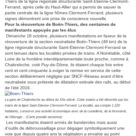
Thiers de la ligne régionale structurante Saint-Etienne-Clermont-
Ferrand, après celle du Haut-Allier qui a permis de sauver la
partie centrale de la ligne Nîmes-Clermont-Ferrand, plusieurs
signes démontrent une prise de conscience nouvelle.
Pour la réouverture de Boën-Thiers, des centaines de
manifestants appuyés par les élus
Dimanche 18 octobre, plusieurs manifestations en faveur de la
réouverture de la section neutralisée Boën-Thiers (48 km) de la
ligne régionale structurante Saint-Etienne-Clermont-Ferrand se
sont tenues dans les localités privées de trains. A Noirétable, côté
Loire de la frontière interdépartementale toute proche, comme à
Chabreloche, coté Puy-de-Dôme, ils étaient chaque fois entre
cent et cent-cinquante à exiger la remise en service de cette
section délibérément négligée par SNCF-Réseau avant d’être
neutralisée sous prétexte de dilatation estivale des rails, au début
de l’été 2016.
La gare de Chabreloche au début du XXe siècle. Cette station a été désertée par les
trains de la ligne Saint-Etienne-Clermont-Ferrand. La localité, qui compte 1.220
habitants, conserve une activité économique avec de la coutellerie, de la foresterie,
de l'élevage... (Carte postale ancienne)
Les manifestants étaient armés de banderoles mais aussi
d’outils de débroussaillage pour dégager symboliquement une
voie que depuis quatre ans la végétation a envahie au point