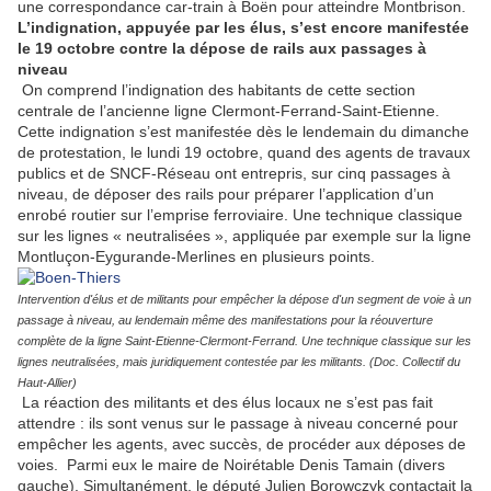
une correspondance car-train à Boën pour atteindre Montbrison.
L’indignation, appuyée par les élus, s’est encore manifestée
le 19 octobre contre la dépose de rails aux passages à
niveau
On comprend l’indignation des habitants de cette section
centrale de l’ancienne ligne Clermont-Ferrand-Saint-Etienne.
Cette indignation s’est manifestée dès le lendemain du dimanche
de protestation, le lundi 19 octobre, quand des agents de travaux
publics et de SNCF-Réseau ont entrepris, sur cinq passages à
niveau, de déposer des rails pour préparer l’application d’un
enrobé routier sur l’emprise ferroviaire. Une technique classique
sur les lignes « neutralisées », appliquée par exemple sur la ligne
Montluçon-Eygurande-Merlines en plusieurs points.
Intervention d'élus et de militants pour empêcher la dépose d'un segment de voie à un
passage à niveau, au lendemain même des manifestations pour la réouverture
complète de la ligne Saint-Etienne-Clermont-Ferrand. Une technique classique sur les
lignes neutralisées, mais juridiquement contestée par les militants. (Doc. Collectif du
Haut-Allier)
La réaction des militants et des élus locaux ne s’est pas fait
attendre : ils sont venus sur le passage à niveau concerné pour
empêcher les agents, avec succès, de procéder aux déposes de
voies. Parmi eux le maire de Noirétable Denis Tamain (divers
gauche). Simultanément, le député Julien Borowczyk contactait la