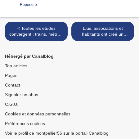
Répondre
< Toutes les études
Elus, associations et
convergent : trains, métros,
habitants ont créé un
tramways ne sont pas des
collectif pour la réouverture
foyers de transmission du
de Thiers-Boën, sacrifiée
coronavirus
par SNCF Réseau et la
Hébergé par Canalblog
Région >
Top articles
Pages
Contact
Signaler un abus
C.G.U.
Cookies et données personnelles
Préférences cookies
Voir le profil de montpellier56 sur le portail Canalblog