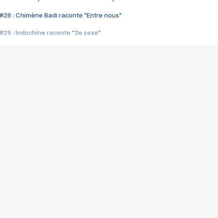
#26 : Chimène Badi raconte "Entre nous"
#25 : Indochine raconte "3e sexe"
#24 : Zaho raconte "C'est chelou"
#23 : Patrick Bruel raconte "Au café des délices"
#22 : Kyo raconte "Le chemin"
#21 : Nolwenn Leroy raconte "Cassé"
#20 : Patrick Hernandez raconte "Born to be alive"
#19 : Lorie raconte "Près de moi"
#18 : Michael Jones raconte "A nos actes manqués" (avec Jean-Jacque
#17 : Khaled raconte "Aïcha"
#16 : Corneille raconte "Parce qu'on vient de loin"
#15 : Indochine raconte "L'aventurier"