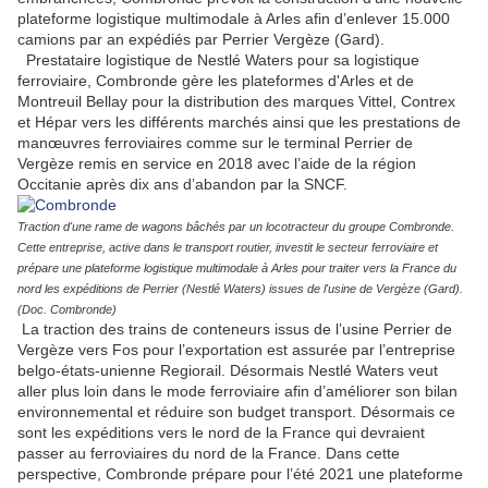
plateforme logistique multimodale à Arles afin d’enlever 15.000
camions par an expédiés par Perrier Vergèze (Gard).
Prestataire logistique de Nestlé Waters pour sa logistique
ferroviaire, Combronde gère les plateformes d'Arles et de
Montreuil Bellay pour la distribution des marques Vittel, Contrex
et Hépar vers les différents marchés ainsi que les prestations de
manœuvres ferroviaires comme sur le terminal Perrier de
Vergèze remis en service en 2018 avec l’aide de la région
Occitanie après dix ans d’abandon par la SNCF.
Traction d'une rame de wagons bâchés par un locotracteur du groupe Combronde.
Cette entreprise, active dans le transport routier, investit le secteur ferroviaire et
prépare une plateforme logistique multimodale à Arles pour traiter vers la France du
nord les expéditions de Perrier (Nestlé Waters) issues de l'usine de Vergèze (Gard).
(Doc. Combronde)
La traction des trains de conteneurs issus de l’usine Perrier de
Vergèze vers Fos pour l’exportation est assurée par l’entreprise
belgo-états-unienne Regiorail. Désormais Nestlé Waters veut
aller plus loin dans le mode ferroviaire afin d’améliorer son bilan
environnemental et réduire son budget transport. Désormais ce
sont les expéditions vers le nord de la France qui devraient
passer au ferroviaires du nord de la France. Dans cette
perspective, Combronde prépare pour l’été 2021 une plateforme