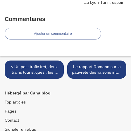
Commentaires
Ajouter un commentaire
< Un petit trafic fret, deux
Le rapport Romann sur la
trains touristiques : les «
pauvreté des liaisons inter-
résistants » du réseau du
régionales, critique sous-
Livradois-Forez sont aussi
jacente d’un réseau
des précurseurs
unipolaire >
Hébergé par Canalblog
Top articles
Pages
Contact
Signaler un abus