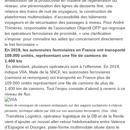
amélioration de la productivité en matière de régénération du
réseau, une pérennisation des lignes de desserte fine, une
relance des trains de nuit de voyageurs, la construction de
plateformes multimodales, d’accessibilité des bâtiments
voyageurs et de sécurisation des passages à niveau. Pour André
Thinières, responsable de l’association Objectif OFP qui regroupe
les opérateurs ferroviaires de proximité, « une clarification
s’impose pour connaître les aides qui concerneront directement
le fret ferroviaire ».
En 2019, les autoroutes ferroviaires en France ont transporté
109.000 unités, représentant une file de camions de
1.400 km
En attendant, plusieurs opérateurs sont à l’offensive. En 2019,
indique VIIA, filiale de la SNCF, les autoroutes ferroviaires
(camions et remorques) ont transporté en France plus de
109.000 unités représentant une file de camions de plus de
1.400 km de camions. Tout l’enjeu consiste d’abord à revenir à ce
niveau de flux.
Rame de remorques de camions embarqués sur des wagons surbaissés à châssis
pivotants, technique utilisée par VIIA sur ses autoroutes ferroviaires. (Doc. VIIA)
Transfesa Logistics, opérateur logistique de la DB et de la Renfe
vient d’ajouter un nouvel aller-retour hebdomadaire entre Valence
d’Espagne et Dourges, plate-forme multimodale située dans le