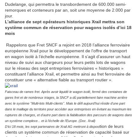
Dudelange, qui permettra le transbordement de 600.000 semi-
remorques et conteneurs par an, soit une moyenne de 2.000 par
jour.
L’alliance de sept opérateurs historiques Xrail mettra son
système commun de réservation pour wagons isolés d’ici 18
mois
Rappelons que Fret SNCF a rejoint en 2018 l’alliance ferroviaire
européenne Xrail pour le développement de l’offre de transport
en wagon isolé à l’échelle européenne. Il s’agit d’assurer un haut
niveau de suivi aux chargeurs pour leurs petits lots de wagons
sur le réseau des sept entreprises ferroviaires « historiques »
constituant l’alliance Xrail, et permettre ainsi au fret ferroviaire de
constituer une « alternative fiable au transport routier ».
Faisceau de rames fret. Après avoir liquidé le wagon isolé, fermé des centaines de
gares fret et de nombreux triages, la SNCF a dû partiellement faire machine arrière
avec le système "Multi-lots Multi-clients". Mais le défi aujourd'hui réside d'une part
dans le maillage du territoire pour accéder aux entreprises en évitant au maximum les
ruptures de charges, et d'autre part dans la fiabilisation des parcours de wagons dans
un système complexe... et à l'échelle de l'Europe. (Doc. Xrail)
tion de leurs
D’ici 18 mois, les sept partenaires de Xrail AG mettront à disposi
clients un système commun de réservation de capacité basé sur