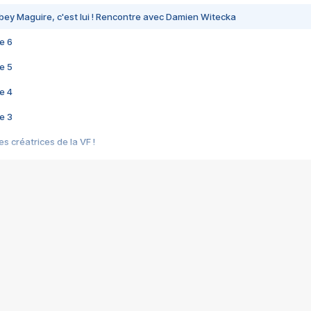
bey Maguire, c'est lui ! Rencontre avec Damien Witecka
e 6
e 5
e 4
e 3
s créatrices de la VF !
e 2
e 1
e Mektoub My Love arrive enfin ! Rencontre avec Shaïn Boumedine et Sal
i : après Toni en famille
elle réalise le bouleversant Dites lui que je l'aime
ais ! Rencontre autour de Vie privée de Rebecca Zlotowski