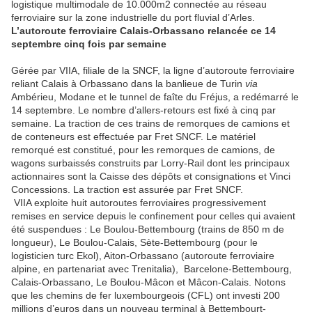
logistique multimodale de 10.000m2 connectée au réseau
ferroviaire sur la zone industrielle du port fluvial d’Arles.
L’autoroute ferroviaire Calais-Orbassano relancée ce 14
septembre cinq fois par semaine
Gérée par VIIA, filiale de la SNCF, la ligne d’autoroute ferroviaire
reliant Calais à Orbassano dans la banlieue de Turin
via
Ambérieu, Modane et le tunnel de faîte du Fréjus, a redémarré le
14 septembre. Le nombre d’allers-retours est fixé à cinq par
semaine. La traction de ces trains de remorques de camions et
de conteneurs est effectuée par Fret SNCF. Le matériel
remorqué est constitué, pour les remorques de camions, de
wagons surbaissés construits par Lorry-Rail dont les principaux
actionnaires sont la Caisse des dépôts et consignations et Vinci
Concessions. La traction est assurée par Fret SNCF.
VIIA exploite huit autoroutes ferroviaires progressivement
remises en service depuis le confinement pour celles qui avaient
été suspendues : Le Boulou-Bettembourg (trains de 850 m de
longueur), Le Boulou-Calais, Sète-Bettembourg (pour le
logisticien turc Ekol), Aiton-Orbassano (autoroute ferroviaire
alpine, en partenariat avec Trenitalia), Barcelone-Bettembourg,
Calais-Orbassano, Le Boulou-Mâcon et Mâcon-Calais. Notons
que les chemins de fer luxembourgeois (CFL) ont investi 200
millions d’euros dans un nouveau terminal à Bettembourt-