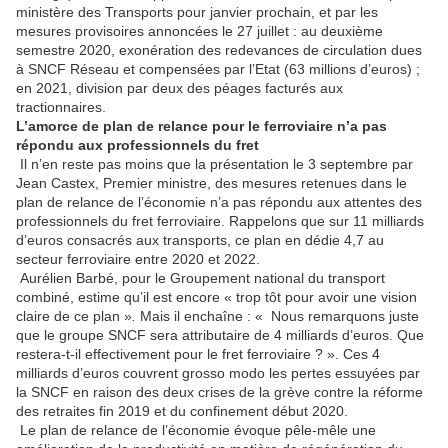
ministère des Transports pour janvier prochain, et par les
mesures provisoires annoncées le 27 juillet : au deuxième
semestre 2020, exonération des redevances de circulation dues
à SNCF Réseau et compensées par l’Etat (63 millions d’euros) ;
en 2021, division par deux des péages facturés aux
tractionnaires.
L’amorce de plan de relance pour le ferroviaire n’a pas
répondu aux professionnels du fret
Il n’en reste pas moins que la présentation le 3 septembre par
Jean Castex, Premier ministre, des mesures retenues dans le
plan de relance de l’économie n’a pas répondu aux attentes des
professionnels du fret ferroviaire. Rappelons que sur 11 milliards
d’euros consacrés aux transports, ce plan en dédie 4,7 au
secteur ferroviaire entre 2020 et 2022.
Aurélien Barbé, pour le Groupement national du transport
combiné, estime qu’il est encore « trop tôt pour avoir une vision
claire de ce plan »
.
Mais il enchaîne : « Nous remarquons juste
que le groupe SNCF sera attributaire de 4 milliards d’euros. Que
restera-t-il effectivement pour le fret ferroviaire ? ». Ces 4
milliards d’euros couvrent grosso modo les pertes essuyées par
la SNCF en raison des deux crises de la grève contre la réforme
des retraites fin 2019 et du confinement début 2020.
Le plan de relance de l’économie évoque pêle-mêle une