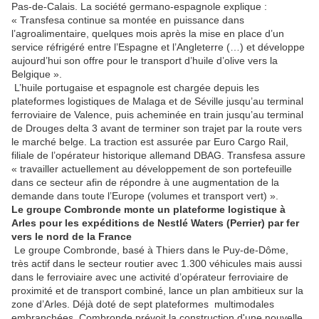
Pas-de-Calais. La société germano-espagnole explique :
« Transfesa continue sa montée en puissance dans
l’agroalimentaire, quelques mois après la mise en place d’un
service réfrigéré entre l’Espagne et l’Angleterre (…) et développe
aujourd’hui son offre pour le transport d’huile d’olive vers la
Belgique ».
L’huile portugaise et espagnole est chargée depuis les
plateformes logistiques de Malaga et de Séville jusqu’au terminal
ferroviaire de Valence, puis acheminée en train jusqu’au terminal
de Drouges delta 3 avant de terminer son trajet par la route vers
le marché belge. La traction est assurée par Euro Cargo Rail,
filiale de l’opérateur historique allemand DBAG. Transfesa assure
« travailler actuellement au développement de son portefeuille
dans ce secteur afin de répondre à une augmentation de la
demande dans toute l’Europe (volumes et transport vert) ».
Le groupe Combronde monte un plateforme logistique à
Arles pour les expéditions de Nestlé Waters (Perrier) par fer
vers le nord de la France
Le groupe Combronde, basé à Thiers dans le Puy-de-Dôme,
très actif dans le secteur routier avec 1.300 véhicules mais aussi
dans le ferroviaire avec une activité d’opérateur ferroviaire de
proximité et de transport combiné, lance un plan ambitieux sur la
zone d’Arles. Déjà doté de sept plateformes multimodales
embranchées, Combronde prévoit la construction d'une nouvelle