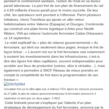
pendant le confinement sanitaire, l’action de l’Etat en sa faveur
paraît laborieuse. La part fret de son plan de financement du rail
à 4,69 milliards d’euros paraît pour le moins succinte. De leur
côté, les opérateurs sont pourtant à l’offensive. Parmi plusieurs
initiatives, citons Transfesa qui ajoute un aller-retour
hebdomadaire entre Valence (Espagne) et Dourges, Combronde
qui construit une plate-forme logistique à Arles pour Nestlé
Waters, VIIA qui relance l’autoroute ferroviaire Calais-Orbassano
ce 14 septembre.
Le volet explicatif du « plan de relance gouvernemental » du
ferroviaire, qui tient sur seulement deux pages, évoque le fret de
façon brève : « L’accent mis sur le fret ferroviaire vise notamment
à soutenir les investissements dans les infrastructures, c’est-à-
dire des lignes fret dites capillaires, souvent indispensables pour
accéder aux lieux de production (usines, silos à céréales…), mais
également à permettre à SNCF Réseau de mieux prendre en
compte la compétitivité du fret dans la programmation de ses
travaux ».
Circulation fret sur le sillon alpin sud, à Valence-TGV. Après les mesures provisoires
du 27 juillet, le plan de relance gouvernemental pour le ferroviaire annoncé le 3
septembre ne tient que sur deux pages. © RDS
Cette brièveté pourrait s’expliquer par l’attente d’un plan
stratégique de développement du fret ferroviaire, annoncé par le