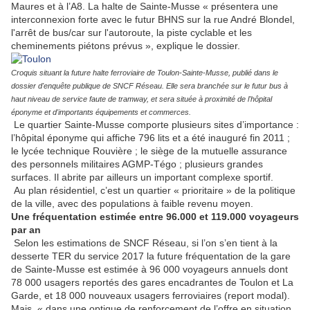
Maures et à l’A8. La halte de Sainte-Musse « présentera une
interconnexion forte avec le futur BHNS sur la rue André Blondel,
l'arrêt de bus/car sur l'autoroute, la piste cyclable et les
cheminements piétons prévus », explique le dossier.
Croquis situant la future halte ferroviaire de Toulon-Sainte-Musse, publié dans le
dossier d'enquête publique de SNCF Réseau. Elle sera branchée sur le futur bus à
haut niveau de service faute de tramway, et sera située à proximité de l'hôpital
éponyme et d'importants équipements et commerces.
Le quartier Sainte-Musse comporte plusieurs sites d’importance :
l’hôpital éponyme qui affiche 796 lits et a été inauguré fin 2011 ;
le lycée technique Rouvière ; le siège de la mutuelle assurance
des personnels militaires AGMP-Tégo ; plusieurs grandes
surfaces. Il abrite par ailleurs un important complexe sportif.
Au plan résidentiel, c’est un quartier « prioritaire » de la politique
de la ville, avec des populations à faible revenu moyen.
Une fréquentation estimée entre 96.000 et 119.000 voyageurs
par an
Selon les estimations de SNCF Réseau, si l’on s’en tient à la
desserte TER du service 2017 la future fréquentation de la gare
de Sainte-Musse est estimée à 96 000 voyageurs annuels dont
78 000 usagers reportés des gares encadrantes de Toulon et La
Garde, et 18 000 nouveaux usagers ferroviaires (report modal).
Mais, « dans une optique de renforcement de l’offre en situation