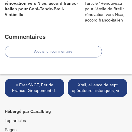
rénovation vers Nice, accord franco-
italien pour Coni-Tende-Breil-
Vintimille
Commentaires
Ajouter un commentaire
< Fret SNCF, Fer de
Xrail, alliance de sept
France, Groupement du
opérateurs historiques, vise
transport combiné : trois
à promouvoir et optimiser le
voix de poids veulent
wagon isolé en Europe et à
prioriser le fret ferroviaire
relancer le rail >
Hébergé par Canalblog
Top articles
Pages