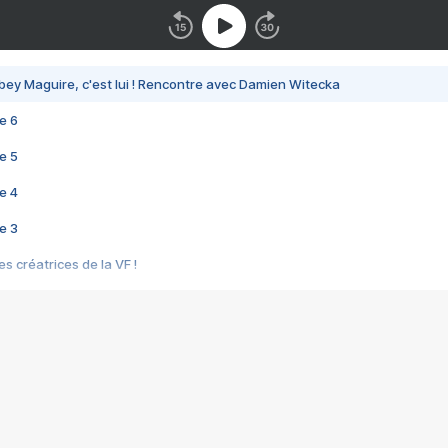
bey Maguire, c'est lui ! Rencontre avec Damien Witecka
e 6
e 5
e 4
e 3
s créatrices de la VF !
e 2
e 1
e Mektoub My Love arrive enfin ! Rencontre avec Shaïn Boumedine et Sal
i : après Toni en famille
elle réalise le bouleversant Dites lui que je l'aime