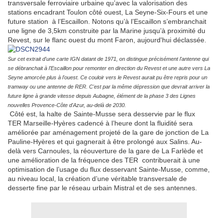
transversale ferroviaire urbaine qu’avec la valorisation des
stations encadrant Toulon côté ouest, La Seyne-Six-Fours et une
future station à l’Escaillon. Notons qu’à l’Escaillon s’embranchait
une ligne de 3,5km construite par la Marine jusqu’à proximité du
Revest, sur le flanc ouest du mont Faron, aujourd'hui déclassée.
Sur cet extrait d'une carte IGN datant de 1971, on distingue précisément l'antenne qui
se débranchait à l'Escaillon pour remonter en direction du Revest et une autre vers La
Seyne amorcée plus à l'ouest. Ce couloir vers le Revest aurait pu être repris pour un
tramway ou une antenne de RER. C'est par la même dépression que devrait arriver la
future ligne à grande vitesse depuis Aubagne, élément de la phase 3 des Lignes
nouvelles Provence-Côte d'Azur, au-delà de 2030.
Côté est, la halte de Sainte-Musse sera desservie par le flux
TER Marseille-Hyères cadencé à l’heure dont la fluidité sera
améliorée par aménagement projeté de la gare de jonction de La
Pauline-Hyères et qui gagnerait à être prolongé aux Salins. Au-
delà vers Carnoules, la réouverture de la gare de La Farlède et
une amélioration de la fréquence des TER contribuerait à une
optimisation de l’usage du flux desservant Sainte-Musse, comme,
au niveau local, la création d’une véritable transversale de
desserte fine par le réseau urbain Mistral et de ses antennes.