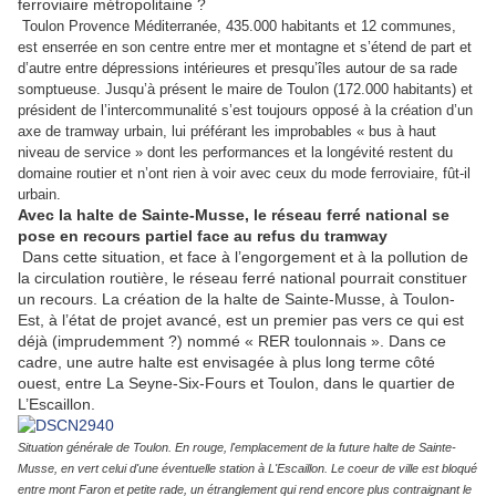
ferroviaire métropolitaine ?
Toulon Provence Méditerranée, 435.000 habitants et 12 communes,
est enserrée en son centre entre mer et montagne et s’étend de part et
d’autre entre dépressions intérieures et presqu’îles autour de sa rade
somptueuse. Jusqu’à présent le maire de Toulon (172.000 habitants) et
président de l’intercommunalité s’est toujours opposé à la création d’un
axe de tramway urbain, lui préférant les improbables « bus à haut
niveau de service » dont les performances et la longévité restent du
domaine routier et n’ont rien à voir avec ceux du mode ferroviaire, fût-il
urbain.
Avec la halte de Sainte-Musse, le réseau ferré national se
pose en recours partiel face au refus du tramway
Dans cette situation, et face à l’engorgement et à la pollution de
la circulation routière, le réseau ferré national pourrait constituer
un recours. La création de la halte de Sainte-Musse, à Toulon-
Est, à l’état de projet avancé, est un premier pas vers ce qui est
déjà (imprudemment ?) nommé « RER toulonnais ». Dans ce
cadre, une autre halte est envisagée à plus long terme côté
ouest, entre La Seyne-Six-Fours et Toulon, dans le quartier de
L’Escaillon.
Situation générale de Toulon. En rouge, l'emplacement de la future halte de Sainte-
Musse, en vert celui d'une éventuelle station à L'Escaillon. Le coeur de ville est bloqué
entre mont Faron et petite rade, un étranglement qui rend encore plus contraignant le