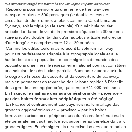
tout-automobile malgré une traversée par voie rapide en partie souterraine.
Rappelons pour mémoire qu’une rame de tramway peut
transporter plus de 300 passagers (le double en cas de
circulation de deux rames attelées comme à Casablanca ou
Sydney), soit le triple (ou le sextuple) d’un véhicule routier
articulé. La durée de vie de la première dépasse les 30 années,
voire jusqu’au double, tandis qu’un autobus articulé est crédité
d’une longévité comprise entre 12 et 20 années.
Comme les édiles toulonnais refusent la solution tramway
pourtant parfaitement adaptée à la topographie locale et à la
haute densité de population, et ce malgré les demandes des
oppositions unanimes, le réseau ferré national pourrait constituer
une solution de substitution partielle. Sans pour autant atteindre
le degré de finesse de desserte et de couverture du tramway,
mais en permettant en revanche des liaisons rapides à l’échelle
de la grande zone agglomérée, qui compte 611.000 habitants.
En France, le maillage des agglomérations de « province »
par des haltes ferroviaires périphériques a été négligé
En France et contrairement aux pays voisins, le maillage des
grandes agglomérations de « province » par les haltes
ferroviaires urbaines et périphériques du réseau ferré national a
été généralement soit négligé soit supprimé au bénéfice du trafic
grandes lignes. En témoignent la neutralisation des quatre haltes