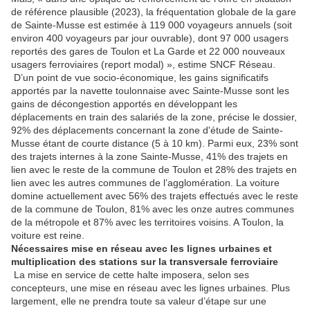
de référence plausible (2023), la fréquentation globale de la gare
de Sainte-Musse est estimée à 119 000 voyageurs annuels (soit
environ 400 voyageurs par jour ouvrable), dont 97 000 usagers
reportés des gares de Toulon et La Garde et 22 000 nouveaux
usagers ferroviaires (report modal) », estime SNCF Réseau.
D’un point de vue socio-économique, les gains significatifs
apportés par la navette toulonnaise avec Sainte-Musse sont les
gains de décongestion apportés en développant les
déplacements en train des salariés de la zone, précise le dossier,
92% des déplacements concernant la zone d'étude de Sainte-
Musse étant de courte distance (5 à 10 km). Parmi eux, 23% sont
des trajets internes à la zone Sainte-Musse, 41% des trajets en
lien avec le reste de la commune de Toulon et 28% des trajets en
lien avec les autres communes de l’agglomération. La voiture
domine actuellement avec 56% des trajets effectués avec le reste
de la commune de Toulon, 81% avec les onze autres communes
de la métropole et 87% avec les territoires voisins. A Toulon, la
voiture est reine.
Nécessaires mise en réseau avec les lignes urbaines et
multiplication des stations sur la transversale ferroviaire
La mise en service de cette halte imposera, selon ses
concepteurs, une mise en réseau avec les lignes urbaines. Plus
largement, elle ne prendra toute sa valeur d’étape sur une