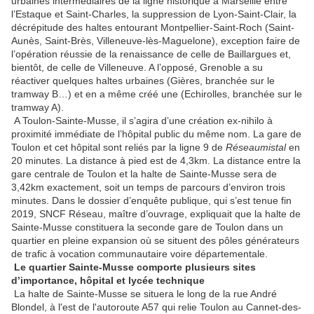
urbaines intermédiaires de la ligne historique à Marseille entre
l’Estaque et Saint-Charles, la suppression de Lyon-Saint-Clair, la
décrépitude des haltes entourant Montpellier-Saint-Roch (Saint-
Aunès, Saint-Brès, Villeneuve-lès-Maguelone), exception faire de
l’opération réussie de la renaissance de celle de Baillargues et,
bientôt, de celle de Villeneuve. A l’opposé, Grenoble a su
réactiver quelques haltes urbaines (Gières, branchée sur le
tramway B…) et en a même créé une (Echirolles, branchée sur le
tramway A).
A Toulon-Sainte-Musse, il s’agira d’une création ex-nihilo à
proximité immédiate de l’hôpital public du même nom. La gare de
Toulon et cet hôpital sont reliés par la ligne 9 de
Réseaumistal
en
20 minutes. La distance à pied est de 4,3km. La distance entre la
gare centrale de Toulon et la halte de Sainte-Musse sera de
3,42km exactement, soit un temps de parcours d’environ trois
minutes. Dans le dossier d’enquête publique, qui s’est tenue fin
2019, SNCF Réseau, maître d’ouvrage, expliquait que la halte de
Sainte-Musse constituera la seconde gare de Toulon dans un
quartier en pleine expansion où se situent des pôles générateurs
de trafic à vocation communautaire voire départementale.
Le quartier Sainte-Musse comporte plusieurs sites
d’importance, hôpital et lycée technique
La halte de Sainte-Musse se situera le long de la rue André
Blondel, à l'est de l'autoroute A57 qui relie Toulon au Cannet-des-