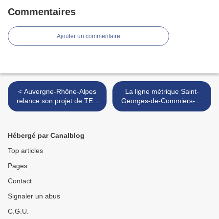
Commentaires
Ajouter un commentaire
< Auvergne-Rhône-Alpes
La ligne métrique Saint-
relance son projet de TER
Georges-de-Commiers-La
sur la rive droite du Rhône,
Mure sera rouverte en juillet
mais limité à la liaison Le
sur sa moitié haute pour un
Teil-Valence-Romans
service touristique >
Hébergé par Canalblog
Top articles
Pages
Contact
Signaler un abus
C.G.U.