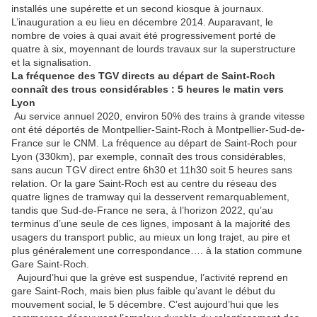
installés une supérette et un second kiosque à journaux.
L’inauguration a eu lieu en décembre 2014. Auparavant, le
nombre de voies à quai avait été progressivement porté de
quatre à six, moyennant de lourds travaux sur la superstructure
et la signalisation.
La fréquence des TGV directs au départ de Saint-Roch
connaît des trous considérables : 5 heures le matin vers
Lyon
Au service annuel 2020, environ 50% des trains à grande vitesse
ont été déportés de Montpellier-Saint-Roch à Montpellier-Sud-de-
France sur le CNM. La fréquence au départ de Saint-Roch pour
Lyon (330km), par exemple, connaît des trous considérables,
sans aucun TGV direct entre 6h30 et 11h30 soit 5 heures sans
relation. Or la gare Saint-Roch est au centre du réseau des
quatre lignes de tramway qui la desservent remarquablement,
tandis que Sud-de-France ne sera, à l’horizon 2022, qu’au
terminus d’une seule de ces lignes, imposant à la majorité des
usagers du transport public, au mieux un long trajet, au pire et
plus généralement une correspondance…. à la station commune
Gare Saint-Roch.
Aujourd’hui que la grève est suspendue, l’activité reprend en
gare Saint-Roch, mais bien plus faible qu’avant le début du
mouvement social, le 5 décembre. C’est aujourd’hui que les