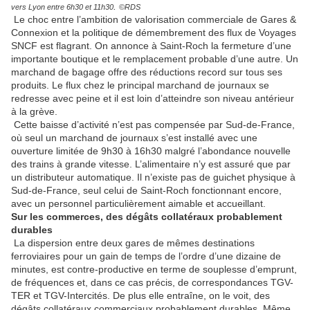
.
vers Lyon entre 6h30 et 11h30
©RDS
Le choc entre l’ambition de valorisation commerciale de Gares &
Connexion et la politique de démembrement des flux de Voyages
SNCF est flagrant. On annonce à Saint-Roch la fermeture d’une
importante boutique et le remplacement probable d’une autre. Un
marchand de bagage offre des réductions record sur tous ses
produits. Le flux chez le principal marchand de journaux se
redresse avec peine et il est loin d’atteindre son niveau antérieur
à la grève.
Cette baisse d’activité n’est pas compensée par Sud-de-France,
où seul un marchand de journaux s’est installé avec une
ouverture limitée de 9h30 à 16h30 malgré l’abondance nouvelle
des trains à grande vitesse. L’alimentaire n’y est assuré que par
un distributeur automatique. Il n’existe pas de guichet physique à
Sud-de-France, seul celui de Saint-Roch fonctionnant encore,
avec un personnel particulièrement aimable et accueillant.
Sur les commerces, des dégâts collatéraux probablement
durables
La dispersion entre deux gares de mêmes destinations
ferroviaires pour un gain de temps de l’ordre d’une dizaine de
minutes, est contre-productive en terme de souplesse d’emprunt,
de fréquences et, dans ce cas précis, de correspondances TGV-
TER et TGV-Intercités. De plus elle entraîne, on le voit, des
dégâts collatéraux commerciaux probablement durables. Même