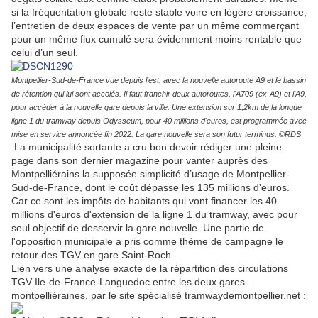
si la fréquentation globale reste stable voire en légère croissance,
l’entretien de deux espaces de vente par un même commerçant
pour un même flux cumulé sera évidemment moins rentable que
celui d’un seul.
Montpellier-Sud-de-France vue depuis l'est, avec la nouvelle autoroute A9 et le bassin
de rétention qui lui sont accolés. Il faut franchir deux autoroutes, l'A709 (ex-A9) et l'A9,
pour accéder à la nouvelle gare depuis la ville. Une extension sur 1,2km de la longue
ligne 1 du tramway depuis Odysseum, pour 40 millions d'euros, est programmée avec
mise en service annoncée fin 2022. La gare nouvelle sera son futur terminus. ©RDS
La municipalité sortante a cru bon devoir rédiger une pleine
page dans son dernier magazine pour vanter auprès des
Montpelliérains la supposée simplicité d’usage de Montpellier-
Sud-de-France, dont le coût dépasse les 135 millions d'euros.
Car ce sont les impôts de habitants qui vont financer les 40
millions d'euros d'extension de la ligne 1 du tramway, avec pour
seul objectif de desservir la gare nouvelle. Une partie de
l'opposition municipale a pris comme thème de campagne le
retour des TGV en gare Saint-Roch.
Lien vers une analyse exacte de la répartition des circulations
TGV Ile-de-France-Languedoc entre les deux gares
montpelliéraines, par le site spécialisé tramwaydemontpellier.net :