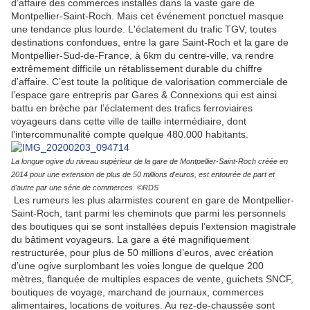
d’affaire des commerces installés dans la vaste gare de
Montpellier-Saint-Roch. Mais cet événement ponctuel masque
une tendance plus lourde. L'éclatement du trafic TGV, toutes
destinations confondues, entre la gare Saint-Roch et la gare de
Montpellier-Sud-de-France, à 6km du centre-ville, va rendre
extrêmement difficile un rétablissement durable du chiffre
d’affaire. C’est toute la politique de valorisation commerciale de
l’espace gare entrepris par Gares & Connexions qui est ainsi
battu en brèche par l’éclatement des trafics ferroviaires
voyageurs dans cette ville de taille intermédiaire, dont
l’intercommunalité compte quelque 480.000 habitants.
La longue ogive du niveau supérieur de la gare de Montpellier-Saint-Roch créée en
2014 pour une extension de plus de 50 millions d'euros, est entourée de part et
d'autre par une série de commerces. ©RDS
Les rumeurs les plus alarmistes courent en gare de Montpellier-
Saint-Roch, tant parmi les cheminots que parmi les personnels
des boutiques qui se sont installées depuis l’extension magistrale
du bâtiment voyageurs. La gare a été magnifiquement
restructurée, pour plus de 50 millions d’euros, avec création
d’une ogive surplombant les voies longue de quelque 200
mètres, flanquée de multiples espaces de vente, guichets SNCF,
boutiques de voyage, marchand de journaux, commerces
alimentaires, locations de voitures. Au rez-de-chaussée sont