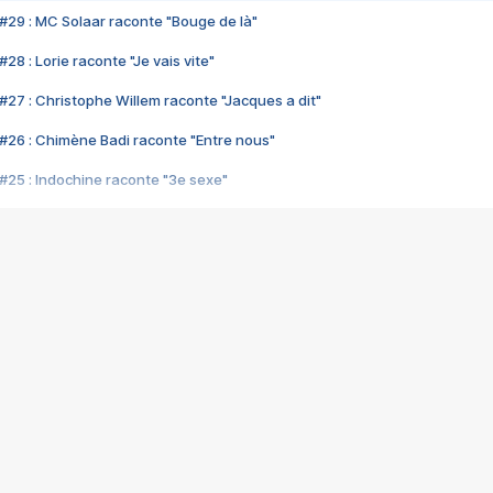
#29 : MC Solaar raconte "Bouge de là"
28 : Lorie raconte "Je vais vite"
#27 : Christophe Willem raconte "Jacques a dit"
#26 : Chimène Badi raconte "Entre nous"
#25 : Indochine raconte "3e sexe"
#24 : Zaho raconte "C'est chelou"
#23 : Patrick Bruel raconte "Au café des délices"
#22 : Kyo raconte "Le chemin"
#21 : Nolwenn Leroy raconte "Cassé"
#20 : Patrick Hernandez raconte "Born to be alive"
#19 : Lorie raconte "Près de moi"
#18 : Michael Jones raconte "A nos actes manqués" (avec Jean-Jacque