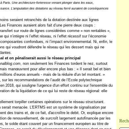
à Paris. Une architecture-forteresse venant plonger dans les eaux,
issance. L'amputation des dotations au réseau ferré auraient de conséquences
moins seraient retranchés de la dotation destinée aux lignes
Les Finances auraient alors fait d’une pierre deux coups :
transfert sur route de lignes considérées comme « non rentables »,
 qui n’intègre ni l’effet réseau, ni l’effet récessif sur l’économie
tes composantes confondues, ni l’impact environnemental. Ni, enfin, le
ons qui voudront défendre le réseau qui les dessert mais qui ne
dantes.
al et on pénaliserait aussi le réseau principal
canalblog.com
, non seulement les Finances tordent le nez, surtout
 mais manœuvrent pour aller encore plus bas : « Il serait bel et bien
illions d’euros annuels - mais de la réduire d'un tel montant. »
sé, sur les recommandations de l’audit de l’Ecole polytechnique
n 2018, qui souligne l'urgence d'un effort continu sur l'ensemble du
ration de la liquidation de ce qui lui reste de réseau régional: elle
llement torpiller certaines opérations sur le réseau structurant.
on serait menacée. L'ERTMS est un système de signalisation par
t des trains et, de ce fait, d'accroître le debit. Or, explique encore
tion de renouvellement, de surcroît largement autofinancée par les
Rech
, le solde étant couvert par un financement européen au titre de