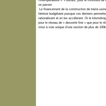
l'interopérabilité ». Pourtant, pour le ministère
se passer.
Le financement de la construction de trains-usine
hérésie budgétaire puisque ces derniers permette
rationalisant et en les accélérant. Or le kilométra
pour le réseau de « desserte fine » que pour le r
mise à voie unique d’une section de plus de 100