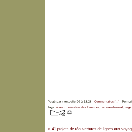
Posté par montpellier56 à 12:28 -
Commentaires [
…
]
- Permali
Tags:
réseau
,
ministère des Finances
,
renouvellement
,
régi