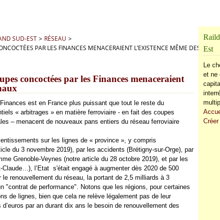
Raild
RAND SUD-EST
>
RÉSEAU
>
CONCOCTÉES PAR LES FINANCES MENACERAIENT L’EXISTENCE MÊME DES RÉSE
Est
Le ch
et ne 
oupes concoctées par les Finances menaceraient
capita
onaux
inter
multip
Finances est en France plus puissant que tout le reste du
Accue
iels « arbitrages » en matière ferroviaire - en fait des coupes
Créer
es – menacent de nouveaux pans entiers du réseau ferroviaire
alentissements sur les lignes de « province », y compris
cle du 3 novembre 2019), par les accidents (Brétigny-sur-Orge), par
me Grenoble-Veynes (notre article du 28 octobre 2019), et par les
nt-Claude…), l’Etat s'était engagé à augmenter dès 2020 de 500
le renouvellement du réseau, la portant de 2,5 milliards à 3
r un "contrat de performance". Notons que les régions, pour certaines
ions de lignes, bien que cela ne relève légalement pas de leur
’euros par an durant dix ans le besoin de renouvellement des