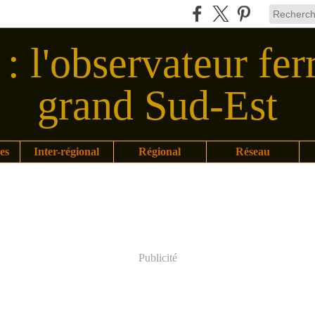
: l'observateur fer
grand Sud-Est
es
Inter-régional
Régional
Réseau
Publicité