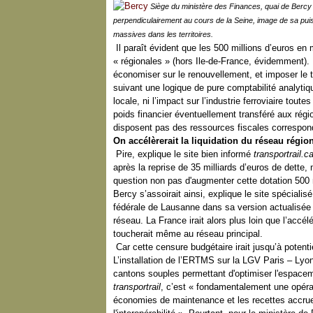
Siège du ministère des Finances, quai de Bercy 
perpendiculairement au cours de la Seine, image de sa pu
massives dans les territoires.
Il paraît évident que les 500 millions d’euros en 
« régionales » (hors Ile-de-France, évidemment). 
économiser sur le renouvellement, et imposer le 
suivant une logique de pure comptabilité analytique
locale, ni l’impact sur l’industrie ferroviaire tou
poids financier éventuellement transféré aux régi
disposent pas des ressources fiscales correspon
On accélèrerait la liquidation du réseau région
Pire, explique le site bien informé
transportrail.
après la reprise de 35 milliards d’euros de dette,
question non pas d'augmenter cette dotation 500 m
Bercy s’assoirait ainsi, explique le site spéciali
fédérale de Lausanne dans sa version actualisée e
réseau. La France irait alors plus loin que l’accélé
toucherait même au réseau principal.
Car cette censure budgétaire irait jusqu’à potentie
L’installation de l’ERTMS sur la LGV Paris – Ly
cantons souples permettant d'optimiser l'espacemen
transportrail
, c’est « fondamentalement une opéra
économies de maintenance et les recettes accrues