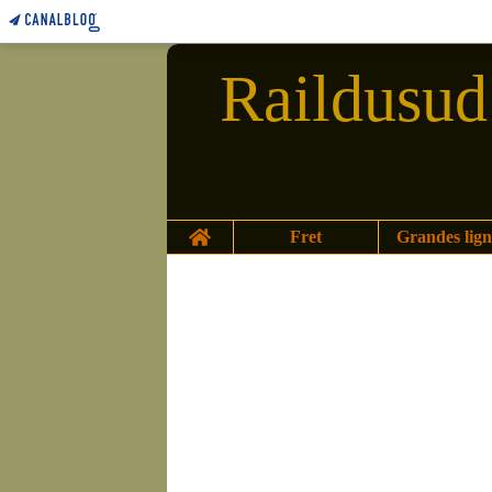
Raildusud 
Home
Fret
Grandes lign