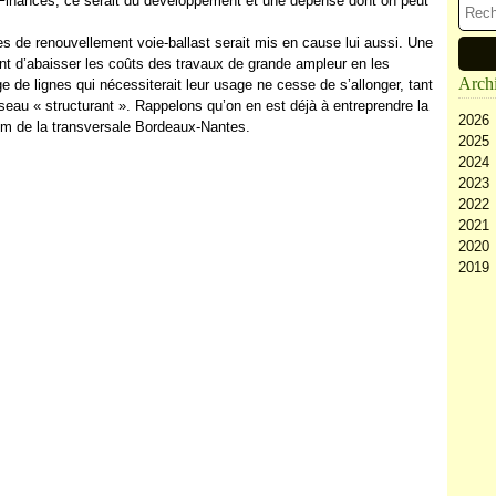
 de Finances, ce serait du développement et une dépense dont on peut
s de renouvellement voie-ballast serait mis en cause lui aussi. Une
nt d’abaisser les coûts des travaux de grande ampleur en les
Arch
ge de lignes qui nécessiterait leur usage ne cesse de s’allonger, tant
éseau « structurant ». Rappelons qu’on en est déjà à entreprendre la
2026
km de la transversale Bordeaux-Nantes.
2025
Ao
2024
Ju
D
2023
Ju
N
D
2022
Ma
Oc
N
D
2021
Av
Se
Oc
N
D
2020
M
Ao
Se
Oc
N
D
2019
Fé
Ju
Ao
Se
Oc
N
D
Ja
Ju
Ju
Ao
Se
Oc
N
D
Ma
Ju
Ju
Ao
Se
Oc
N
Av
Ma
Ju
Ju
Ao
Se
Oc
M
Av
Ma
Ju
Ju
Ao
Se
Fé
M
Av
Ma
Ju
Ju
Ja
Fé
M
Av
Ma
Ju
Ja
Fé
M
Av
Ma
Ja
Fé
M
Av
Ja
Fé
M
Ja
Fé