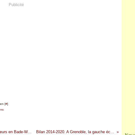
Ja
Publicité
en [
#
]
ons
41 projets de réouvertures de lignes aux voyageurs en Bade-Wurtemberg. Des idées pour la France dans le Sud-Est (Etude - 2/2)
Bilan 2014-2020. A Grenoble, la gauche écologiste a oublié le tramway et négligé le train *