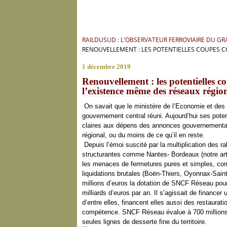
RAILDUSUD : L'OBSERVATEUR FERROVIAIRE DU G
RENOUVELLEMENT : LES POTENTIELLES COUPES 
1 décembre 2019
Renouvellement : les potentielles c
l’existence même des réseaux régi
On savait que le ministère de l’Economie et des 
gouvernement central réuni. Aujourd’hui ses potent
claires aux dépens des annonces gouvernemental
régional, ou du moins de ce qu’il en reste.
Depuis l’émoi suscité par la multiplication des r
structurantes comme Nantes- Bordeaux (notre arti
les menaces de fermetures pures et simples, com
liquidations brutales (Boën-Thiers, Oyonnax-Sai
millions d’euros la dotation de SNCF Réseau pour 
milliards d’euros par an. Il s’agissait de finance
d’entre elles, financent elles aussi des restaurat
compétence. SNCF Réseau évalue à 700 millions d
seules lignes de desserte fine du territoire.