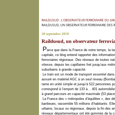
RAILDUSUD : L'OBSERVATEUR FERROVIAIRE DU G
RAILDUSUD, UN OBSERVATEUR FERROVIAIRE DES
20 septembre 2019
Raildusud, un observateur ferrovi
P
arce que dans la France de notre temps, la tec
capitale, ce blog entend rapporter des informatio
ferroviaires régionaux. Des réseaux de toutes na
vitesse, depuis les capillaires fret jusqu’aux mé
suburbains à grande capacité.
Le train est un mode de transport essentiel dan
assuré en matériel AGC à un seul niveau (Bombar
rame en unité simple et jusqu’à 522 personnes pou
correspond à l’emport de 133 à… 401 automobiles 
à grand parcours en capacité maximale (53 place
La France des « métropoles d’équilibre », des dé
banlieues, rassemble 55 millions d’habitants. El
urbains, locaux ou régionaux, depuis la fin des 
réseaux départementaux ont été gommés de la cart