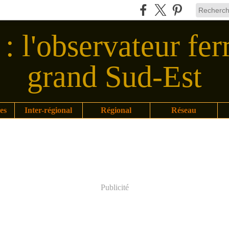
: l'observateur fer
grand Sud-Est
es
Inter-régional
Régional
Réseau
Publicité