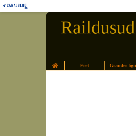
Raildusud 
Home
Fret
Grandes lign