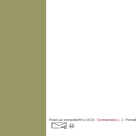
Posté par montpellier56 à 16:22 -
Commentaires [
…
]
- Permali