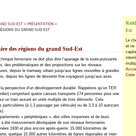
Raild
RAND SUD-EST
>
PRÉSENTATION
>
 RÉGIONS DU GRAND SUD-EST
Est
Le ch
et ne 
aire des régions du grand Sud-Est
capita
inter
hnique ferroviaire ne doit plus être l’apanage de la toute-puissante
multip
ns, des problématiques et des propositions sur les réseaux
Accue
tures, depuis le tramway urbain jusqu’aux lignes nouvelles à grandes
Créer
tros, depuis les lignes de desserte fine voyageurs jusqu’aux axes
s la perspective d’un développement durable. Rappelons qu’un TER
dier) comportant quatre caisses transporte 174 personnes pour une
r un train assuré en unité multiple de trois éléments. Cela
particulières (à 1,3 passager par véhicule) ou de 3,3 à 10 autocars
s).
partements « périphériques », des villes moyennes et de leurs
le a été massivement déséquipée de ses réseaux ferroviaires
années 1930 et plus encore après-guerre. 15.000 kilomètres de
e, quelque 15.000 autres kilomètres de lignes régionales et inter-