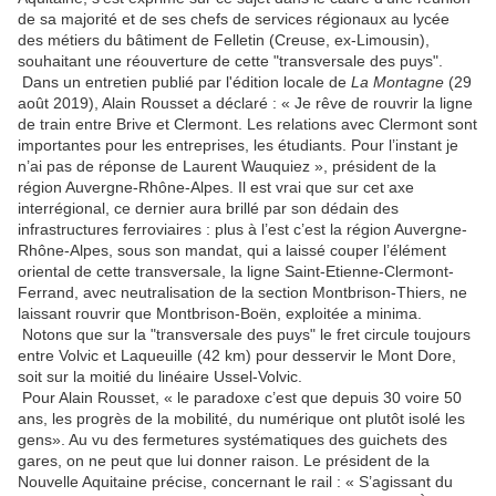
de sa majorité et de ses chefs de services régionaux au lycée
des métiers du bâtiment de Felletin (Creuse, ex-Limousin),
souhaitant une réouverture de cette "transversale des puys".
Dans un entretien publié par l'édition locale de
La Montagne
(29
août 2019), Alain Rousset a déclaré : « Je rêve de rouvrir la ligne
de train entre Brive et Clermont. Les relations avec Clermont sont
importantes pour les entreprises, les étudiants. Pour l’instant je
n’ai pas de réponse de Laurent Wauquiez », président de la
région Auvergne-Rhône-Alpes. Il est vrai que sur cet axe
interrégional, ce dernier aura brillé par son dédain des
infrastructures ferroviaires : plus à l’est c’est la région Auvergne-
Rhône-Alpes, sous son mandat, qui a laissé couper l’élément
oriental de cette transversale, la ligne Saint-Etienne-Clermont-
Ferrand, avec neutralisation de la section Montbrison-Thiers, ne
laissant rouvrir que Montbrison-Boën, exploitée a minima.
Notons que sur la "transversale des puys" le fret circule toujours
entre Volvic et Laqueuille (42 km) pour desservir le Mont Dore,
soit sur la moitié du linéaire Ussel-Volvic.
Pour Alain Rousset, « le paradoxe c’est que depuis 30 voire 50
ans, les progrès de la mobilité, du numérique ont plutôt isolé les
gens». Au vu des fermetures systématiques des guichets des
gares, on ne peut que lui donner raison. Le président de la
Nouvelle Aquitaine précise, concernant le rail : « S’agissant du