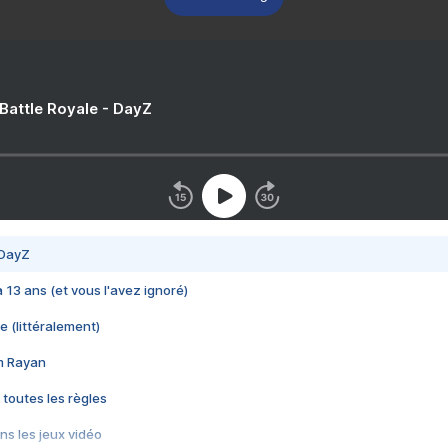
 Battle Royale - DayZ
 DayZ
 a 13 ans (et vous l'avez ignoré)
e (littéralement)
im Rayan
 toutes les règles
s les jeux vidéo