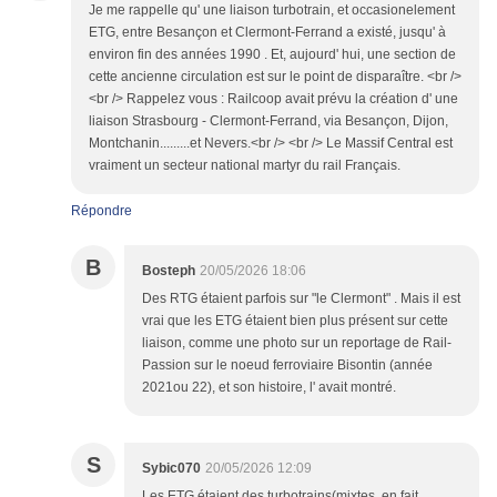
Je me rappelle qu' une liaison turbotrain, et occasionelement
ETG, entre Besançon et Clermont-Ferrand a existé, jusqu' à
environ fin des années 1990 . Et, aujourd' hui, une section de
cette ancienne circulation est sur le point de disparaître. <br />
<br /> Rappelez vous : Railcoop avait prévu la création d' une
liaison Strasbourg - Clermont-Ferrand, via Besançon, Dijon,
Montchanin.........et Nevers.<br /> <br /> Le Massif Central est
vraiment un secteur national martyr du rail Français.
Répondre
B
Bosteph
20/05/2026 18:06
Des RTG étaient parfois sur "le Clermont" . Mais il est
vrai que les ETG étaient bien plus présent sur cette
liaison, comme une photo sur un reportage de Rail-
Passion sur le noeud ferroviaire Bisontin (année
2021ou 22), et son histoire, l' avait montré.
S
Sybic070
20/05/2026 12:09
Les ETG étaient des turbotrains(mixtes, en fait,