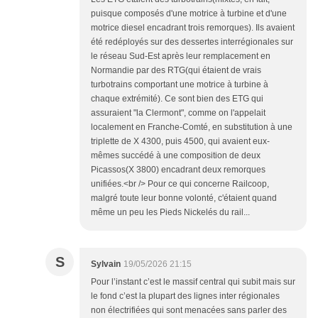
puisque composés d'une motrice à turbine et d'une
motrice diesel encadrant trois remorques). Ils avaient
été redéployés sur des dessertes interrégionales sur
le réseau Sud-Est après leur remplacement en
Normandie par des RTG(qui étaient de vrais
turbotrains comportant une motrice à turbine à
chaque extrémité). Ce sont bien des ETG qui
assuraient "la Clermont", comme on l'appelait
localement en Franche-Comté, en substitution à une
triplette de X 4300, puis 4500, qui avaient eux-
mêmes succédé à une composition de deux
Picassos(X 3800) encadrant deux remorques
unifiées.<br /> Pour ce qui concerne Railcoop,
malgré toute leur bonne volonté, c'étaient quand
même un peu les Pieds Nickelés du rail...
S
Sylvain
19/05/2026 21:15
Pour l’instant c’est le massif central qui subit mais sur
le fond c’est la plupart des lignes inter régionales
non électrifiées qui sont menacées sans parler des