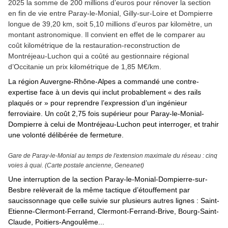
2025 la somme de 200 millions d’euros pour rénover la section
en fin de vie entre Paray-le-Monial, Gilly-sur-Loire et Dompierre
longue de 39,20 km, soit 5,10 millions d’euros par kilomètre, un
montant astronomique. Il convient en effet de le comparer au
coût kilométrique de la restauration-reconstruction de
Montréjeau-Luchon qui a coûté au gestionnaire régional
d’Occitanie un prix kilométrique de 1,85 M€/km.
La région Auvergne-Rhône-Alpes a commandé une contre-
expertise face à un devis qui
inclut probablement « des rails
plaqués or » pour reprendre l’expression d’un ingénieur
ferroviaire.
Un coût 2,75 fois supérieur pour Paray-le-Monial-
Dompierre
à celui de Montréjeau-Luchon
peut interroger, et
trahir
une volonté délibérée de fermeture.
Gare de Paray-le-Monial au temps de l'extension maximale du réseau : cinq
voies à quai. (Carte postale ancienne, Geneanet)
Une interruption de la section Paray-le-Monial-Dompierre-sur-
Besbre relèverait de la même tactique d’étouffement par
saucissonnage que celle suivie sur plusieurs autres lignes : Saint-
Etienne-Clermont-Ferrand, Clermont-Ferrand-Brive, Bourg-Saint-
Claude, Poitiers-Angoulême...