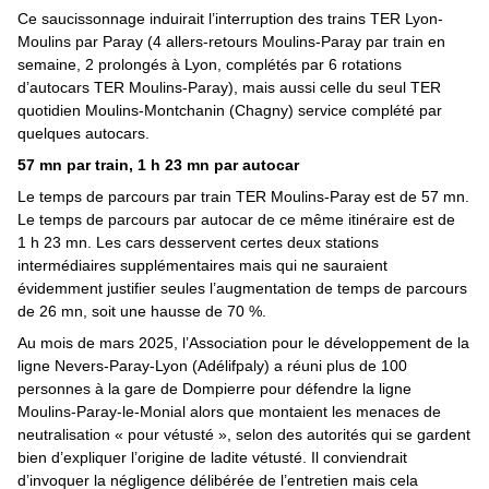
Ce saucissonnage induirait l’interruption des trains TER Lyon-
Moulins par Paray (4 allers-retours Moulins-Paray par train en
semaine, 2 prolongés à Lyon, complétés par 6 rotations
d’autocars TER Moulins-Paray), mais aussi celle du seul TER
quotidien Moulins-Montchanin (Chagny) service complété par
quelques autocars.
57 mn par train, 1 h 23 mn par autocar
Le temps de parcours par train TER Moulins-Paray est de 57 mn.
Le temps de parcours par autocar de ce même itinéraire est de
1 h 23 mn. Les cars desservent certes deux stations
intermédiaires supplémentaires mais qui ne sauraient
évidemment justifier seules l’augmentation de temps de parcours
de 26 mn, soit une hausse de 70 %.
Au mois de mars 2025, l’Association pour le développement de la
ligne Nevers-Paray-Lyon (Adélifpaly) a réuni plus de 100
personnes à la gare de Dompierre pour défendre la ligne
Moulins-Paray-le-Monial alors que montaient les menaces de
neutralisation « pour vétusté », selon des autorités qui se gardent
bien d’expliquer l’origine de ladite vétusté. Il conviendrait
d’invoquer la négligence délibérée de l’entretien mais cela