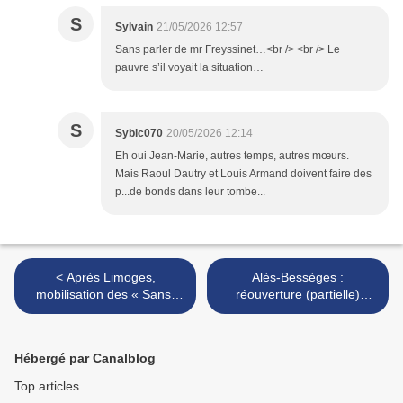
S
Sylvain
21/05/2026 12:57
Sans parler de mr Freyssinet…<br /> <br /> Le
pauvre s’il voyait la situation…
S
Sybic070
20/05/2026 12:14
Eh oui Jean-Marie, autres temps, autres mœurs.
Mais Raoul Dautry et Louis Armand doivent faire des
p...de bonds dans leur tombe...
< Après Limoges,
Alès-Bessèges :
mobilisation des « Sans-
réouverture (partielle)
Trains » le 30 mai à
reportée à 2028,
Clermont-Ferrand pour un
accumulation de contraintes
« vrai plan-rail »
bureaucratiques >
Hébergé par Canalblog
Top articles