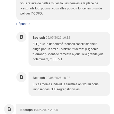
vous refaire de belles routes toutes neuves à la place de
vieux rails tout pourris, vous allez pouvoir foncer en plus de
polluer !" CQFD.
Répondre
B
Bosteph
22/05/2026 16:12
ZFE, que le dénommé "conseil constitutionnel",
dirigé par un ami du sinistre "Macron" (l' ignoble
"Ferrand"), vient de remettre à jour ! A la grande joie,
notamment, d' EELV !
B
Bosteph
20/05/2026 18:02
Et ces memes individus sinistres ont voulu nous
imposer des ZFE ségrégationistes.
B
Bosteph
19/05/2026 21:06