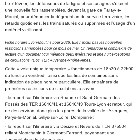
Le 7 février, les défenseurs de la ligne et ses usagers s’étaient
une nouvelle fois rassemblées, devant la gare de Paray-le-
Monial, pour dénoncer la dégradation du service ferroviaire, les
retards quotidiens, les trains saturés ou supprimés et l’usage d’un
matériel vieillissant.
Fiche horaire Lyon-Moulins pour 2026. Elle n'inclut pas les nouvelles
restrictions annoncées pour ce mois de mai. On remarque la complexité de
lecture d'un document qui mélange deux itinéraires et une huit exceptions
de circulations. (Doc. TER Auvergne-Rhône-Alpes)
Cette « voie unique temporaire » fonctionnera de 18h30 à 22h00
du lundi au vendredi, ainsi que les fins de semaines sans
indication de plage horaire particulière. Elle entraînera de
premières restrictions de circulations à savoir :
- le report sur l’itinéraire via Roanne et Saint-Germain-des-
Fossés des TER 16840/41 et 16848/49 Tours-Lyon et retour, qui
ne desserviront donc plus les gares de la vallée de l’Azergues,
Parys-le-Monial, Gillys-sur-Loire, Dompierre ;
- le report sur l’itinéraire via Decize et Nevers du TER 875504
reliant Montchanin à Clermont-Ferrand, poyennant une
augmentation du kilométrage ;