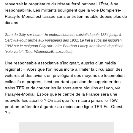
renverrait le propriétaire du réseau ferré national, l’État, à sa
responsabilité. Les militants soulignent que la voie Dompierre-
Paray-le-Monial est laissée sans entretien notable depuis plus de
dix ans.
Gare de Gilly-sur-Loire. Un embranchement existait depuis 1884 jusqu'à
Cercy-la-Tour, fermé aux voyageurs dès 1931. Le fret a subsisté jusqu'en
1992 sur le moignon Gilly-sur-Loire-Bourbon-Lancy, transformé depuis en
"voie verte". (Doc. Wikipedia/Bmazerolles)
Une responsable associative s’indignait, auprès d’un média
régional : « Alors que l’on nous incite à limiter la circulation des
voitures et des avions en privilégiant des moyens de locomotion
collectifs et propres, il est pourtant question de supprimer des
trains TER et de couper les liaisons entre Moulins et Lyon,
via
Paray-le-Monial. Est-ce que le centre de la France sera une
nouvelle fois sacrifié ? On sait que l’on n’aura jamais le TGV,
peut-on prétendre à garder au moins une ligne TER Est-Ouest
? ».