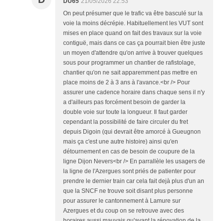
DU65
21/05/2026 22:53
On peut présumer que le trafic va être basculé sur la
voie la moins décrépie. Habituellement les VUT sont
mises en place quand on fait des travaux sur la voie
contiguë, mais dans ce cas ça pourrait bien être juste
un moyen d'attendre qu'on arrive à trouver quelques
sous pour programmer un chantier de rafistolage,
chantier qu'on ne sait apparemment pas mettre en
place moins de 2 à 3 ans à l'avance.<br /> Pour
assurer une cadence horaire dans chaque sens il n'y
a d'ailleurs pas forcément besoin de garder la
double voie sur toute la longueur. Il faut garder
cependant la possibilité de faire circuler du fret
depuis Digoin (qui devrait être amorcé à Gueugnon
mais ça c'est une autre histoire) ainsi qu'en
détournement en cas de besoin de coupure de la
ligne Dijon Nevers<br /> En parrallèle les usagers de
la ligne de l'Azergues sont priés de patienter pour
prendre le dernier train car cela fait dejà plus d'un an
que la SNCF ne trouve soit disant plus personne
pour assurer le cantonnement à Lamure sur
Azergues et du coup on se retrouve avec des
horaires aussi mauvais qu'avant la rénovation de la