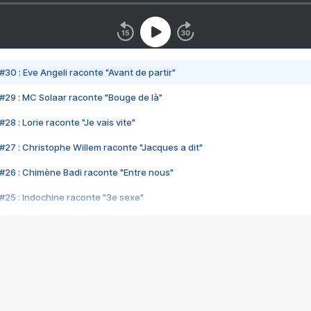
#30 : Eve Angeli raconte "Avant de partir"
#29 : MC Solaar raconte "Bouge de là"
28 : Lorie raconte "Je vais vite"
#27 : Christophe Willem raconte "Jacques a dit"
#26 : Chimène Badi raconte "Entre nous"
#25 : Indochine raconte "3e sexe"
#24 : Zaho raconte "C'est chelou"
#23 : Patrick Bruel raconte "Au café des délices"
#22 : Kyo raconte "Le chemin"
#21 : Nolwenn Leroy raconte "Cassé"