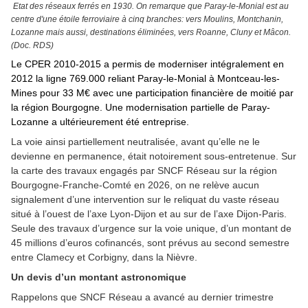
Etat des réseaux ferrés en 1930. On remarque que Paray-le-Monial est au
centre d'une étoile ferroviaire à cinq branches: vers Moulins, Montchanin,
Lozanne mais aussi, destinations éliminées, vers Roanne, Cluny et Mâcon.
(Doc. RDS)
Le
CPER
2010-2015 a permis de moderniser intégralement en
2012 la ligne 769.000 reliant Paray-le-Monial à Montceau-les-
Mines
pour 33 M€
avec une participation financière de moitié par
la région Bourgogne
.
Une modernisation partielle de Paray-
Lozanne a ultérieurement été entreprise.
La voie ainsi partiellement neutralisée, avant qu’elle ne le
devienne en permanence, était notoirement sous-entretenue. Sur
la carte des travaux engagés par SNCF Réseau sur la région
Bourgogne-Franche-Comté en 2026, on ne relève aucun
signalement d’une intervention sur le reliquat du vaste réseau
situé à l’ouest de l’axe Lyon-Dijon et au sur de l’axe Dijon-Paris.
Seule des travaux d’urgence sur la voie unique, d’un montant de
45 millions d’euros cofinancés, sont prévus au second semestre
entre Clamecy et Corbigny, dans la Nièvre.
Un devis d’un montant astronomique
Rappelons que SNCF Réseau a avancé au dernier trimestre