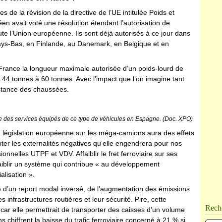
s de la révision de la directive de l’UE intitulée Poids et
n avait voté une résolution étendant l’autorisation de
te l’Union européenne. Ils sont déjà autorisés à ce jour dans
ays-Bas, en Finlande, au Danemark, en Belgique et en
 en France la longueur maximale autorisée d’un poids-lourd de
4 tonnes à 60 tonnes. Avec l’impact que l’on imagine tant
istance des chaussées.
e des services équipés de ce type de véhicules en Espagne. (Doc. XPO)
te législation européenne sur les méga-camions aura des effets
pter les externalités négatives qu’elle engendrera pour nos
onnelles UTPF et VDV. Affaiblir le fret ferroviaire sur ses
affaiblir un système qui contribue « au développement
alisation ».
d’un report modal inversé, de l’augmentation des émissions
 infrastructures routières et leur sécurité. Pire, cette
Rech
car elle permettrait de transporter des caisses d’un volume
s chiffrent la baisse du trafic ferroviaire concerné à 21 % si