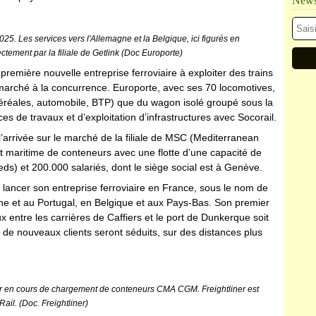
Newsl
025. Les services vers l'Allemagne et la Belgique, ici figurés en
tement par la filiale de Getlink (Doc Europorte)
première nouvelle entreprise ferroviaire à exploiter des trains
marché à la concurrence. Europorte, avec ses 70 locomotives,
 céréales, automobile, BTP) que du wagon isolé groupé sous la
s de travaux et d’exploitation d’infrastructures avec Socorail.
 l’arrivée sur le marché de la filiale de MSC (Mediterranean
 maritime de conteneurs avec une flotte d’une capacité de
eds) et 200.000 salariés, dont le siège social est à Genève.
lancer son entreprise ferroviaire en France, sous le nom de
 et au Portugal, en Belgique et aux Pays-Bas. Son premier
x entre les carrières de Caffiers et le port de Dunkerque soit
 de nouveaux clients seront séduits, sur des distances plus
ner en cours de chargement de conteneurs CMA CGM. Freightliner est
Rail. (Doc. Freightliner)