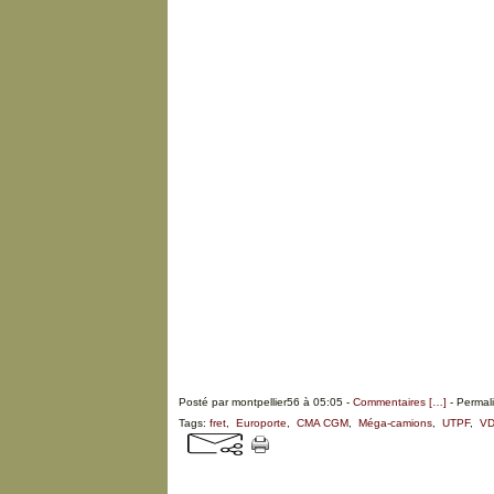
Posté par montpellier56 à 05:05 -
Commentaires [
…
]
- Permali
Tags:
fret
,
Europorte
,
CMA CGM
,
Méga-camions
,
UTPF
,
V