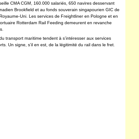
rseille CMA CGM, 160.000 salariés, 650 navires desservant
 canadien Brookfield et au fonds souverain singapourien GIC de
au Royaume-Uni. Les services de Freightliner en Pologne et en
e portuaire Rotterdam Rail Feeding demeurent en revanche
s.
du transport maritime tendent à s’intéresser aux services
s. Un signe, s’il en est, de la légitimité du rail dans le fret.