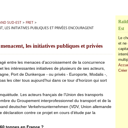
Raild
RAND SUD-EST
>
FRET
>
T, LES INITIATIVES PUBLIQUES ET PRIVÉES ENCOURAGENT
Est
Le ch
et ne 
menacent, les initiatives publiques et privées
capita
inter
multip
rtagé entre les menaces d’accroissement de la concurrence
Accue
 les intéressantes initiatives de plusieurs de ses acteurs,
Créer
etagne, Port de Dunkerque - ou privés - Europorte, Modalis -,
s les citer tous aujourd’hui dans ce tour d'horizon qui sort
quiétude. Les acteurs français de l’Union des transports
 membre du Groupement interprofessionnel du transport et de la
erband deutscher Verkehrsunternehmen (VDV, Union allemande
 déclaration contre ce projet en cours d’étude par la
 60 tonnes en France ?