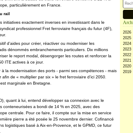
ope, particulièrement en France.
 rail
initiatives exactement inverses en investissant dans le
Arch
syndicat professionnel Fret ferroviaire français du futur (4F)
,
2026
eur
.
2025
Ao
itif d’aides pour créer, réactiver ou moderniser les
2024
Ju
D
2023
Ju
N
D
jadis dénommés embranchements particuliers. Dix millions
2022
Ma
Oc
N
D
oriser le report modal, désengorger les routes et renforcer la
2021
Av
Se
Oc
N
D
0 ITE actives à ce jour.
2020
M
Ao
Se
Oc
N
D
r à la modernisation des ports - parmi ses compétences - mais
2019
Fé
Ju
Ao
Se
Oc
N
D
 afin de « multiplier par six » le fret ferroviaire d’ici 2050.
Ja
Ju
Ju
Ao
Se
Oc
N
D
e est marginale en Bretagne.
Ma
Ju
Ju
Ao
Se
Oc
N
Av
Ma
Ju
Ju
Ao
Se
Oc
M
Av
Ma
Ju
Ju
Ao
Se
Fé
M
Av
Ma
Ju
Ju
, quant à lui, entend développer sa connexion avec le
Ja
Fé
M
Av
Ma
Ju
ses conteneurisées a bondi de 14 % en 2025, avec des
Ja
Fé
M
Av
Ma
ope centrale. Pour ce faire, il compte sur la mise en service
Ja
Fé
M
Av
remière pierre a été posée le 25 novembre dernier. Cofinancé
Ja
Fé
M
ons logistiques basé à Aix-en-Provence, et le GPMD, ce futur
Ja
Fé
.