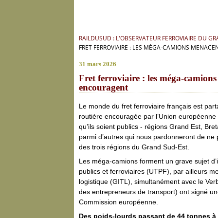
RAILDUSUD : L'OBSERVATEUR FERROVIAIRE DU G
FRET FERROVIAIRE : LES MÉGA-CAMIONS MENACEN
31 mars 2026
Fret ferroviaire : les méga-camions 
encouragent
Le monde du fret ferroviaire français est pa
routière encouragée par l’Union européenne et
qu’ils soient publics - régions Grand Est, Br
parmi d’autres qui nous pardonneront de ne pa
des trois régions du Grand Sud-Est.
Les méga-camions forment un grave sujet d’in
publics et ferroviaires (UTPF), par ailleurs
logistique (GITL), simultanément avec le V
des entrepreneurs de transport) ont signé une
Commission européenne.
Des poids-lourds passant de 44 tonnes à