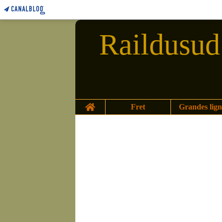
Raildusud 
Home
Fret
Grandes lign