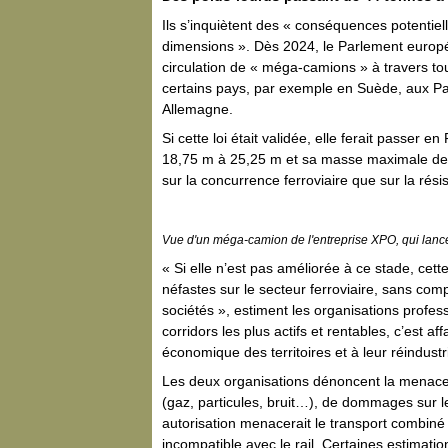
Ils s’inquiètent des « conséquences potentielle
dimensions ». Dès 2024, le Parlement europée
circulation de « méga-camions » à travers tou
certains pays, par exemple en Suède, aux P
Allemagne.
Si cette loi était validée, elle ferait passer
18,75 m à 25,25 m et sa masse maximale de 4
sur la concurrence ferroviaire que sur la rés
Vue d'un méga-camion de l'entreprise XPO, qui lanc
« Si elle n’est pas améliorée à ce stade, cet
néfastes sur le secteur ferroviaire, sans com
sociétés », estiment les organisations professi
corridors les plus actifs et rentables, c’est 
économique des territoires et à leur réindustri
Les deux organisations dénoncent la menace 
(gaz, particules, bruit…), de dommages sur les
autorisation menacerait le transport combiné 
incompatible avec le rail. Certaines estimation