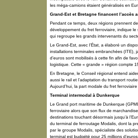
les méga-camions étaient généralisés en Eur
Grand-Est et Bretagne financent l’accès au
Pendant ce temps, deux régions prennent des 
développement du fret ferroviaire, indique le 
qui regroupe les grands intervenants du sect
Le Grand-Est, avec l’État, a élaboré un dispos
installations terminales embranchées (ITE), 
d’euros sont mobilisés à cette fin afin de fav
logistique. Cette « grande » région compte 15
En Bretagne, le Conseil régional entend aide
aussi le rail et l’adaptation du transport routier
Aujourd’hui, la part modale du fret ferroviair
Terminal intermodal à Dunkerque
Le Grand port maritime de Dunkerque (GPMD)
ferroviaire alors que son flux de marchandi
destinations touchant désormais jusqu’à l’Eur
du terminal de ferroutage Modalis, dont la p
par le groupe Modalis, spécialiste des soluti
terminal est budgété pour 25 millions d’euros