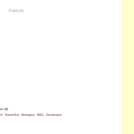
Publicité
en [
#
]
DV
,
Grand-Est
,
Bretagne
,
MSC
,
Dunkerque