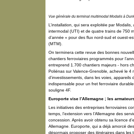
Vue générale du terminal multimodal Modalis à Du
L’installation, qui sera exploitée par Modali
intermodal (UTI) et de quatre trains de 750 
d’année « pour des flux nord-sud et ouest-est
(MTM).
On terminera cette revue des bonnes nouvell
chantiers ferroviaires programmés pour l’an
entreprend 1.700 chantiers majeurs - hors ch
Poliénas sur Valence-Grenoble, achevé le 4 m
d’investissements, dans les voies, appareils 
indispensable pour un fret ferroviaire durabl
souligne 4F.
Europorte vise l’Allemagne ; les armateurs
Les initiatives des entreprises ferroviaires co
temps, l’extension vers l’Allemagne des servic
concession. Après avoir obtenu sa licence d’en
Allemagne. Europorte, qui a déjà amorcé des 
désormais proposer des itinéraires dans les t