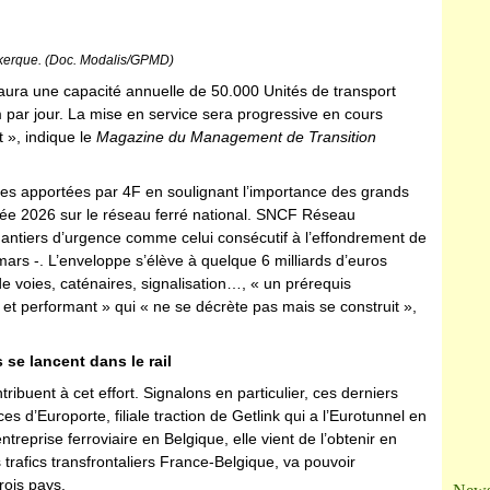
Ja
nkerque. (Doc. Modalis/GPMD)
s, aura une capacité annuelle de 50.000 Unités de transport
m par jour. La mise en service sera progressive en cours
 », indique le
Magazine du Management de Transition
es apportées par 4F en soulignant l’importance des grands
née 2026 sur le réseau ferré national. SNCF Réseau
antiers d’urgence comme celui consécutif à l’effondrement de
ars -. L’enveloppe s’élève à quelque 6 milliards d’euros
de voies, caténaires, signalisation…, « un prérequis
e et performant » qui « ne se décrète pas mais se construit »,
 se lancent dans le rail
ntribuent à cet effort. Signalons en particulier, ces derniers
es d’Europorte, filiale traction de Getlink qui a l’Eurotunnel en
treprise ferroviaire en Belgique, elle vient de l’obtenir en
trafics transfrontaliers France-Belgique, va pouvoir
rois pays.