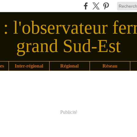
: l'observateur fer
grand Sud-Est
es
Inter-régional
Régional
Réseau
Publicité