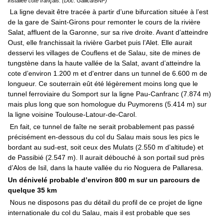
installée côté français. (Doc. Gallica/BNF)
La ligne devait être tracée à partir d’une bifurcation située à l’est
de la gare de Saint-Girons pour remonter le cours de la rivière
Salat, affluent de la Garonne, sur sa rive droite. Avant d’atteindre
Oust, elle franchissait la rivière Garbet puis l’Alet. Elle aurait
desservi les villages de Couflens et de Salau, site de mines de
tungstène dans la haute vallée de la Salat, avant d’atteindre la
cote d’environ 1.200 m et d'entrer dans un tunnel de 6.600 m de
longueur. Ce souterrain eût été légèrement moins long que le
tunnel ferroviaire du Somport sur la ligne Pau-Canfranc (7.874 m)
mais plus long que son homologue du Puymorens (5.414 m) sur
la ligne voisine Toulouse-Latour-de-Carol.
En fait, ce tunnel de faîte ne serait probablement pas passé
précisément en-dessous du col du Salau mais sous les pics le
bordant au sud-est, soit ceux des Mulats (2.550 m d’altitude) et
de Passibié (2.547 m). Il aurait débouché à son portail sud près
d’Alos de Isil, dans la haute vallée du rio Noguera de Pallaresa.
Un dénivelé probable d’environ 800 m sur un parcours de
quelque 35 km
Nous ne disposons pas du détail du profil de ce projet de ligne
internationale du col du Salau, mais il est probable que ses