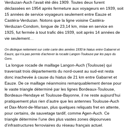
Verduzan-Auch l’avait été dès 1909. Toutes deux furent
déclassées en 1954 après fermeture aux voyageurs en 1939, soit
15 années de service voyageurs seulement entre Eauze et
Castéra-Verduzan. Notons que la ligne voisine Castéra-
Verduzan-Condom, longue de 23,14 km, mise en service en
1925, fut fermée à tout trafic dès 1939, soit après 14 années de
vie seulement…
On distingue nettement sur cette carte des années 1930 le hiatus entre Gabarret et
Eauze, qui n'a pas permis d'achever la rocade Langon-Toulouse par les pays du
Gers.
La longue rocade de maillage Langon-Auch (Toulouse) qui
traversait trois départements du nord-ouest au sud-est resta
donc inachevée à cause du hiatus de 21 km entre Gabarret et
Eauze. De ce maillage néanmoins remarquablement dense pour
le vaste triangle déterminé par les lignes Bordeaux-Toulouse,
Bordeaux-Hendaye et Toulouse-Bayonne, il ne reste aujourd’hui
pratiquement plus rien d’autre que les antennes Toulouse-Auch
et Dax-Mont-de-Marsan, plus quelques reliquats fret en attente,
pour certains, de sauvetage tardif, comme Agen-Auch. Ce
triangle détermine l’une des plus vastes zones dépourvues
d’infrastructures ferroviaires du réseau français actuel.