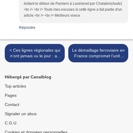
évitant le détour de Pamiers à Lavelanet par Chalabre(Aude)
<br /> <br /> Touts mes excuses si cette ligne a fait partie d'un
article.<br /> <br /> Meilleurs voeux
Répondre
< Ces lignes régionales qui
Le démaillage ferroviaire en
n’ont jamais vu le jour : au
France compromet l’unité
P-O (Histoire - 2/3)
du pays >
Hébergé par Canalblog
Top articles
Pages
Contact
Signaler un abus
C.G.U.
Cookies et données personnelles