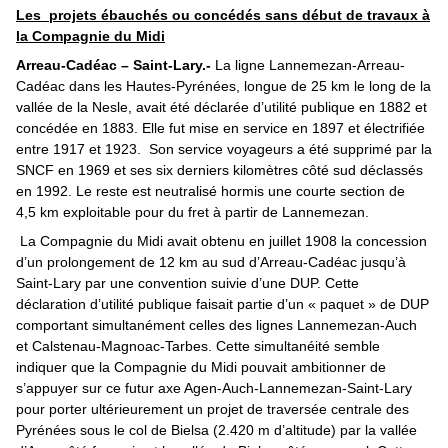
Les projets ébauchés ou concédés sans début de travaux à
la Compagnie du Midi
Arreau-Cadéac – Saint-Lary.-
La ligne Lannemezan-Arreau-
Cadéac dans les Hautes-Pyrénées, longue de 25 km le long de la
vallée de la Nesle, avait été déclarée d’utilité publique en 1882 et
concédée en 1883. Elle fut mise en service en 1897 et électrifiée
entre 1917 et 1923. Son service voyageurs a été supprimé par la
SNCF en 1969 et ses six derniers kilomètres côté sud déclassés
en 1992. Le reste est neutralisé hormis une courte section de
4,5 km exploitable pour du fret à partir de Lannemezan.
La Compagnie du Midi avait obtenu en juillet 1908 la concession
d’un prolongement de 12 km au sud d’Arreau-Cadéac jusqu’à
Saint-Lary par une convention suivie d’une DUP. Cette
déclaration d’utilité publique faisait partie d’un « paquet » de DUP
comportant simultanément celles des lignes Lannemezan-Auch
et Calstenau-Magnoac-Tarbes. Cette simultanéité semble
indiquer que la Compagnie du Midi pouvait ambitionner de
s’appuyer sur ce futur axe Agen-Auch-Lannemezan-Saint-Lary
pour porter ultérieurement un projet de traversée centrale des
Pyrénées sous le col de Bielsa (2.420 m d’altitude) par la vallée