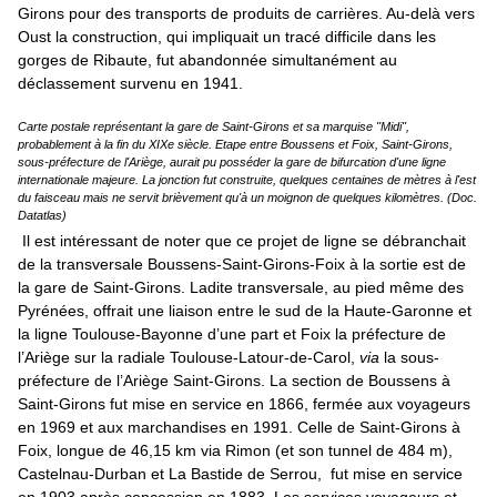
Girons pour des transports de produits de carrières. Au-delà vers
Oust la construction, qui impliquait un tracé difficile dans les
gorges de Ribaute, fut abandonnée simultanément au
déclassement survenu en 1941.
Carte postale représentant la gare de Saint-Girons et sa marquise "Midi",
probablement à la fin du XIXe siècle. Etape entre Boussens et Foix, Saint-Girons,
sous-préfecture de l'Ariège, aurait pu posséder la gare de bifurcation d'une ligne
internationale majeure. La jonction fut construite, quelques centaines de mètres à l'est
du faisceau mais ne servit brièvement qu'à un moignon de quelques kilomètres. (Doc.
Datatlas)
Il est intéressant de noter que ce projet de ligne se débranchait
de la transversale Boussens-Saint-Girons-Foix à la sortie est de
la gare de Saint-Girons. Ladite transversale, au pied même des
Pyrénées, offrait une liaison entre le sud de la Haute-Garonne et
la ligne Toulouse-Bayonne d’une part et Foix la préfecture de
l’Ariège sur la radiale Toulouse-Latour-de-Carol,
via
la sous-
préfecture de l’Ariège Saint-Girons. La section de Boussens à
Saint-Girons fut mise en service en 1866, fermée aux voyageurs
en 1969 et aux marchandises en 1991. Celle de Saint-Girons à
Foix, longue de 46,15 km via Rimon (et son tunnel de 484 m),
Castelnau-Durban et La Bastide de Serrou, fut mise en service