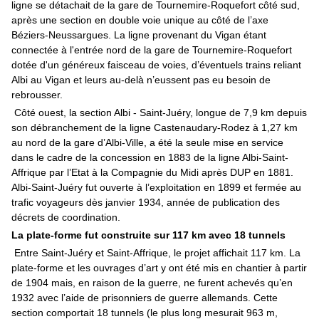
ligne se détachait de la gare de Tournemire-Roquefort côté sud,
après une section en double voie unique au côté de l’axe
Béziers-Neussargues. La ligne provenant du Vigan étant
connectée à l'entrée nord de la gare de Tournemire-Roquefort
dotée d'un généreux faisceau de voies, d’éventuels trains reliant
Albi au Vigan et leurs au-delà n’eussent pas eu besoin de
rebrousser.
Côté ouest, la section Albi - Saint-Juéry, longue de 7,9 km depuis
son débranchement de la ligne Castenaudary-Rodez à 1,27 km
au nord de la gare d’Albi-Ville, a été la seule mise en service
dans le cadre de la concession en 1883 de la ligne Albi-Saint-
Affrique par l’Etat à la Compagnie du Midi après DUP en 1881.
Albi-Saint-Juéry fut ouverte à l’exploitation en 1899 et fermée au
trafic voyageurs dès janvier 1934, année de publication des
décrets de coordination.
La plate-forme fut construite sur 117 km avec 18 tunnels
Entre Saint-Juéry et Saint-Affrique, le projet affichait 117 km. La
plate-forme et les ouvrages d’art y ont été mis en chantier à partir
de 1904 mais, en raison de la guerre, ne furent achevés qu’en
1932 avec l’aide de prisonniers de guerre allemands. Cette
section comportait 18 tunnels (le plus long mesurait 963 m,