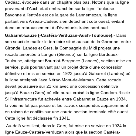
Cadéac, évoquée dans un chapitre plus bas. Notons que la ligne
provenant d’Auch était embranchée sur la ligne Toulouse-
Bayonne à l’entrée est de la gare de Lannemezan, la ligne
partant vers Arreau-Cadéac s’en détachant côté ouest, évitant
donc un rebroussement à d'éventuels trains nord-sud.
Gabarret-Eauze (-Castéra-Verduzan-Auch-Toulouse).-
Dans
son souci de mailler le territoire situé au sud de la Garonne, entre
Gironde, Landes et Gers, la Compagnie du Midi projeta une
rocade amorcée à Langon (Gironde) sur la ligne Bordeaux-
Toulouse, atteignant Bourriot-Bergonce (Landes), section mise en
service, puis poursuivant par un projet doté d’une concession
définitive et mis en service en 1923 jusqu’à Gabarret (Landes) où
la ligne atteignait l’axe Nérac-Mont-de-Marsan. Cette rocade
devait poursuivre sur 21 km avec une concession définitive
jusqu’à Eauze (Gers) où elle aurait croisé la ligne Condom-Riscle.
Si l’infrastructure fut achevée entre Gabarret et Eauze en 1934,
la voie ne fut pas posée et les travaux suspendus apparemment
en raison de conflits sur une courte section terminale côté ouest.
Cette ligne fut déclassée fin 1941.
Au-delà vers l’est, dans le Gers, fut mise en service en 1924 la
ligne Eauze-Castéra-Verduzan alors que la section Castéra-