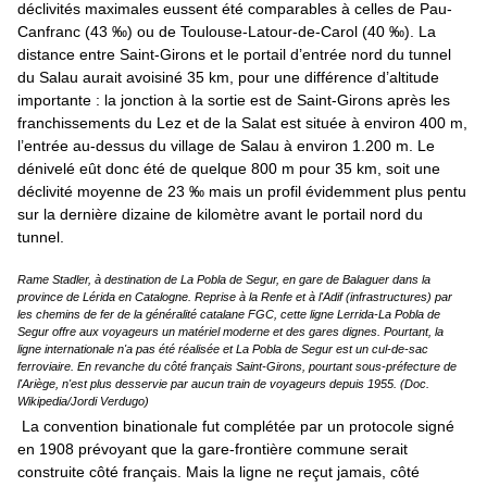
déclivités maximales eussent été comparables à celles de Pau-
Canfranc (43 ‰) ou de Toulouse-Latour-de-Carol (40 ‰). La
distance entre Saint-Girons et le portail d’entrée nord du tunnel
du Salau aurait avoisiné 35 km, pour une différence d’altitude
importante : la jonction à la sortie est de Saint-Girons après les
franchissements du Lez et de la Salat est située à environ 400 m,
l’entrée au-dessus du village de Salau à environ 1.200 m. Le
dénivelé eût donc été de quelque 800 m pour 35 km, soit une
déclivité moyenne de 23 ‰ mais un profil évidemment plus pentu
sur la dernière dizaine de kilomètre avant le portail nord du
tunnel.
Rame Stadler, à destination de La Pobla de Segur, en gare de Balaguer dans la
province de Lérida en Catalogne. Reprise à la Renfe et à l'Adif (infrastructures) par
les chemins de fer de la généralité catalane FGC, cette ligne Lerrida-La Pobla de
Segur offre aux voyageurs un matériel moderne et des gares dignes. Pourtant, la
ligne internationale n'a pas été réalisée et La Pobla de Segur est un cul-de-sac
ferroviaire. En revanche du côté français Saint-Girons, pourtant sous-préfecture de
l'Ariège, n'est plus desservie par aucun train de voyageurs depuis 1955. (Doc.
Wikipedia/Jordi Verdugo)
La convention binationale fut complétée par un protocole signé
en 1908 prévoyant que la gare-frontière commune serait
construite côté français. Mais la ligne ne reçut jamais, côté