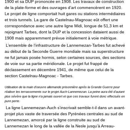
1900 et sa DUP prononcée en 1908. Les travaux de construction
de la plate-forme et des ouvrages d’art commencèrent en 1920.
Le projet de ligne comportait huit gares ou stations intermédiaires
et trois tunnels. La gare de Castelnau-Magnoac eût offert une
correspondance avec une autre ligne Midi, longue de 51,3 km et
rejoignant Tarbes, dont la DUP et la concession dataient aussi de
1908 mais apparemment prévue initialement à voie métrique.
L’ensemble de l’infrastructure de Lannemezan-Tarbes fut achevé
au début de la Seconde Guerre mondiale mais sa superstructure
ne fut jamais posée hormis, selon certaines sources, des sections
de voie sur sa partie méridionale. Le projet fut frappé de
déclassement en décembre 1941, de même que celui de la
section Castelnau-Magnoac - Tarbes.
Utilisation de la main d'oeuvre allemande prisonnière après la Grande Guerre pour
réaliser les terrassements sur le projet Auch-Lannemezan. La peine aura été d'autant
plus sévère que la ligne n'a jamais ouvert et que ces travaux furent donc effectués en
pure perte.
La ligne Lannemezan-Auch s’inscrivait semble-t-il dans un avant-
projet plus vaste de traversée des Pyrénées centrales au sud de
Lannemezan, amorcé par la ligne construite au sud de
Lannemezan le long de la vallée de la Nesle jusqu’à Arreau-