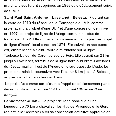
en 1903 après concession en 1883. Les services voyageurs et
marchandises furent supprimés en 1955 et le déclassement suivit
dès 1957.
Saint-Paul-Saint-Antoine – Lavelanet - Belesta.-
Figurant sur
la carte de 1910 du réseau de la Compagnie du Midi comme
projet ayant fait l’objet d’une DUP et d’une concession définitive
en 1907, ce projet de ligne de l'Ariège connut un début de
travaux en 1922. Elle succédait apparemment à un premier projet
de ligne d’intérêt local conçu en 1874. Elle suivait un axe ouest-
est, embranchée à Saint-Paul-Saint-Antoine sur la ligne
Toulouse-Latour-de-Carol, au sud de Foix. Elle courait sur 21 km
jusqu’à Lavelanet, terminus de la ligne nord-sud Bram-Lavelanet
du réseau maillant l’est de l’Ariège et le sud-ouest de l’Aude. Le
projet entendait la poursuivre vers l’est sur 8 km jusqu’à Belesta,
au pied de la haute vallée de l’Hers.
Le projet fut comme tant d'autres frappé de déclassement par le
décret publié en décembre 1941 au J
ournal Officiel de l'Etat
français
.
Lannemezan-Auch.-
Ce projet de ligne nord-sud d’une
longueur de 70 km à cheval sur les Hautes-Pyrénées et le Gers
(en actuelle Occitanie) a vu sa concession définitive approuvé en