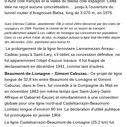
d’Aure côté français et la vallée du Bielsa côté espagnol. Cette
idée ne reçut aucune concrétisation… jusqu’à l’ouverture du
tunnel routier d’Aragnouet-Bielsa, long de 3.070 m, en 1976.
Gare d'Arreau-Cadéac, abandonnée. Elle a cessé d'être desservie par des trains de
voyageurs en 1969. Pourtant, le chemin de fer est un moyen de transport
particulièrement adapté à ces vallées de montagne qui concentrent les populations.
Dans ce cas précis il était, de plus, écologique puisque la ligne était électrifiée depuis
des décennies. (Doc. patrimoine-aure-louron.fr)
Le prolongement de la ligne ferroviaire Lannemezan-Arreau-
Cadéac jusqu’à Saint-Lary, s’il obtint sa concession définitive, ne
fut apparemment l’objet d’aucun travaux. Il fut frappé de
déclassement en décembre 1941, comme tant d’autres.
Beaumont-de-Lomagne – Gimont Cabuzac.-
Ce projet de ligne
longue de 32,8 km entre Beaumont-de-Lomagne et Gimont
Cabuzac, dans le Gers, fut concédé à la Compagnie du Midi en
en novembre 1883 (en même temps que Saint-Juéry-Saint-
Affrique et Gabarret-Eauze) et simultanément à une convention
globale pour une ligne nord-sud Castelsarrazin-Beaumont-
Lombez longue d’environ 80 km. La déclaration d’utilité publique
fut promulguée en janvier 1904.
La ligne Castelsarrazin-Beaumont-de-Lomagne (25,2 km) fut