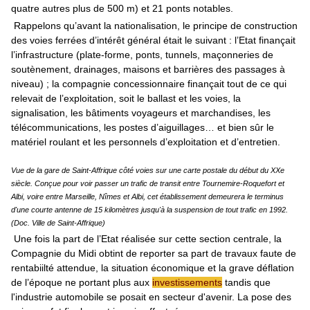
quatre autres plus de 500 m) et 21 ponts notables.
Rappelons qu’avant la nationalisation, le principe de construction
des voies ferrées d’intérêt général était le suivant : l’Etat finançait
l’infrastructure (plate-forme, ponts, tunnels, maçonneries de
soutènement, drainages, maisons et barrières des passages à
niveau) ; la compagnie concessionnaire finançait tout de ce qui
relevait de l’exploitation, soit le ballast et les voies, la
signalisation, les bâtiments voyageurs et marchandises, les
télécommunications, les postes d’aiguillages… et bien sûr le
matériel roulant et les personnels d’exploitation et d’entretien.
Vue de la gare de Saint-Affrique côté voies sur une carte postale du début du XXe
siècle. Conçue pour voir passer un trafic de transit entre Tournemire-Roquefort et
Albi, voire entre Marseille, Nîmes et Albi, cet établissement demeurera le terminus
d'une courte antenne de 15 kilomètres jusqu'à la suspension de tout trafic en 1992.
(Doc. Ville de Saint-Affrique)
Une fois la part de l’Etat réalisée sur cette section centrale, la
Compagnie du Midi obtint de reporter sa part de travaux faute de
rentabiilté attendue, la situation économique et la grave déflation
de l’époque ne portant plus aux
investissements
tandis que
l'industrie automobile se posait en secteur d'avenir. La pose des