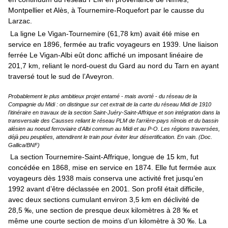
Montpellier et Alès, à Tournemire-Roquefort par le causse du
Larzac.
La ligne Le Vigan-Tournemire (61,78 km) avait été mise en
service en 1896, fermée au trafic voyageurs en 1939. Une liaison
ferrée Le Vigan-Albi eût donc affiché un imposant linéaire de
201,7 km, reliant le nord-ouest du Gard au nord du Tarn en ayant
traversé tout le sud de l’Aveyron.
Probablement le plus ambitieux projet entamé - mais avorté - du réseau de la
Compagnie du Midi : on distingue sur cet extrait de la carte du réseau Midi de 1910
l'itinéraire en travaux de la section Saint-Juéry-Saint-Affrique et son intégration dans la
transversale des Causses reliant le réseau PLM de l'arrière-pays nîmois et du bassin
alésien au noeud ferroviaire d'Albi commun au Midi et au P-O. Les régions traversées,
déjà peu peuplées, attendirent le train pour éviter leur désertification. En vain. (Doc.
Gallica/BNF)
La section Tournemire-Saint-Affrique, longue de 15 km, fut
concédée en 1868, mise en service en 1874. Elle fut fermée aux
voyageurs dès 1938 mais conserva une activité fret jusqu’en
1992 avant d’être déclassée en 2001. Son profil était difficile,
avec deux sections cumulant environ 3,5 km en déclivité de
28,5 ‰, une section de presque deux kilomètres à 28 ‰ et
même une courte section de moins d’un kilomètre à 30 ‰. La