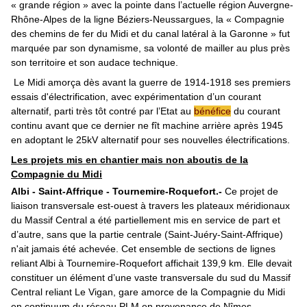
« grande région » avec la pointe dans l’actuelle région Auvergne-
Rhône-Alpes de la ligne Béziers-Neussargues, la « Compagnie
des chemins de fer du Midi et du canal latéral à la Garonne » fut
marquée par son dynamisme, sa volonté de mailler au plus près
son territoire et son audace technique.
Le Midi amorça dès avant la guerre de 1914-1918 ses premiers
essais d'électrification, avec expérimentation d’un courant
alternatif, parti très tôt contré par l’Etat au
bénéfice
du courant
continu avant que ce dernier ne fît machine arrière après 1945
en adoptant le 25kV alternatif pour ses nouvelles électrifications.
Les projets mis en chantier mais non aboutis de la
Compagnie du Midi
Albi - Saint-Affrique - Tournemire-Roquefort.-
Ce projet de
liaison transversale est-ouest à travers les plateaux méridionaux
du Massif Central a été partiellement mis en service de part et
d’autre, sans que la partie centrale (Saint-Juéry-Saint-Affrique)
n'ait jamais été achevée. Cet ensemble de sections de lignes
reliant Albi à Tournemire-Roquefort affichait 139,9 km. Elle devait
constituer un élément d’une vaste transversale du sud du Massif
Central reliant Le Vigan, gare amorce de la Compagnie du Midi
en continuum du réseau PLM en provenance de Nîmes,