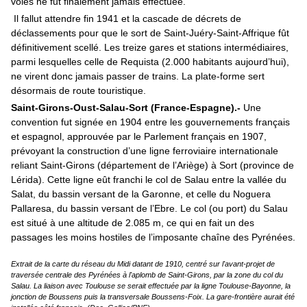
voies ne fut finalement jamais effectuée.
Il fallut attendre fin 1941 et la cascade de décrets de
déclassements pour que le sort de Saint-Juéry-Saint-Affrique fût
définitivement scellé. Les treize gares et stations intermédiaires,
parmi lesquelles celle de Requista (2.000 habitants aujourd’hui),
ne virent donc jamais passer de trains. La plate-forme sert
désormais de route touristique.
Saint-Girons-Oust-Salau-Sort (France-Espagne).-
Une
convention fut signée en 1904 entre les gouvernements français
et espagnol, approuvée par le Parlement français en 1907,
prévoyant la construction d’une ligne ferroviaire internationale
reliant Saint-Girons (département de l’Ariège) à Sort (province de
Lérida). Cette ligne eût franchi le col de Salau entre la vallée du
Salat, du bassin versant de la Garonne, et celle du Noguera
Pallaresa, du bassin versant de l’Ebre. Le col (ou
port
) du Salau
est situé à une altitude de 2.085 m, ce qui en fait un des
passages les moins hostiles de l’imposante chaîne des Pyrénées.
Extrait de la carte du réseau du Midi datant de 1910, centré sur l'avant-projet de
traversée centrale des Pyrénées à l'aplomb de Saint-Girons, par la zone du col du
Salau. La liaison avec Toulouse se serait effectuée par la ligne Toulouse-Bayonne, la
jonction de Boussens puis la transversale Boussens-Foix. La gare-frontière aurait été