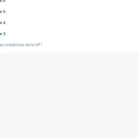
e 6
e 5
e 4
e 3
s créatrices de la VF !
e 2
e 1
e Mektoub My Love arrive enfin ! Rencontre avec Shaïn Boumedine et Sal
i : après Toni en famille
elle réalise le bouleversant Dites lui que je l'aime
ais ! Rencontre autour de Vie privée de Rebecca Zlotowski
 de Marguerite, Grave... Rencontre avec Ella Rumpf
 Les Rêveurs, un film intime sur la santé mentale