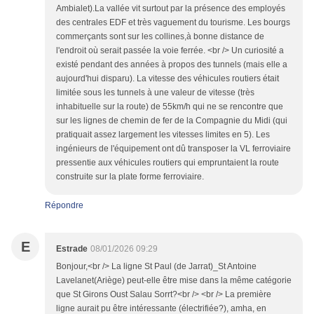
Ambialet).La vallée vit surtout par la présence des employés
des centrales EDF et très vaguement du tourisme. Les bourgs
commerçants sont sur les collines,à bonne distance de
l'endroit où serait passée la voie ferrée. <br /> Un curiosité a
existé pendant des années à propos des tunnels (mais elle a
aujourd'hui disparu). La vitesse des véhicules routiers était
limitée sous les tunnels à une valeur de vitesse (très
inhabituelle sur la route) de 55km/h qui ne se rencontre que
sur les lignes de chemin de fer de la Compagnie du Midi (qui
pratiquait assez largement les vitesses limites en 5). Les
ingénieurs de l'équipement ont dû transposer la VL ferroviaire
pressentie aux véhicules routiers qui empruntaient la route
construite sur la plate forme ferroviaire.
Répondre
E
Estrade
08/01/2026 09:29
Bonjour,<br /> La ligne St Paul (de Jarrat)_St Antoine
Lavelanet(Ariège) peut-elle être mise dans la même catégorie
que St Girons Oust Salau Sorrt?<br /> <br /> La première
ligne aurait pu être intéressante (électrifiée?), amha, en