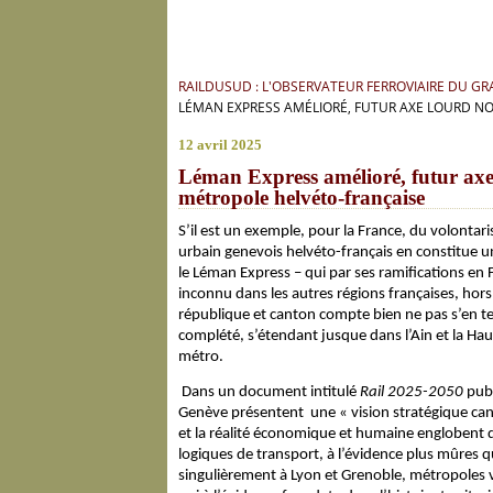
RAILDUSUD : L'OBSERVATEUR FERROVIAIRE DU G
LÉMAN EXPRESS AMÉLIORÉ, FUTUR AXE LOURD NOR
12 avril 2025
Léman Express amélioré, futur axe 
métropole helvéto-française
S’il est un exemple, pour la France, du volontar
urbain genevois helvéto-français en constitue 
le Léman Express – qui par ses ramifications en F
inconnu dans les autres régions françaises, hors
république et canton compte bien ne pas s’en ten
complété, s’étendant jusque dans l’Ain et la Ha
métro.
Dans un document intitulé
Rail 2025-2050
publ
Genève présentent une « vision stratégique cant
et la réalité économique et humaine englobent d
logiques de transport, à l’évidence plus mûres q
singulièrement à Lyon et Grenoble, métropoles