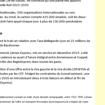
nale (3
e
de Suisse), ne constitue qu'une partie des apports
pelle
Rail 2025-2050
.
inationales, 500 organisations internationales ou non
. Au total, le canton compte 425.000 emplois, soit les deux-
t doit faire appel chaque jour à plus de 130.000 pendulaires
ge
nt le train en relation avec l'axe Bellegarde-Lyon et 25 millions de
 de Bardonnex.
enevois Léman Express, mis en service en décembre 2019, a été
 cadence au quart d’heure intégral entre Annemasse et Coppet,
arrêts des RegioExpress dans toutes les gares.
ion d'une offre entre la rive gauche et la rive droite (ZIMEYSA et
études par les CFF. Malgré les contraintes du tunnel existant, une
2026 en introduisant deux à trois liaisons en début et fin de
 Express).
tablissement connaît un trafic d'une densité remarquable, entre TGV, TER, Léman
extension de l'offre en transport ferroviaire lourd imposera la création de voies