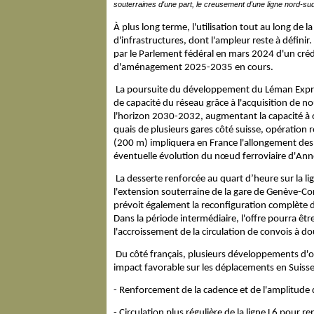
souterraines d'une part, le creusement d'une ligne nord-s
À plus long terme, l'utilisation tout au long de 
d'infrastructures, dont l'ampleur reste à défini
par le Parlement fédéral en mars 2024 d'un crédi
d'aménagement 2025-2035 en cours.
La poursuite du développement du Léman Expr
de capacité du réseau grâce à l'acquisition de 
l'horizon 2030-2032, augmentant la capacité à of
quais de plusieurs gares côté suisse, opération ré
(200 m) impliquera en France l'allongement des
éventuelle évolution du nœud ferroviaire d'Anne
La desserte renforcée au quart d’heure sur la lig
l'extension souterraine de la gare de Genève-C
prévoit également la reconfiguration complète de
Dans la période intermédiaire, l'offre pourra être
l'accroissement de la circulation de convois à d
Du côté français, plusieurs développements d'o
impact favorable sur les déplacements en Suisse
- Renforcement de la cadence et de l'amplitude d
- Circulation plus régulière de la ligne L6 pour