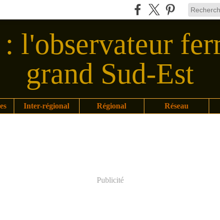
: l'observateur fer
grand Sud-Est
es
Inter-régional
Régional
Réseau
Publicité