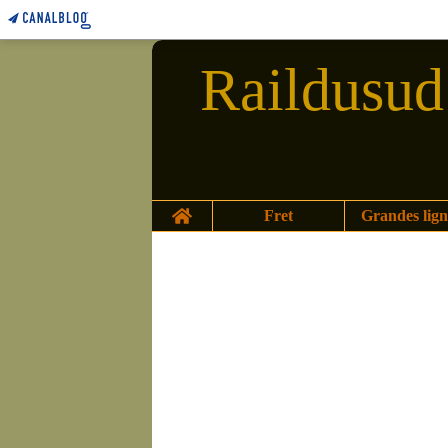
Raildusud 
Home
Fret
Grandes lign