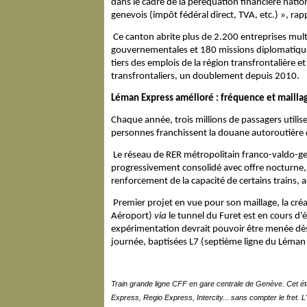
dans le cadre de la péréquation financière natio
genevois (impôt fédéral direct, TVA, etc.) », rap
Ce canton abrite plus de 2.200 entreprises mult
gouvernementales et 180 missions diplomatiques
tiers des emplois de la région transfrontalière e
transfrontaliers, un doublement depuis 2010.
Léman Express amélioré : fréquence et mailla
Chaque année, trois millions de passagers utilise
personnes franchissent la douane autoroutière
Le réseau de RER métropolitain franco-valdo-g
progressivement consolidé avec offre nocturne,
renforcement de la capacité de certains trains, 
Premier projet en vue pour son maillage, la créat
Aéroport)
via
le tunnel du Furet est en cours d'
expérimentation devrait pouvoir être menée dès 
journée, baptisées L7 (septième ligne du Léman
Train grande ligne CFF en gare centrale de Genève. Cet é
Express, Regio Express, Intercity... sans compter le fret. L'