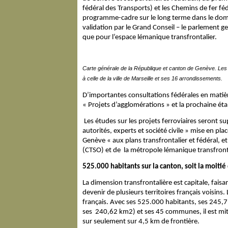
fédéral des Transports) et les Chemins de fer fé
programme-cadre sur le long terme dans le domai
validation par le Grand Conseil – le parlement g
que pour l’espace lémanique transfrontalier.
Carte générale de la République et canton de Genève. Les
à celle de la ville de Marseille et ses 16 arrondissements.
D’importantes consultations fédérales en matièr
« Projets d’agglomérations » et la prochaine é
Les études sur les projets ferroviaires seront 
autorités, experts et société civile » mise en pl
Genève « aux plans transfrontalier et fédéral, e
(CTSO) et de la métropole lémanique transfront
525.000 habitants sur la canton, soit la moitié
La dimension transfrontalière est capitale, fais
devenir de plusieurs territoires français voisins
français. Avec ses 525.000 habitants, ses 245,7 k
ses 240,62 km2) et ses 45 communes, il est mit
sur seulement sur 4,5 km de frontière.