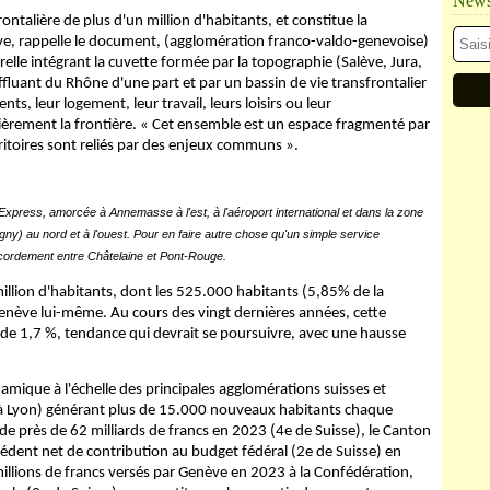
Newsl
talière de plus d'un million d'habitants, et constitue la
e, rappelle le document, (agglomération franco-valdo-genevoise)
relle intégrant la cuvette formée par la topographie (Salève, Jura,
fluant du Rhône d'une part et par un bassin de vie transfrontalier
ts, leur logement, leur travail, leurs loisirs ou leur
ièrement la frontière. « Cet ensemble est un espace fragmenté par
rritoires sont reliés par des enjeux communs ».
Express, amorcée à Annemasse à l'est, à l'aéroport international et dans la zone
gny) au nord et à l'ouest. Pour en faire autre chose qu'un simple service
accordement entre Châtelaine et Pont-Rouge.
lion d'habitants, dont les 525.000 habitants (5,85% de la
Genève lui-même. Au cours des vingt dernières années, cette
de 1,7 %, tendance qui devrait se poursuivre, avec une hausse
mique à l'échelle des principales agglomérations suisses et
% à Lyon) générant plus de 15.000 nouveaux habitants chaque
de près de 62 milliards de francs en 2023 (4
e
de Suisse), le Canton
xcédent net de contribution au budget fédéral (2
e
de Suisse) en
illions de francs versés par Genève en 2023 à la Confédération,