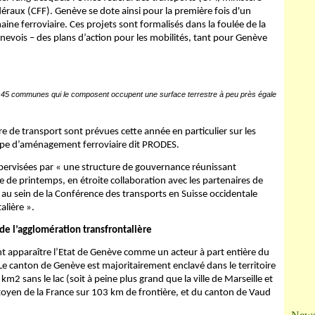
Ja
déraux (CFF). Genève se dote ainsi pour la première fois d'un
ne ferroviaire. Ces projets sont formalisés dans la foulée de la
enevois – des plans d’action pour les mobilités, tant pour Genève
 45 communes qui le composent occupent une surface terrestre à peu près égale
e de transport sont prévues cette année en particulier sur les
tape d’aménagement ferroviaire dit PRODES.
supervisées par « une structure de gouvernance réunissant
ace de printemps, en étroite collaboration avec les partenaires de
t au sein de la Conférence des transports en Suisse occidentale
alière ».
 de l’agglomération transfrontalière
ant apparaître l’Etat de Genève comme un acteur à part entière du
. Le canton de Genève est majoritairement enclavé dans le territoire
m2 sans le lac (soit à peine plus grand que la ville de Marseille et
oyen de la France sur 103 km de frontière, et du canton de Vaud