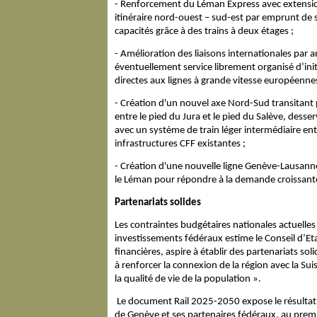
- Renforcement du Léman Express avec
extensio
itinéraire nord-ouest – sud-est par emprunt de
capacités grâce à des trains à deux étages ;
- Amélioration des liaisons internationales par 
éventuellement service librement organisé d’ini
directes aux lignes à grande vitesse européennes, 
- Création d'un nouvel axe Nord-Sud transitant 
entre le pied du Jura et le pied du Salève, desse
avec un système de train léger intermédiaire en
infrastructures CFF existantes ;
- Création d'une nouvelle ligne Genève-Lausanne: 
le Léman pour répondre à la demande croissante e
Partenariats solides
Les contraintes budgétaires nationales actuelles 
investissements fédéraux estime le Conseil d’Et
financières, aspire à établir des partenariats so
à renforcer la connexion de la région avec la Sui
la qualité de vie de la population ».
Le document Rail 2025-2050 expose le résultat 
de Genève et ses partenaires fédéraux, au premie