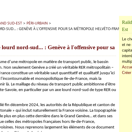
Raild
RAND SUD-EST
>
PÉRI-URBAIN
>
D-SUD... : GENÈVE À L'OFFENSIVE POUR SA MÉTROPOLE HELVÉTO-FRANÇAISE
Est
Le ch
et ne 
lourd nord-sud... : Genève à l'offensive pour sa
capita
inter
multip
isme d’une métropole en matière de transport public, le bassin
Accue
un. Non seulement Genève a créé un véritable RER métropolitain –
Créer
rance constitue un véritable saut quantitatif et qualitatif jusqu’ici
 l’incontournable et monopolistique Ile-de-France, mais la
ir là. Le maillage du réseau de transport public ambitionne d’être
ute-Savoie, en particulier par un axe lourd nord-sud de type RER ou
ié fin décembre 2024, les autorités de la République et canton de
onale » qui inclut naturellement la France voisine. La topographie
e plus en plus cette dernière dans le Grand Genève… et dans ses
ue celles des métropoles françaises hors Ile-de-France,
 voisines. Nous reprenons largement les éléments de ce document