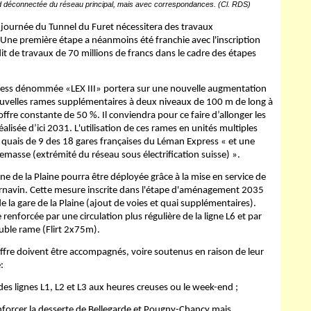
ud déconnectée du réseau principal, mais avec correspondances. (Cl. RDS)
la journée du Tunnel du Furet nécessitera des travaux
r. Une première étape a néanmoins été franchie avec l'inscription
t de travaux de 70 millions de francs dans le cadre des étapes
ess dénommée «LEX III» portera sur une nouvelle augmentation
nouvelles rames supplémentaires à deux niveaux de 100 m de long à
fre constante de 50 %. Il conviendra pour ce faire d’allonger les
alisée d’ici 2031. L'utilisation de ces rames en unités multiples
 quais de 9 des 18 gares françaises du Léman Express « et une
masse (extrémité du réseau sous électrification suisse) ».
ne de la Plaine pourra être déployée grâce à la mise en service de
ornavin. Cette mesure inscrite dans l'étape d'aménagement 2035
 la gare de la Plaine (ajout de voies et quai supplémentaires).
 renforcée par une circulation plus régulière de la ligne L6 et par
ouble rame (Flirt 2x75m).
ffre doivent être accompagnés, voire soutenus en raison de leur
:
es lignes L1, L2 et L3 aux heures creuses ou le week-end ;
 renforcer la desserte de Bellegarde et Pougny-Chancy mais