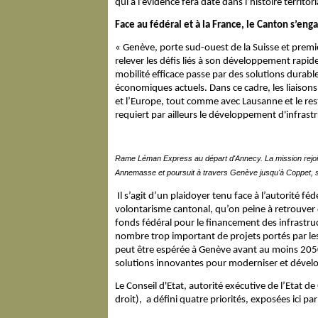
qui à l’évidence fera date dans l’histoire territori
Face au fédéral et à la France, le Canton s’enga
« Genève, porte sud-ouest de la Suisse et premi
relever les défis liés à son développement rapide. 
mobilité efficace passe par des solutions dura
économiques actuels. Dans ce cadre, les liaisons 
et l’Europe, tout comme avec Lausanne et le res
requiert par ailleurs le développement d'infras
Rame Léman Express au départ d'Annecy. La mission rejoin
Annemasse et poursuit à travers Genève jusqu'à Coppet, su
Il s’agit d’un plaidoyer tenu face à l’autorité f
volontarisme cantonal, qu’on peine à retrouver 
fonds fédéral pour le financement des infrastruc
nombre trop important de projets portés par le
peut être espérée à Genève avant au moins 2050.
solutions innovantes pour moderniser et dével
Le Conseil d'Etat, autorité exécutive de l’Etat de
droit), a défini quatre priorités, exposées ici 