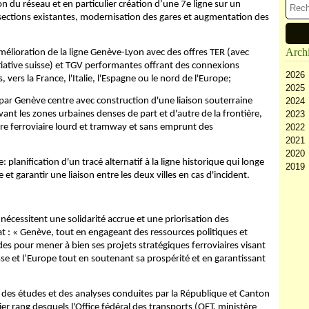
n du réseau et en particulier création d’une 7
e
ligne sur un
 sections existantes, modernisation des gares et augmentation des
Arch
amélioration de la ligne Genève-Lyon avec des offres TER (avec
tiative suisse) et TGV performantes offrant des connexions
2026
vers la France, l'Italie, l'Espagne ou le nord de l'Europe;
2025
Ao
par Genève centre avec construction d'une liaison souterraine
2024
Ju
D
rvant les zones urbaines denses de part et d'autre de la frontière,
2023
Ju
N
D
tre ferroviaire lourd et tramway et sans emprunt des
2022
Ma
Oc
N
D
2021
Av
Se
Oc
N
D
2020
M
Ao
Se
Oc
N
D
planification d'un tracé alternatif à la ligne historique qui longe
2019
Fé
Ju
Ao
Se
Oc
N
D
t garantir une liaison entre les deux villes en cas d'incident.
Ja
Ju
Ju
Ao
Se
Oc
N
D
Ma
Ju
Ju
Ao
Se
Oc
N
Av
Ma
Ju
Ju
Ao
Se
Oc
M
Av
Ma
Ju
Ju
Ao
Se
nécessitent une solidarité accrue et une priorisation des
Fé
M
Av
Ma
Ju
Ju
at : « Genève, tout en engageant des ressources politiques et
Ja
Fé
M
Av
Ma
Ju
lides pour mener à bien ses projets stratégiques ferroviaires visant
Ja
Fé
M
Av
Ma
sse et l’Europe tout en soutenant sa prospérité et en garantissant
Ja
Fé
M
Av
Ja
Fé
M
des études et des analyses conduites par la République et Canton
Ja
Fé
r rang desquels l'Office fédéral des transports (OFT, ministère