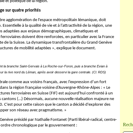
ale et politique de la région.
ge sur quatre priorités
ère agglomération de l'espace métropolitain lémanique, doit
Essentielle à la qualité de vie et à l’attractivité de la région, une
bles adaptées aux enjeux démographiques, climatiques et
ferroviaires doivent être renforcées, en particulier avec la France
te de la Suisse. La dynamique transfrontalière du Grand Genève
tructures de mobilité adaptées », explique le document.
t la branche Saint-Gervais à La Roche-sur-Foron, puis a branche Evian à
r la rive nord du Léman, après avoir desservi la gare centrale. (Cl. RDS)
édérale comme aux voisins français, avec l’expression d’un fort
dans la région française voisine d’Auvergne-Rhône-Alpes : « Le
tures ferroviaires en Suisse (FIF) est aujourd'hui confronté à un
s cantons (…) Désormais, aucune nouvelle réalisation majeure ne
 C'est pour cette raison que le canton a décidé d'explorer des
opper son réseau avec pragmatisme. »
 Genève présidé par Nathalie Fontanet (Parti libéral-radical, centre-
Rech
par ordre chronologique par le gouvernement :