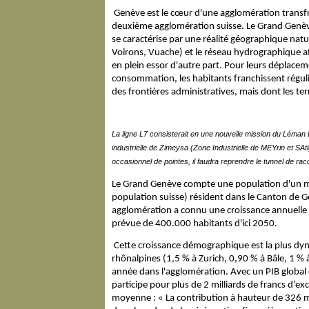
Genève est le cœur d'une agglomération transfron
deuxième agglomération suisse. Le Grand Genèv
se caractérise par une réalité géographique natu
Voirons, Vuache) et le réseau hydrographique af
en plein essor d'autre part. Pour leurs déplacemen
consommation, les habitants franchissent régul
des frontières administratives, mais dont les te
La ligne L7 consisterait en une nouvelle mission du Léman 
industrielle de Zimeysa (Zone Industrielle de MEYrin et SAti
occasionnel de pointes, il faudra reprendre le tunnel de r
Le Grand Genève compte une population d'un mil
population suisse) résident dans le Canton de 
agglomération a connu une croissance annuelle 
prévue de 400.000 habitants d'ici 2050.
Cette croissance démographique est la plus dyna
rhônalpines (1,5 % à Zurich, 0,90 % à Bâle, 1 
année dans l'agglomération. Avec un PIB global 
participe pour plus de 2 milliards de francs d’e
moyenne : « La contribution à hauteur de 326 m