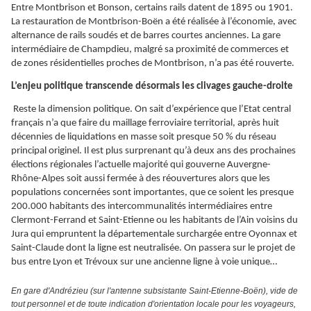
Entre Montbrison et Bonson, certains rails datent de 1895 ou 1901.
La restauration de Montbrison-Boën a été réalisée à l’économie, avec
alternance de rails soudés et de barres courtes anciennes. La gare
intermédiaire de Champdieu, malgré sa proximité de commerces et
de zones résidentielles proches de Montbrison, n’a pas été rouverte.
L’enjeu politique transcende désormais les clivages gauche-droite
Reste la dimension politique. On sait d’expérience que l’Etat central
français n’a que faire du maillage ferroviaire territorial, après huit
décennies de liquidations en masse soit presque 50 % du réseau
principal originel. Il est plus surprenant qu’à deux ans des prochaines
élections régionales l’actuelle majorité qui gouverne Auvergne-
Rhône-Alpes soit aussi fermée à des réouvertures alors que les
populations concernées sont importantes, que ce soient les presque
200.000 habitants des intercommunalités intermédiaires entre
Clermont-Ferrand et Saint-Etienne ou les habitants de l’Ain voisins du
Jura qui empruntent la départementale surchargée entre Oyonnax et
Saint-Claude dont la ligne est neutralisée. On passera sur le projet de
bus entre Lyon et Trévoux sur une ancienne ligne à voie unique…
En gare d'Andrézieu (sur l'antenne subsistante Saint-Etienne-Boën), vide de
tout personnel et de toute indication d'orientation locale pour les voyageurs,