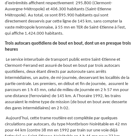
d’extrémités affichent respectivement 295.800 (Clermont-
Auvergne-Métropole) et 406.300 habitants (Saint-Etienne
Métropole). Au total, ce sont 895.900 habitants qui sont
directement desservis par cette ligne de 145 km, sans compter la
vaste métropole lyonnaise, à 55 mn en TER de Saint-Etienne à l’est,
qui affiche 1.424.000 habitants.
Trois autocars quotidiens de bout en bout, dont un en presque trois
heures
Le service interurbain de transport public entre Saint-Etienne et
Clermont-Ferrand est assuré de bout en bout par trois autocars
quotidiens, deux étant directs par autoroute sans arrêts
intermédiaires, un autre, de mi-journée, desservant les localités de la
partie centrale. Les premiers, en début et fin de journée, assurent le
parcours en 1 h 45 mn, celui de milieu de journée en 2 h 57 mn pour
une distance (ferroviaire) de 145 km. A l’horaire 1992, les trains
assuraient le même type de mission (de bout en bout avec desserte
des gares intermédiaires) en 2 h 02.
Aujourd’hui, cette trame routière est complétée par quelques
circulations par autocars, du type Montbrison-Noirétable en 42 mn
pour 44 km (contre 38 mn en 1992 par train sur une voie déjà