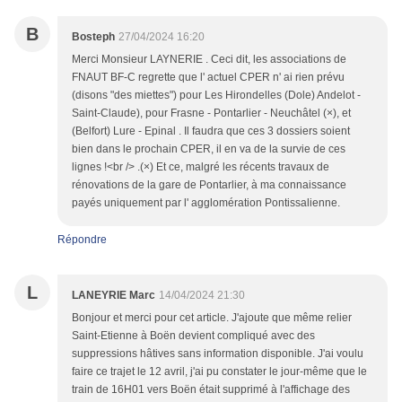
B
Bosteph
27/04/2024 16:20
Merci Monsieur LAYNERIE . Ceci dit, les associations de
FNAUT BF-C regrette que l' actuel CPER n' ai rien prévu
(disons "des miettes") pour Les Hirondelles (Dole) Andelot -
Saint-Claude), pour Frasne - Pontarlier - Neuchâtel (×), et
(Belfort) Lure - Epinal . Il faudra que ces 3 dossiers soient
bien dans le prochain CPER, il en va de la survie de ces
lignes !<br /> .(×) Et ce, malgré les récents travaux de
rénovations de la gare de Pontarlier, à ma connaissance
payés uniquement par l' agglomération Pontissalienne.
Répondre
L
LANEYRIE Marc
14/04/2024 21:30
Bonjour et merci pour cet article. J'ajoute que même relier
Saint-Etienne à Boën devient compliqué avec des
suppressions hâtives sans information disponible. J'ai voulu
faire ce trajet le 12 avril, j'ai pu constater le jour-même que le
train de 16H01 vers Boën était supprimé à l'affichage des