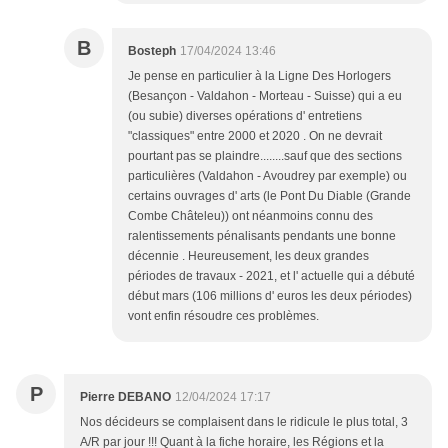
B
Bosteph
17/04/2024 13:46
Je pense en particulier à la Ligne Des Horlogers
(Besançon - Valdahon - Morteau - Suisse) qui a eu
(ou subie) diverses opérations d' entretiens
"classiques" entre 2000 et 2020 . On ne devrait
pourtant pas se plaindre........sauf que des sections
particulières (Valdahon - Avoudrey par exemple) ou
certains ouvrages d' arts (le Pont Du Diable (Grande
Combe Châteleu)) ont néanmoins connu des
ralentissements pénalisants pendants une bonne
décennie . Heureusement, les deux grandes
périodes de travaux - 2021, et l' actuelle qui a débuté
début mars (106 millions d' euros les deux périodes)
vont enfin résoudre ces problèmes.
P
Pierre DEBANO
12/04/2024 17:17
Nos décideurs se complaisent dans le ridicule le plus total, 3
A/R par jour !!! Quant à la fiche horaire, les Régions et la