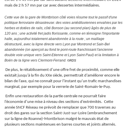
mais de 2 h 57 mn par car avec dessertes intermédiaires.
Cette vue de la gare de Montbrison côté voies résume tout le passif d'une
politique ferroviaire désastreuse: des voies antédiluviennes envahies par les
herbes et dotées de rails, côté Bonson (au second plan) âgés de plus de
120 ans ; une activité fret jadis florissante, comme en témoigne l'importante
halle, aujourdhui totalement abandonnée à la route ; un maillage
déstructuré, avec la ligne directe vers Lyon par Montrond et Sain-Bel
abandonnée (on aperçoit au fond le pont-route franchissant l'ancienne
double voie unique vers Saint-Etienne et Lyon Saint-Paul) et la limitation à
Boën de la ligne vers Clermont-Ferrand.
©RDS
De plus, le rétablissement d’une offre fret de proximité, comme elle
existait jusqu’à la fin du XXe siècle, permettrait d’améliorer encore le
bilan de l’axe, qui ne connaît pour l’instant qu’un trafic marchandises
marginal, par exemple pour la verrerie de Saint-Romain-le-Puy.
Enfin une restauration de la partie centrale ne pourrait faire
l’économie d’une mise à niveau des sections d’extrémités. Cette
année SNCF Réseau ne prévoit de remplacer que 700 traverses au
droit des gares sur la section Saint-Just-sur-Loire (embranchement
sur la ligne de Roanne)-Montbrison malgré le mauvais état de
plusieurs sections maintenues en barres courtes et joints alternés.