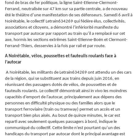
fond de bras de fer politique, la ligne Saint-Etienne-Clermont-
Ferrand, neutralisée sur 47 km sur sa partie centrale, a de nouveau
été le théâtre d’une manifestation de ses défenseurs. Samedi 6 avril à
Noirétable, le collectif Letrain634269 qui fédère élus, collectivités,
associations et citoyens, a démontré l’infériorité manifeste du
transport par autocar par rapport au train qu’il a remplacé sur cet
axe, hormis les sections extrêmes Saint-Etienne-Boën et Clermont-
Ferrand-Thiers, desservies à la fois par rail et par route.
A Noirétable, vélos, poussettes et fauteuils roulants face à
l’autocar
A Noirétable, les militants de Letrain634269 ont attendu un des cars
de la région, qui se substituent aux trains depuis juin 2016, en
réunissant des passagers dotés de vélos, de poussettes et de
fauteuils roulants. Le collectif démontrait ainsi in vivo les moindres
capacités d’emport de l’autocar, principalement aux dépens des
personnes en difficulté physique ou des familles alors que le
transport ferroviaire (train ou tramway) permet un accès et un
transport bien plus aisés. Au bout de quinze minutes, le car est
reparti avec seulement quelques passagers à bord, indique le
communiqué du collectif. Cette limite n’est pourtant qu’un des
handicaps du transport par autocar dont le principal avantage est