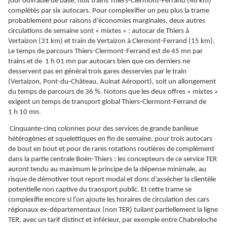
jour ouvrable de base, huit trains Thiers-Clermont-Ferrand (46 km)
complétés par six autocars. Pour complexifier un peu plus la trame
probablement pour raisons d’économies marginales, deux autres
circulations de semaine sont « mixtes » : autocar de Thiers à
Vertaizon (31 km) et train de Vertaizon à Clermont-Ferrand (15 km).
Le temps de parcours Thiers-Clermont-Ferrand est de 45 mn par
trains et de 1 h 01 mn par autocars bien que ces derniers ne
desservent pas en général trois gares desservies par le train
(Vertaizon, Pont-du-Château, Aulnat Aéroport), soit un allongement
du temps de parcours de 36 %. Notons que les deux offres « mixtes »
exigent un temps de transport global Thiers-Clermont-Ferrand de
1 h 10 mn.
Cinquante-cinq colonnes pour des services de grande banlieue
hétérogènes et squelettiques en fin de semaine, pour trois autocars
de bout en bout et pour de rares rotations routières de complément
dans la partie centrale Boën-Thiers : les concepteurs de ce service TER
auront tendu au maximum le principe de la dépense minimale, au
risque de démotiver tout report modal et donc d’assécher la clientèle
potentielle non captive du transport public. Et cette trame se
complexifie encore si l’on ajoute les horaires de circulation des cars
régionaux ex-départementaux (non TER) tuilant partiellement la ligne
TER, avec un tarif distinct et inférieur, par exemple entre Chabreloche