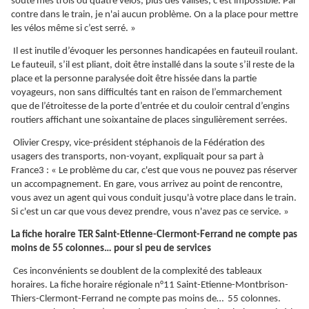
soute mes trois ou quatre vélos, plus des valises, c'est impossible. Par
contre dans le train, je n'ai aucun problème. On a la place pour mettre
les vélos même si c’est serré. »
Il est inutile d’évoquer les personnes handicapées en fauteuil roulant.
Le fauteuil, s’il est pliant, doit être installé dans la soute s’il reste de la
place et la personne paralysée doit être hissée dans la partie
voyageurs, non sans difficultés tant en raison de l’emmarchement
que de l’étroitesse de la porte d’entrée et du couloir central d’engins
routiers affichant une soixantaine de places singulièrement serrées.
Olivier Crespy, vice-président stéphanois de la Fédération des
usagers des transports, non-voyant, expliquait pour sa part à
France3 : « Le problème du car, c'est que vous ne pouvez pas réserver
un accompagnement. En gare, vous arrivez au point de rencontre,
vous avez un agent qui vous conduit jusqu'à votre place dans le train.
Si c'est un car que vous devez prendre, vous n'avez pas ce service. »
La fiche horaire TER Saint-Etienne-Clermont-Ferrand ne compte pas
moins de 55 colonnes… pour si peu de services
Ces inconvénients se doublent de la complexité des tableaux
horaires. La fiche horaire régionale n°11 Saint-Etienne-Montbrison-
Thiers-Clermont-Ferrand ne compte pas moins de… 55 colonnes.