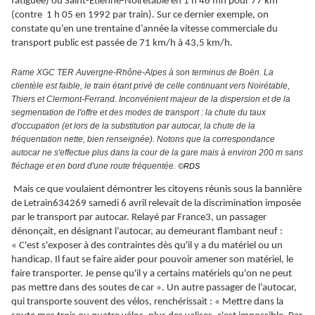
fatiguée) ou Saint-Etienne-Noirétable en 1 h 46 mn pour 77 km
(contre 1 h 05 en 1992 par train). Sur ce dernier exemple, on
constate qu’en une trentaine d’année la vitesse commerciale du
transport public est passée de 71 km/h à 43,5 km/h.
Rame XGC TER Auvergne-Rhône-Alpes à son terminus de Boën. La
clientèle est faible, le train étant privé de celle continuant vers Noirétable,
Thiers et Clermont-Ferrand. Inconvénient majeur de la dispersion et de la
segmentation de l'offre et des modes de transport : la chute du taux
d'occupation (et lors de la substitution par autocar, la chute de la
fréquentation nette, bien renseignée). Notons que la correspondance
autocar ne s'effectue plus dans la cour de la gare mais à environ 200 m sans
fléchage et en bord d'une route fréquentée.
©RDS
Mais ce que voulaient démontrer les citoyens réunis sous la bannière
de Letrain634269 samedi 6 avril relevait de la discrimination imposée
par le transport par autocar. Relayé par France3, un passager
dénonçait, en désignant l’autocar, au demeurant flambant neuf :
« C'est s'exposer à des contraintes dès qu'il y a du matériel ou un
handicap. Il faut se faire aider pour pouvoir amener son matériel, le
faire transporter. Je pense qu'il y a certains matériels qu'on ne peut
pas mettre dans des soutes de car ». Un autre passager de l’autocar,
qui transporte souvent des vélos, renchérissait : « Mettre dans la