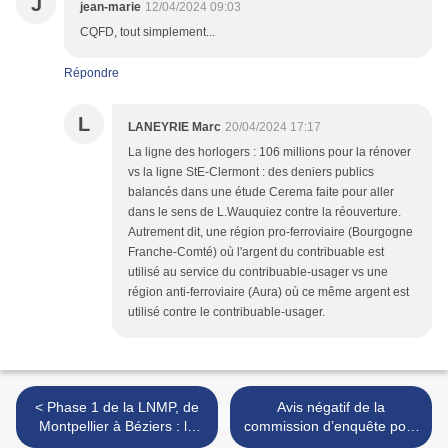
J
jean-marie
12/04/2024 09:03
CQFD, tout simplement...
Répondre
L
LANEYRIE Marc
20/04/2024 17:17
La ligne des horlogers : 106 millions pour la rénover
vs la ligne StE-Clermont : des deniers publics
balancés dans une étude Cerema faite pour aller
dans le sens de L.Wauquiez contre la réouverture.
Autrement dit, une région pro-ferroviaire (Bourgogne
Franche-Comté) où l'argent du contribuable est
utilisé au service du contribuable-usager vs une
région anti-ferroviaire (Aura) où ce même argent est
utilisé contre le contribuable-usager.
< Phase 1 de la LNMP, de
Avis négatif de la
Montpellier à Béziers : le
commission d’enquête pour
calendrier se précise pour
« Métrocâble » de