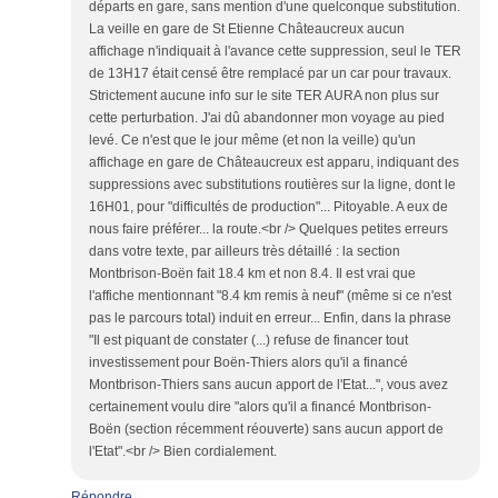
départs en gare, sans mention d'une quelconque substitution.
La veille en gare de St Etienne Châteaucreux aucun
affichage n'indiquait à l'avance cette suppression, seul le TER
de 13H17 était censé être remplacé par un car pour travaux.
Strictement aucune info sur le site TER AURA non plus sur
cette perturbation. J'ai dû abandonner mon voyage au pied
levé. Ce n'est que le jour même (et non la veille) qu'un
affichage en gare de Châteaucreux est apparu, indiquant des
suppressions avec substitutions routières sur la ligne, dont le
16H01, pour "difficultés de production"... Pitoyable. A eux de
nous faire préférer... la route.<br /> Quelques petites erreurs
dans votre texte, par ailleurs très détaillé : la section
Montbrison-Boën fait 18.4 km et non 8.4. Il est vrai que
l'affiche mentionnant "8.4 km remis à neuf" (même si ce n'est
pas le parcours total) induit en erreur... Enfin, dans la phrase
"Il est piquant de constater (...) refuse de financer tout
investissement pour Boën-Thiers alors qu'il a financé
Montbrison-Thiers sans aucun apport de l'Etat...", vous avez
certainement voulu dire "alors qu'il a financé Montbrison-
Boën (section récemment réouverte) sans aucun apport de
l'Etat".<br /> Bien cordialement.
Répondre