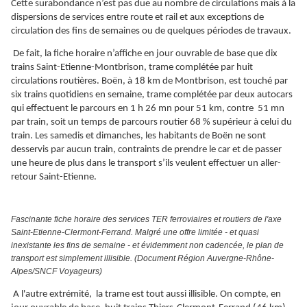
Cette surabondance n’est pas due au nombre de circulations mais à la
dispersions de services entre route et rail et aux exceptions de
circulation des fins de semaines ou de quelques périodes de travaux.
De fait, la fiche horaire n’affiche en jour ouvrable de base que dix
trains Saint-Etienne-Montbrison, trame complétée par huit
circulations routières. Boën, à 18 km de Montbrison, est touché par
six trains quotidiens en semaine, trame complétée par deux autocars
qui effectuent le parcours en 1 h 26 mn pour 51 km, contre 51 mn
par train, soit un temps de parcours routier 68 % supérieur à celui du
train. Les samedis et dimanches, les habitants de Boën ne sont
desservis par aucun train, contraints de prendre le car et de passer
une heure de plus dans le transport s’ils veulent effectuer un aller-
retour Saint-Etienne.
Fascinante fiche horaire des services TER ferroviaires et routiers de l'axe
Saint-Etienne-Clermont-Ferrand. Malgré une offre limitée - et quasi
inexistante les fins de semaine - et évidemment non cadencée, le plan de
transport est simplement illisible. (Document Région Auvergne-Rhône-
Alpes/SNCF Voyageurs)
A l'autre extrémité, la trame est tout aussi illisible. On compte, en