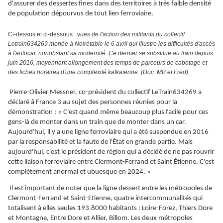
d'assurer des dessertes fines dans des territoires à très faible densité
de population dépourvus de tout lien ferroviaire.
Ci-dessus et ci-dessous : v
ues de l'action des militants du collectif
Letrain634269 menée à Noirétable le 6 avril qui illustre les difficultés d'accès
à l'autocar, nonobstant sa modernité. Ce dernier se substitue au train depuis
juin 2016, moyennant allongement des temps de parcours de cabotage et
des fiches horaires d'une complexité kafkaïenne. (Doc. MB et Fred)
Pierre-Olivier Messner, co-président du collectif LeTrain634269 a
déclaré à France 3 au sujet des personnes réunies pour la
démonstration : « C'est quand même beaucoup plus facile pour ces
gens-là de monter dans un train que de monter dans un car.
Aujourd'hui, il y a une ligne ferroviaire qui a été suspendue en 2016
par la responsabilité et la faute de l'État en grande partie. Mais
aujourd'hui, c'est le président de région qui a décidé de ne pas rouvrir
cette liaison ferroviaire entre Clermont-Ferrand et Saint Étienne. C'est
complètement anormal et ubuesque en 2024. »
Il est important de noter que la ligne dessert entre les métropoles de
Clermont-Ferrand et Saint-Etienne, quatre intercommunalités qui
totalisent à elles seules 193.8000 habitants : Loire-Forez, Thiers Dore
et Montagne, Entre Dore et Allier, Billom. Les deux métropoles